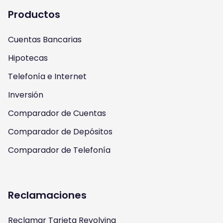
a
u
b
t
Productos
g
b
o
e
Cuentas Bancarias
r
e
o
r
Hipotecas
a
k
Telefonía e Internet
m
Inversión
Comparador de Cuentas
Comparador de Depósitos
Comparador de Telefonía
Reclamaciones
Reclamar Tarjeta Revolving