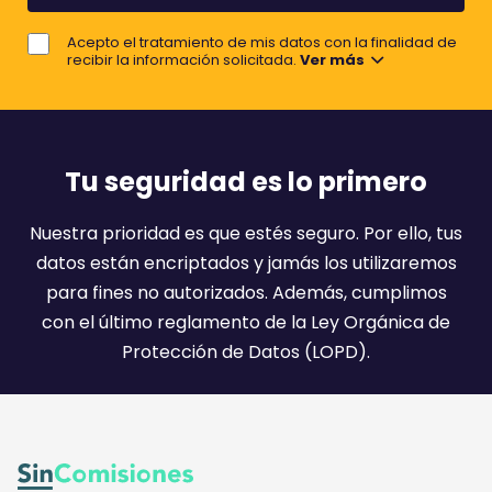
r
j
e
Acepto el tratamiento de mis datos con la finalidad de
o
recibir la información solicitada.
Ver más
r
e
m
a
Tu seguridad es lo primero
i
l
Nuestra prioridad es que estés seguro. Por ello, tus
:
datos están encriptados y jamás los utilizaremos
)
para fines no autorizados. Además, cumplimos
con el último reglamento de la Ley Orgánica de
Protección de Datos (LOPD).