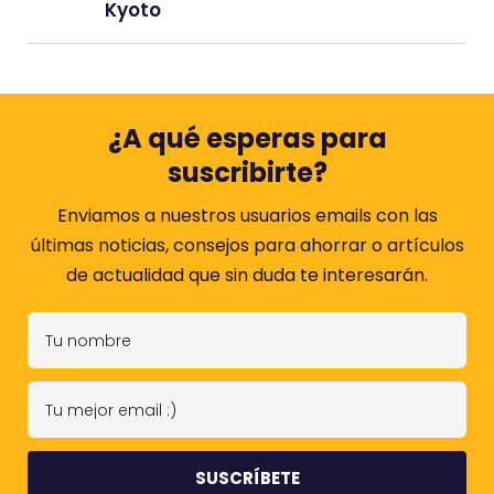
Kyoto
¿A qué esperas para
suscribirte?
Enviamos a nuestros usuarios emails con las
últimas noticias, consejos para ahorrar o artículos
de actualidad que sin duda te interesarán.
T
u
n
T
o
u
m
m
b
e