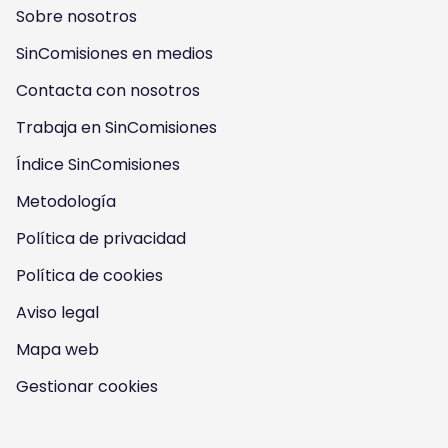
l
l
l
l
Sobre nosotros
o
o
o
o
SinComisiones en medios
w
w
w
w
Contacta con nosotros
u
u
u
u
Trabaja en SinComisiones
s
Índice SinComisiones
s
s
s
Metodología
o
o
o
o
Política de privacidad
n
n
n
n
Política de cookies
I
Y
F
T
Aviso legal
n
o
a
w
Mapa web
s
u
c
i
Gestionar cookies
t
t
e
t