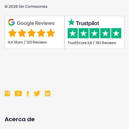
© 2026 Sin Comisiones
4,4 Stars / 120 Reviews
TrustScore 3,8 / 192 Reviews
F
F
F
F
o
o
o
o
l
l
l
l
Acerca de