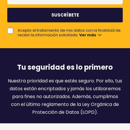
u
m
m
b
e
r
j
e
Acepto el tratamiento de mis datos con la finalidad de
o
recibir la información solicitada.
Ver más
r
e
m
a
Tu seguridad es lo primero
i
l
Nuestra prioridad es que estés seguro. Por ello, tus
:
datos están encriptados y jamás los utilizaremos
)
para fines no autorizados. Además, cumplimos
con el último reglamento de la Ley Orgánica de
Protección de Datos (LOPD).