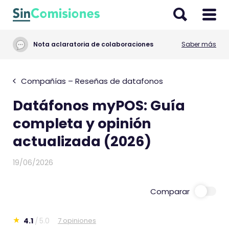
I
r
a
Nota aclaratoria de colaboraciones
Saber más
l
c
o
Compañías – Reseñas de datafonos
n
Datáfonos myPOS: Guía
t
e
completa y opinión
n
actualizada (2026)
i
d
19/06/2026
o
Comparar
4.1
5.0
7 opiniones
E