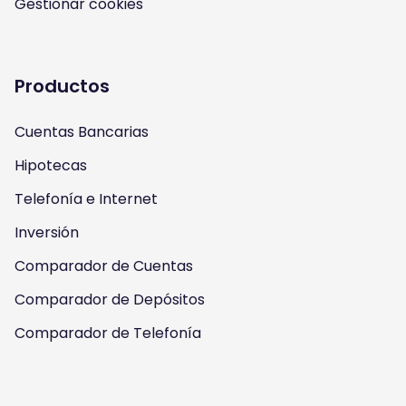
Gestionar cookies
t
t
e
t
a
u
b
t
Productos
g
b
o
e
Cuentas Bancarias
r
e
o
r
Hipotecas
a
k
Telefonía e Internet
m
Inversión
Comparador de Cuentas
Comparador de Depósitos
Comparador de Telefonía