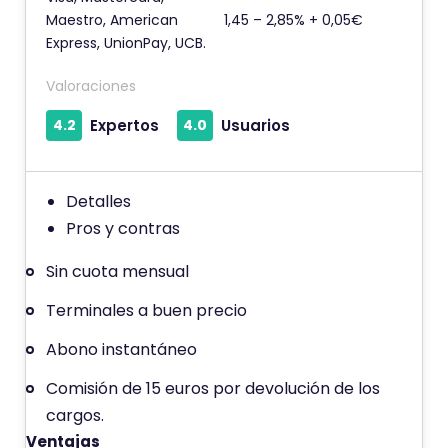
Maestro, American
1,45 – 2,85% + 0,05€
i
Express, UnionPay, UCB.
e
n
Valoraciones
e
4.2
Expertos
4.0
Usuarios
u
n
a
Detalles
p
Pros y contras
u
n
Sin cuota mensual
t
Terminales a buen precio
u
a
Abono instantáneo
c
Comisión de 15 euros por devolución de los
i
cargos.
ó
Ventajas