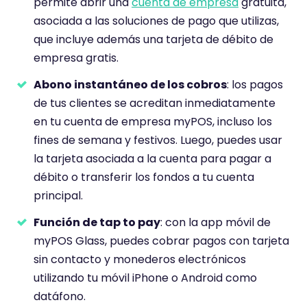
permite abrir una
cuenta de empresa
gratuita,
c
asociada a las soluciones de pago que utilizas,
i
que incluye además una tarjeta de débito de
ó
empresa gratis.
n
d
Abono instantáneo de los cobros
: los pagos
e
de tus clientes se acreditan inmediatamente
en tu cuenta de empresa myPOS, incluso los
fines de semana y festivos. Luego, puedes usar
la tarjeta asociada a la cuenta para pagar a
débito o transferir los fondos a tu cuenta
principal.
Función de tap to pay
: con la app móvil de
myPOS Glass, puedes cobrar pagos con tarjeta
sin contacto y monederos electrónicos
utilizando tu móvil iPhone o Android como
datáfono.