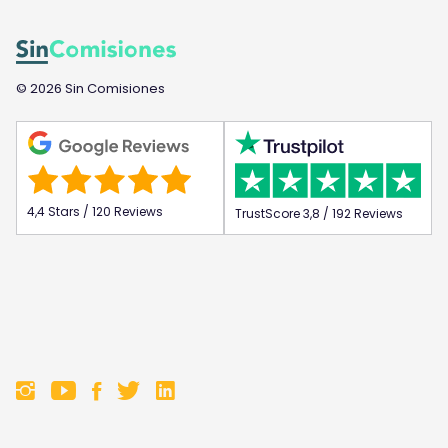
© 2026 Sin Comisiones
4,4 Stars / 120 Reviews
TrustScore 3,8 / 192 Reviews
F
F
F
F
o
o
o
o