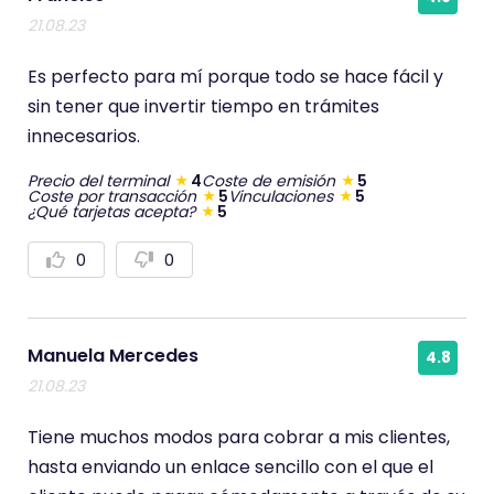
21.08.23
Es perfecto para mí porque todo se hace fácil y
sin tener que invertir tiempo en trámites
innecesarios.
Precio del terminal
4
Coste de emisión
5
Coste por transacción
5
Vinculaciones
5
¿Qué tarjetas acepta?
5
0
0
V
V
o
o
t
t
a
a
r
r
p
n
Manuela Mercedes
4.8
o
e
s
g
21.08.23
i
a
t
t
i
i
Tiene muchos modos para cobrar a mis clientes,
v
v
a
a
hasta enviando un enlace sencillo con el que el
m
m