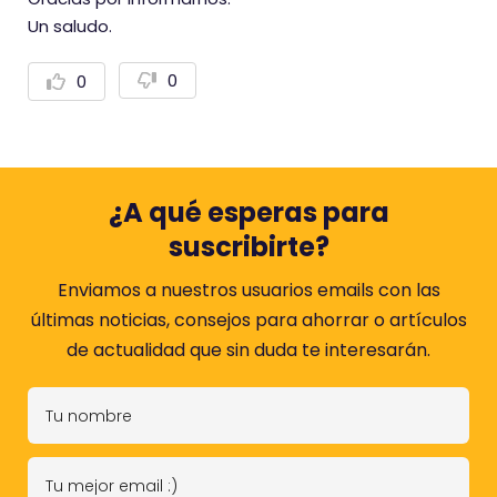
Un saludo.
0
0
V
V
o
o
t
t
a
a
r
r
n
p
e
o
g
s
¿A qué esperas para
a
i
t
t
suscribirte?
i
i
v
v
a
a
Enviamos a nuestros usuarios emails con las
m
m
últimas noticias, consejos para ahorrar o artículos
e
e
n
n
de actualidad que sin duda te interesarán.
t
t
e
e
T
u
n
T
o