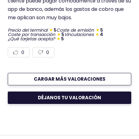
cliente puede pagar cómodamente a través de su
e
e
n
n
app de banco, además los gastos de cobro que
t
t
e
e
me aplican son muy bajos.
Precio del terminal
5
Coste de emisión
5
Coste por transacción
5
Vinculaciones
4
¿Qué tarjetas acepta?
5
0
0
V
V
o
o
t
t
a
a
r
r
p
n
CARGAR MÁS VALORACIONES
o
e
s
g
i
a
t
t
DÉJANOS TU VALORACIÓN
i
i
v
v
a
a
m
m
e
e
n
n
t
t
e
e