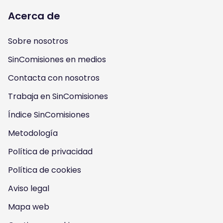
l
l
l
l
Acerca de
l
l
l
l
Sobre nosotros
o
o
o
o
SinComisiones en medios
w
w
w
w
Contacta con nosotros
u
u
u
u
Trabaja en SinComisiones
s
Índice SinComisiones
s
s
s
Metodología
o
o
o
o
Política de privacidad
n
n
n
n
Política de cookies
I
Y
F
T
Aviso legal
n
o
a
w
Mapa web
s
u
c
i