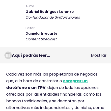
s
Autor
Gabriel Rodríguez Lorenzo
t
Co-fundador de SinComisiones
e
c
Editor
o
Daniela Errecarte
m
Content Specialist
e
n
Aquí podrás leer...
Mostrar
t
a
r
Cada vez son más los propietarios de negocios
i
que, a la hora de contratar o
comprar un
o
datáfono o un TPV
, dejan de lado las opciones
t
ofrecidas por las entidades financieras, como los
i
bancos tradicionales, y se decantan por
e
alternativas más independientes y de nicho, como