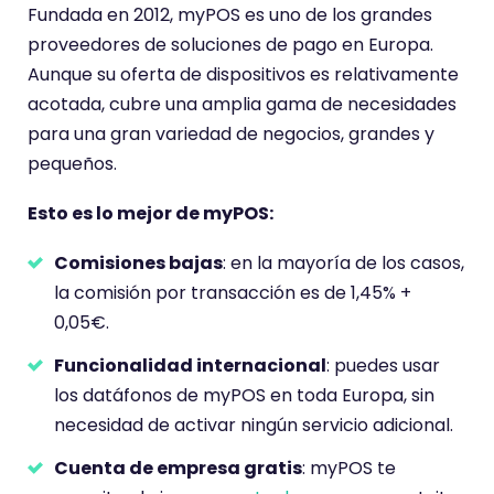
r
Fundada en 2012, myPOS es uno de los grandes
i
proveedores de soluciones de pago en Europa.
o
Aunque su oferta de dispositivos es relativamente
t
acotada, cubre una amplia gama de necesidades
i
para una gran variedad de negocios, grandes y
e
pequeños.
n
e
Esto es lo mejor de myPOS:
u
Comisiones bajas
: en la mayoría de los casos,
n
la comisión por transacción es de 1,45% +
a
0,05€.
p
u
Funcionalidad internacional
: puedes usar
n
los datáfonos de myPOS en toda Europa, sin
t
necesidad de activar ningún servicio adicional.
u
Cu
enta de empresa gratis
: myPOS te
a