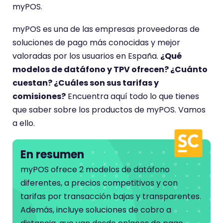
n
myPOS.
e
myPOS es una de las empresas proveedoras de
u
soluciones de pago más conocidas y mejor
n
valoradas por los usuarios en España.
¿Qué
a
modelos de datáfono y TPV ofrecen? ¿Cuánto
p
cuestan? ¿Cuáles son sus tarifas y
u
comisiones?
Encuentra aquí todo lo que tienes
n
que saber sobre los productos de myPOS. Vamos
t
a ello.
u
a
c
En resumen
i
myPOS ofrece 2 modelos de datáfono
ó
diferentes, a precios competitivos y con
n
tarifas por transacción bajas y transparentes.
d
Además, incluye soluciones de cobro a
e