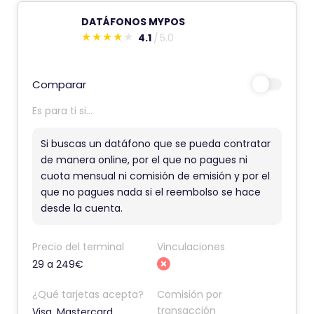
DATÁFONOS MYPOS
4.1
5.0
E
s
t
Comparar
e
Es para ti si...
c
o
Si buscas un datáfono que se pueda contratar
m
de manera online, por el que no pagues ni
cuota mensual ni comisión de emisión y por el
e
que no pagues nada si el reembolso se hace
n
desde la cuenta.
t
a
Precio del terminal
Vinculaciones
r
29 a 249€
i
o
¿Qué tarjetas acepta?
Comisión por
t
transacción
Visa, Mastercard,