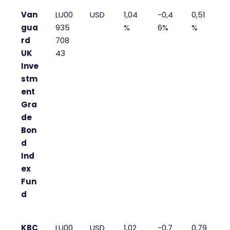
Van
LU00
USD
1,04
-0,4
0,51
gua
935
%
6%
%
rd
708
UK
43
Inve
stm
ent
Gra
de
Bon
d
Ind
ex
Fun
d
KBC
LU00
USD
1,02
-0,7
0,79