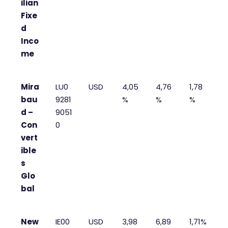
ilian
Fixe
d
Inco
me
Mira
LU0
USD
4,05
4,76
1,78
bau
9281
%
%
%
d –
9051
Con
0
vert
ible
s
Glo
bal
New
IE00
USD
3,98
6,89
1,71%