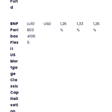
Fun
d
BNP
LU10
USD
1,26
1,33
1,26
Pari
803
%
%
%
bas
4106
Flex
5
i I
US
Mor
tga
ge
Cla
ssic
Cap
itali
sati
on