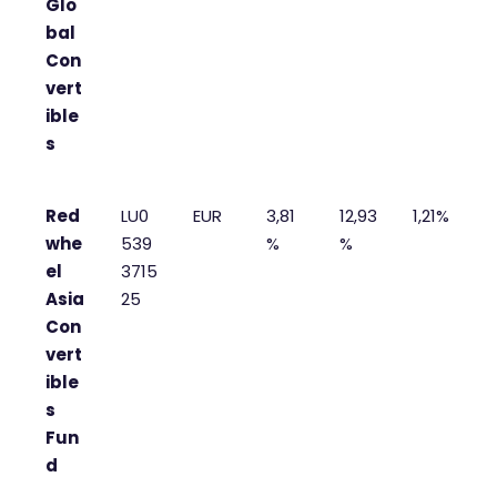
Glo
bal
Con
vert
ible
s
Red
LU0
EUR
3,81
12,93
1,21%
whe
539
%
%
el
3715
Asia
25
Con
vert
ible
s
Fun
d