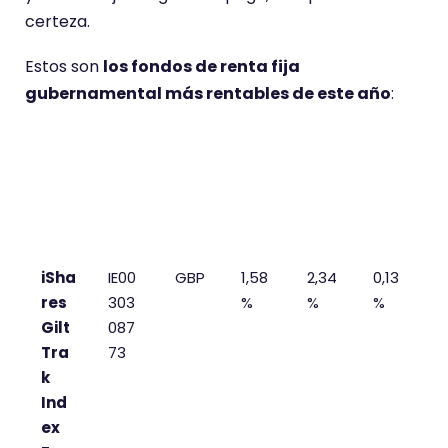
certeza.
Estos son
los fondos de renta fija
gubernamental más rentables de este año
:
Fon
ISIN
Divi
Ren
Ren
TER
do
sa
t.
t. 3
YTD
año
s
iSha
IE00
GBP
1,58
2,34
0,13
res
303
%
%
%
Gilt
087
Tra
73
k
Ind
ex