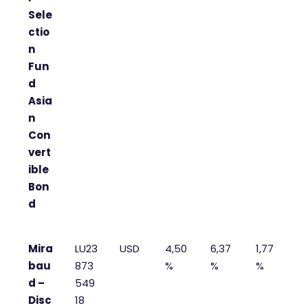
Sele
ctio
n
Fun
d
Asia
n
Con
vert
ible
Bon
d
Mira
LU23
USD
4,50
6,37
1,77
bau
873
%
%
%
d –
549
Disc
18