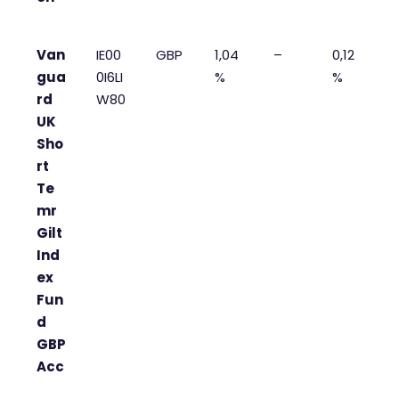
Van
IE00
GBP
1,04
–
0,12
gua
0I6LI
%
%
rd
W80
UK
Sho
rt
Te
mr
Gilt
Ind
ex
Fun
d
GBP
Acc