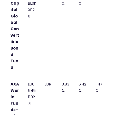
Cap
BL0K
%
%
ital
XP2
Glo
0
bal
Con
vert
ible
Bon
d
Fun
d
AXA
LU0
EUR
3,83
6,42
1,47
Wor
545
%
%
%
ld
1102
Fun
71
ds-