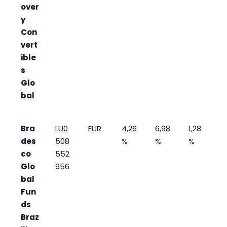
over
y
Con
vert
ible
s
Glo
bal
Bra
LU0
EUR
4,26
6,98
1,28
des
508
%
%
%
co
552
Glo
956
bal
Fun
ds
Braz