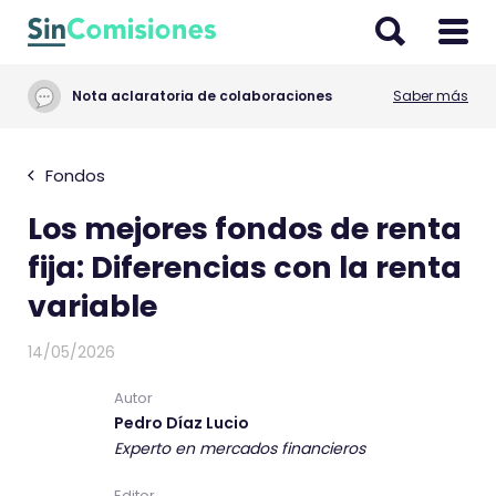
I
r
a
Nota aclaratoria de colaboraciones
Saber más
l
c
o
Fondos
n
Los mejores fondos de renta
t
e
fija: Diferencias con la renta
n
variable
i
d
14/05/2026
o
Autor
Pedro Díaz Lucio
Experto en mercados financieros
Editor