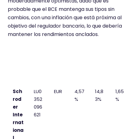
moderadamente optimistas, dado que es
probable que el BCE mantenga sus tipos sin
cambios, con una inflación que está próxima al
objetivo del regulador bancario, lo que debería
mantener los rendimientos anclados.
Fon
ISIN
Divi
Ren
Ren
TER
do
sa
t.
t. 3
YTD
año
s
Sch
LU0
EUR
4,57
14,8
1,65
rod
352
%
3%
%
er
096
Inte
621
rnat
iona
l