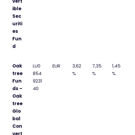
vert
ible
Sec
uriti
es
Fun
d
Oak
LU0
EUR
3,62
7,35
1,45
tree
854
%
%
%
Fun
9231
ds –
40
Oak
tree
Glo
bal
Con
vert