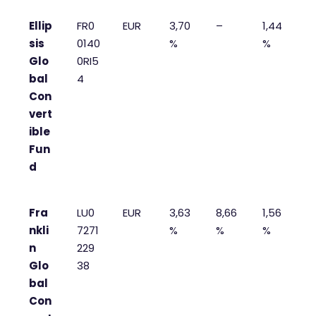
Ellip
FR0
EUR
3,70
–
1,44
sis
0140
%
%
Glo
0RI5
bal
4
Con
vert
ible
Fun
d
Fra
LU0
EUR
3,63
8,66
1,56
nkli
7271
%
%
%
n
229
Glo
38
bal
Con