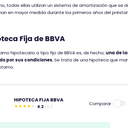
o, todas ellas utilizan un sistema de amortización que se d
an en mayor medida durante los primeros años del préstam
teca Fija de BBVA
tamo hipotecario a tipo fijo de BBVA es, de hecho,
una de la
o por sus condiciones.
Se trata de una hipoteca que man
éstamo.
HIPOTECA FIJA BBVA
Comparar
4.2
5.0
E
s
t