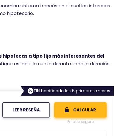
enomina sistema francés en el cual los intereses
o hipotecario.
s hipotecas a tipo fijo más interesantes del
tiene estable la cuota durante toda la duración
TIN bonificado los 6 primeros meses
LEER RESEÑA
CALCULAR
Enlace seguro