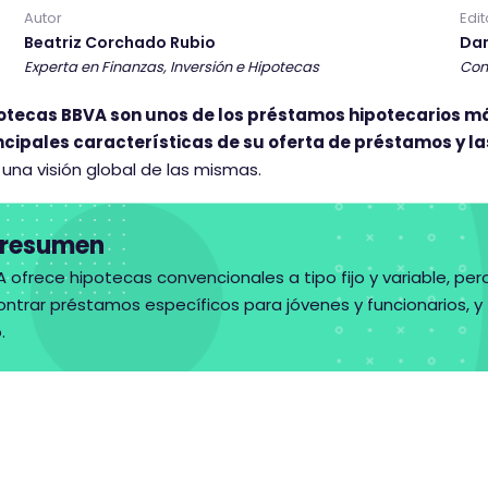
r
Autor
Edit
i
Beatriz Corchado Rubio
Dan
o
Experta en Finanzas, Inversión e Hipotecas
Con
t
otecas BBVA son unos de los préstamos hipotecarios m
i
incipales características de su oferta de préstamos y l
e
una visión global de las mismas.
n
e
u
 resumen
n
 ofrece hipotecas convencionales a tipo fijo y variable, pe
a
ntrar préstamos específicos para jóvenes y funcionarios, y
p
.
u
n
t
u
a
c