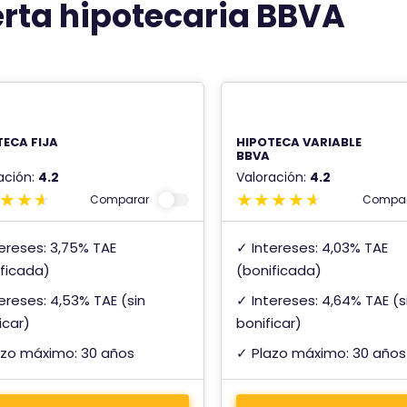
erta hipotecaria BBVA
i
ó
n
d
e
TECA FIJA
HIPOTECA VARIABLE
BBVA
ación:
4.2
Valoración:
4.2
Comparar
Compar
ereses: 3,75% TAE
✓ Intereses: 4,03% TAE
ificada)
(bonificada)
ereses: 4,53% TAE (sin
✓ Intereses: 4,64% TAE (s
icar)
bonificar)
azo máximo: 30 años
✓ Plazo máximo: 30 años