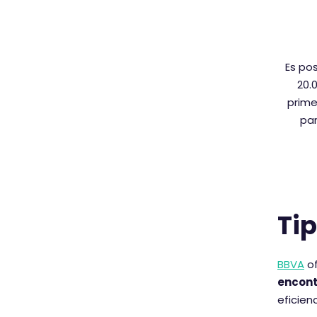
Es po
20.
prime
par
Ti
BBVA
of
encontr
eficien