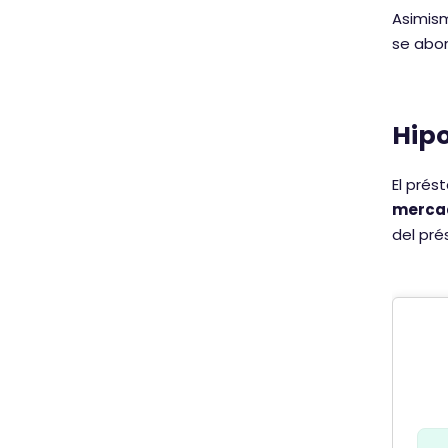
Asimism
se abon
Hipo
El prés
mercad
del pr