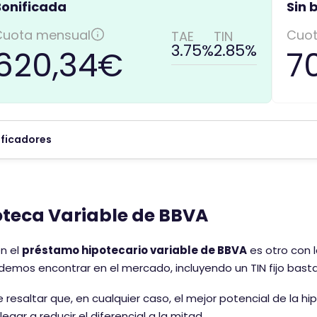
Bonificada
Sin 
e
c
Cuota mensual
Cuot
TAE
TIN
o
3.75%
2.85%
620,34€
7
m
e
n
t
a
ificadores
r
i
o
t
teca Variable de BBVA
i
e
n el
préstamo hipotecario variable de BBVA
es otro con l
n
emos encontrar en el mercado, incluyendo un TIN fijo basta
e
u
 resaltar que, en cualquier caso, el mejor potencial de la hi
n
legar a reducir el diferencial a la mitad.