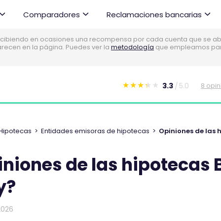
Comparadores
Reclamaciones bancarias
cibiendo en ocasiones una recompensa por cada cuenta que se abre
parecen en la página. Puedes ver la
metodología
que empleamos para 
3.3
5.0
8 opi
E
s
t
e
Hipotecas
>
Entidades emisoras de hipotecas
>
Opiniones de las 
c
o
niones de las hipotecas 
m
e
y?
n
t
2026
a