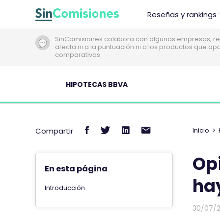
I
Reseñas y rankings
r
a
SinComisiones colabora con algunas empresas, re
l
afecta ni a la puntuación ni a los productos que a
c
comparativas
o
n
HIPOTECAS BBVA
t
e
n
C
C
C
C
i
Compartir
Inicio
>
d
o
o
o
o
o
m
m
m
m
Opi
p
p
p
p
En esta página
a
a
a
a
ha
Introducción
r
r
r
r
t
t
t
t
30/07/
i
i
i
i