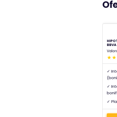
Of
HIPO
BBVA
Valor
✓ Int
(bon
✓ Int
bonif
✓ Pl