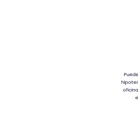
Puedes
hipote
oficin
e