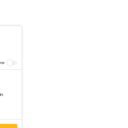
ar
in