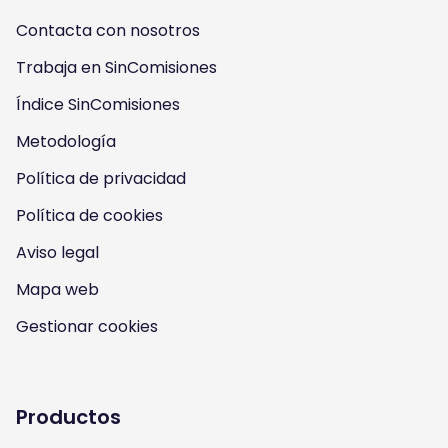
w
w
w
w
Contacta con nosotros
u
u
u
u
Trabaja en SinComisiones
s
Índice SinComisiones
s
s
s
Metodología
o
o
o
o
Política de privacidad
n
n
n
n
Política de cookies
I
Y
F
T
Aviso legal
n
o
a
w
Mapa web
s
u
c
i
Gestionar cookies
t
t
e
t
a
u
b
t
Productos
g
b
o
e