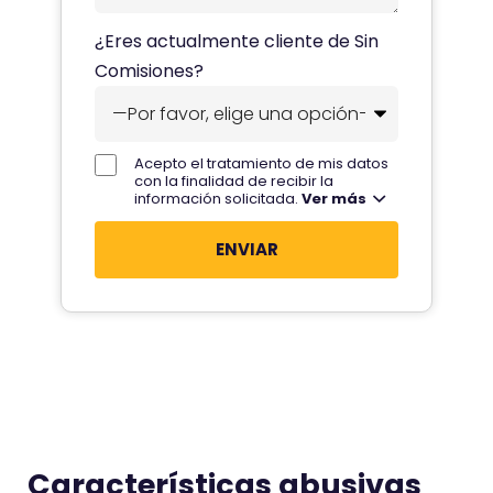
m
n
u
s
a
t
¿Eres actualmente cliente de Sin
e
t
s
a
Comisiones?
m
u
?
n
a
t
o
i
e
s
l
Acepto el tratamiento de mis datos
l
con la finalidad de recibir la
t
?
información solicitada.
Ver más
é
u
f
s
o
i
n
t
o
u
?
a
c
i
ó
Características abusivas
n