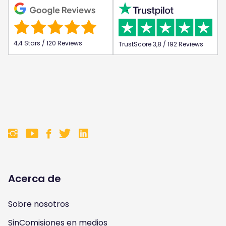
4,4 Stars / 120 Reviews
TrustScore 3,8 / 192 Reviews
F
F
F
F
o
o
o
o
l
l
l
l
Acerca de
l
l
l
l
Sobre nosotros
o
o
o
o
SinComisiones en medios