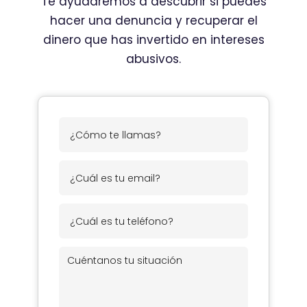
Te ayudaremos a descubrir si puedes
hacer una denuncia y recuperar el
dinero que has invertido en intereses
abusivos.
¿
C
ó
¿
m
C
o
u
¿
t
á
C
e
l
u
l
C
e
á
l
u
s
l
a
é
t
e