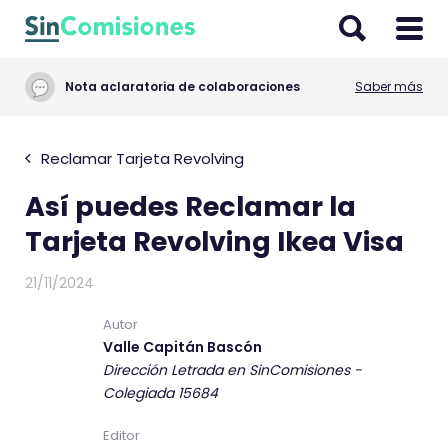
I
r
a
Nota aclaratoria de colaboraciones
Saber más
l
c
o
Reclamar Tarjeta Revolving
n
Así puedes Reclamar la
t
e
Tarjeta Revolving Ikea Visa
n
i
21/11/2024
d
Autor
o
Valle Capitán Bascón
Dirección Letrada en SinComisiones -
Colegiada 15684
Editor