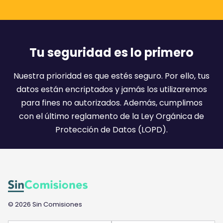
r
e
m
a
Tu seguridad es lo primero
i
l
Nuestra prioridad es que estés seguro. Por ello, tus
:
datos están encriptados y jamás los utilizaremos
)
para fines no autorizados. Además, cumplimos
con el último reglamento de la Ley Orgánica de
Protección de Datos (LOPD).
© 2026 Sin Comisiones