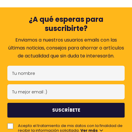
¿A qué esperas para
suscribirte?
Enviamos a nuestros usuarios emails con las
últimas noticias, consejos para ahorrar o artículos
de actualidad que sin duda te interesarán.
T
u
n
T
o
u
m
m
b
e
r
j
e
Acepto el tratamiento de mis datos con la finalidad de
o
recibir la información solicitada.
Ver más