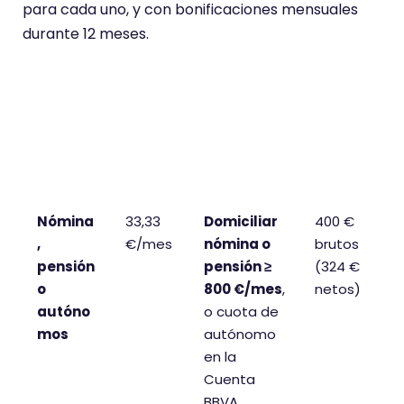
para cada uno, y con bonificaciones mensuales
durante 12 meses.
Sub-
Import
Requisito
Máxim
promoci
e
o
ón
mensu
acumul
al
able
bruto
(bruto)
Nómina
33,33
Domiciliar
400 €
,
€/mes
nómina o
brutos
pensión
pensión ≥
(324 €
o
800 €/mes
,
netos)
autóno
o cuota de
mos
autónomo
en la
Cuenta
BBVA.