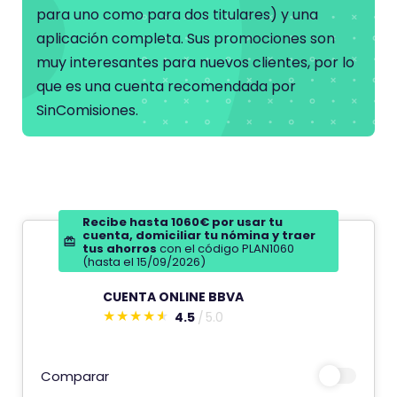
e
para uno como para dos titulares) y una
aplicación completa. Sus promociones son
muy interesantes para nuevos clientes, por lo
que es una cuenta recomendada por
SinComisiones.
Recibe hasta 1060€ por usar tu
cuenta, domiciliar tu nómina y traer
tus ahorros
con el código PLAN1060
(hasta el 15/09/2026)
CUENTA ONLINE BBVA
4.5
5.0
E
s
t
Comparar