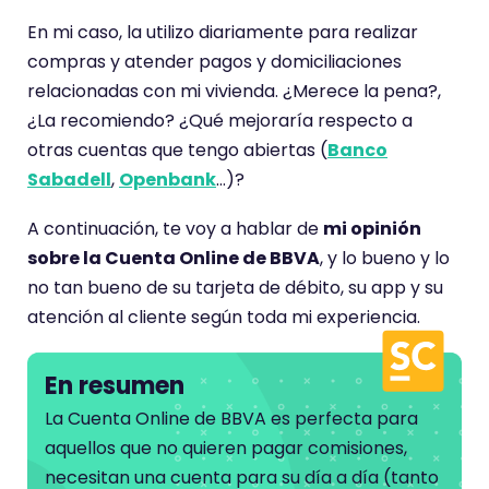
e
En mi caso, la utilizo diariamente para realizar
n
compras y atender pagos y domiciliaciones
e
relacionadas con mi vivienda. ¿Merece la pena?,
u
¿La recomiendo? ¿Qué mejoraría respecto a
n
otras cuentas que tengo abiertas (
Banco
a
Sabadell
,
Openbank
…)?
p
u
A continuación, te voy a hablar de
mi opinión
n
sobre la Cuenta Online de BBVA
, y lo bueno y lo
t
no tan bueno de su tarjeta de débito, su app y su
u
atención al cliente según toda mi experiencia.
a
c
En resumen
i
ó
La Cuenta Online de BBVA es perfecta para
n
aquellos que no quieren pagar comisiones,
d
necesitan una cuenta para su día a día (tanto