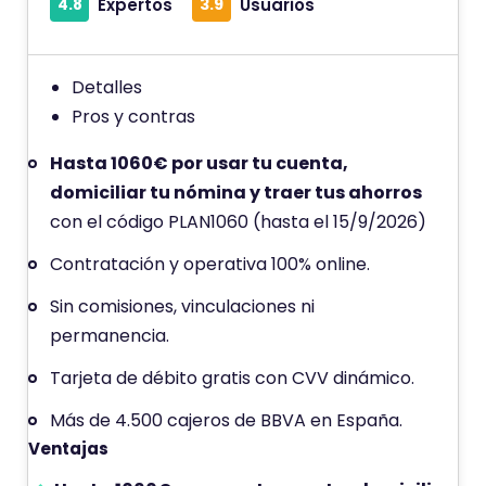
4.8
Expertos
3.9
Usuarios
n
a
p
Detalles
u
Pros y contras
n
t
Hasta 1060€ por usar tu cuenta,
u
domiciliar tu nómina y traer tus ahorros
a
con el código PLAN1060 (hasta el 15/9/2026)
c
Contratación y operativa 100% online.
i
Sin comisiones, vinculaciones ni
ó
permanencia.
n
d
Tarjeta de débito gratis con CVV dinámico.
e
Más de 4.500 cajeros de BBVA en España.
Ventajas