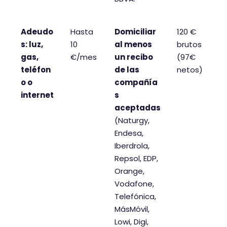
Adeudo
Hasta
Domiciliar
120 €
s: luz,
10
al menos
brutos
gas,
€/mes
un recibo
(97€
teléfon
de las
netos)
o o
compañía
internet
s
aceptadas
(Naturgy,
Endesa,
Iberdrola,
Repsol, EDP,
Orange,
Vodafone,
Telefónica,
MásMóvil,
Lowi, Digi,