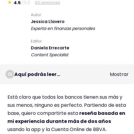
4.5
5.0
63 opiniones
E
s
Autor
Jessica Llavero
t
Experta en finanzas personales
e
c
Editor
o
Daniela Errecarte
m
Content Specialist
e
n
Aquí podrás leer...
Mostrar
t
a
r
Está claro que todos los bancos tienen sus más y
i
sus menos, ninguno es perfecto. Partiendo de esta
o
base, quiero compartirte esta
reseña basada en
t
mi experiencia durante más de dos años
i
usando la app y la Cuenta Online de BBVA.