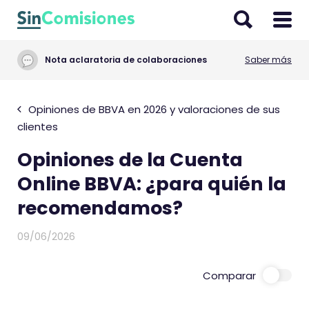
I
r
a
Nota aclaratoria de colaboraciones
Saber más
l
c
o
Opiniones de BBVA en 2026 y valoraciones de sus
n
clientes
t
Opiniones de la Cuenta
e
n
Online BBVA: ¿para quién la
i
recomendamos?
d
o
09/06/2026
Comparar