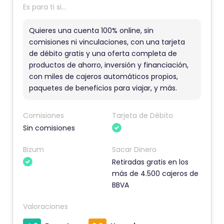
e
Es para ti si...
c
o
Quieres una cuenta 100% online, sin
m
comisiones ni vinculaciones, con una tarjeta
de débito gratis y una oferta completa de
e
productos de ahorro, inversión y financiación,
n
con miles de cajeros automáticos propios,
t
paquetes de beneficios para viajar, y más.
a
r
Comisiones
Tarjeta de Débito
i
Sin comisiones
o
t
Bizum
Sacar Dinero
Retiradas gratis en los
i
más de 4.500 cajeros de
e
BBVA
n
e
Valoraciones
u