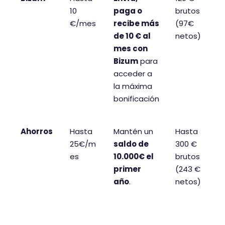
10
paga o
brutos
€/mes
recibe más
(97€
de 10 € al
netos)
mes con
Bizum
para
acceder a
la máxima
bonificación
Ahorros
Hasta
Mantén un
Hasta
25€/m
saldo de
300 €
es
10.000€ el
brutos
primer
(243 €
año
.
netos)
TOTAL
88
Cumpliend
1.060 €
MÁXIMO
€/mes
o todos los
brutos