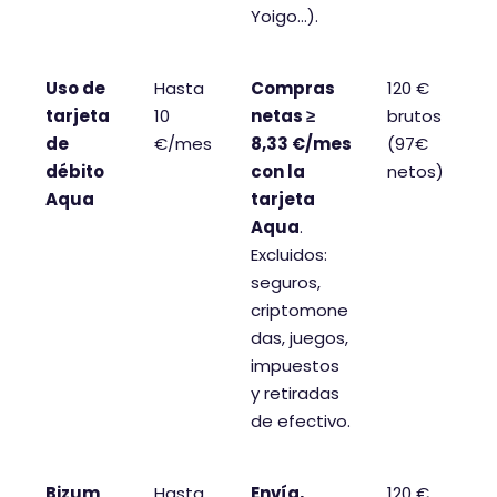
Yoigo…).
Uso de
Hasta
Compras
120 €
tarjeta
10
netas ≥
brutos
de
€/mes
8,33 €/mes
(97€
débito
con la
netos)
Aqua
tarjeta
Aqua
.
Excluidos:
seguros,
criptomone
das, juegos,
impuestos
y retiradas
de efectivo.
Bizum
Hasta
Envía,
120 €