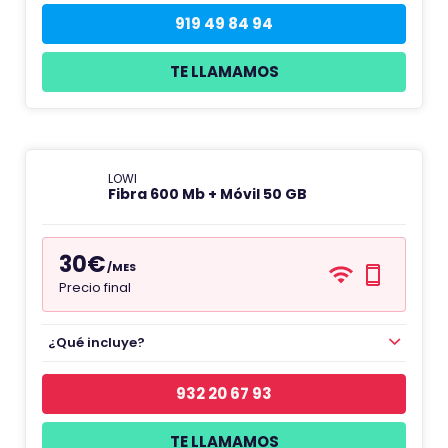
919 49 84 94
TE LLAMAMOS
LOWI
Fibra 600 Mb + Móvil 50 GB
30€
/MES
Precio final
¿Qué incluye?
932 20 67 93
TE LLAMAMOS