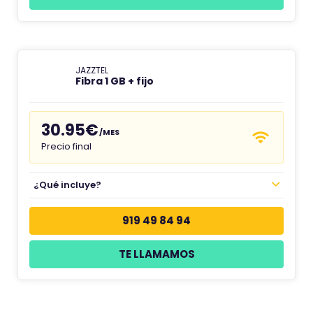
JAZZTEL
Fibra 1 GB + fijo
30.95€
/MES
Precio final
¿Qué incluye?
919 49 84 94
TE LLAMAMOS