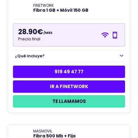
FINETWORK
Fibra 1 GB + Móvil 150 GB
28.90€
/MES
Precio final
¿Qué incluye?
919 49 47 77
IR A FINETWORK
TE LLAMAMOS
MASMOVIL
Fibra 500 Mb + Fijo