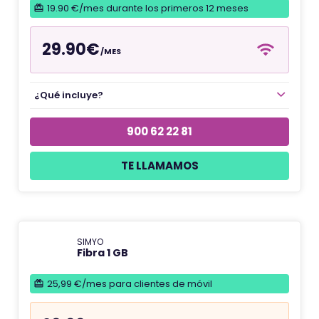
19.90 €/mes durante los primeros 12 meses
29.90€
/MES
¿Qué incluye?
900 62 22 81
TE LLAMAMOS
SIMYO
Fibra 1 GB
25,99 €/mes para clientes de móvil