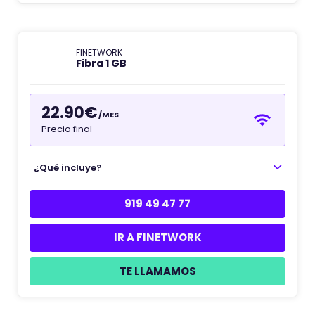
FINETWORK
Fibra 1 GB
22.90€
/MES
Precio final
¿Qué incluye?
919 49 47 77
IR A FINETWORK
TE LLAMAMOS