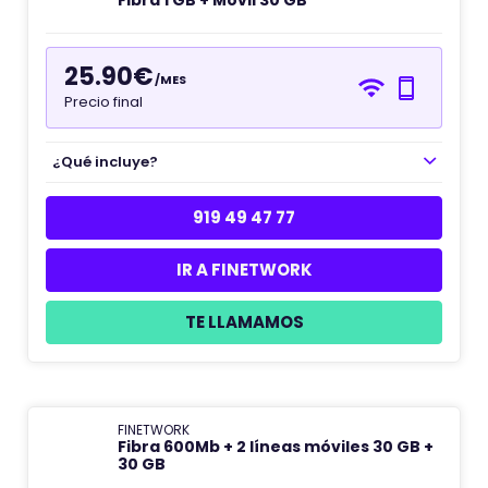
Fibra 1 GB + Móvil 30 GB
25.90€
/MES
Precio final
¿Qué incluye?
919 49 47 77
IR A FINETWORK
TE LLAMAMOS
FINETWORK
Fibra 600Mb + 2 líneas móviles 30 GB +
30 GB