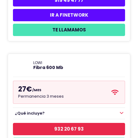
919 49 47 77
IR A FINETWORK
TE LLAMAMOS
LOWI
Fibra 600 Mb
27€
/MES
Permanencia 3 meses
¿Qué incluye?
932 20 67 93