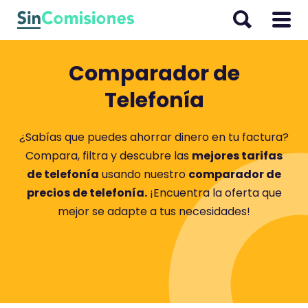
I
r
a
l
Comparador de
c
Telefonía
o
n
¿Sabías que puedes ahorrar dinero en tu factura?
t
Compara, filtra y descubre las
mejores tarifas
e
de telefonía
usando nuestro
comparador de
n
precios de telefonía.
¡Encuentra la oferta que
i
mejor se adapte a tus necesidades!
d
o
La más económica
LOWI
Móvil 100 GB