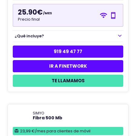
25.90€
/MES
Precio final
¿Qué incluye?
919 49 47 77
IR A FINETWORK
TE LLAMAMOS
SIMYO
Fibra 500 Mb
23,99 €/mes para clientes de móvil