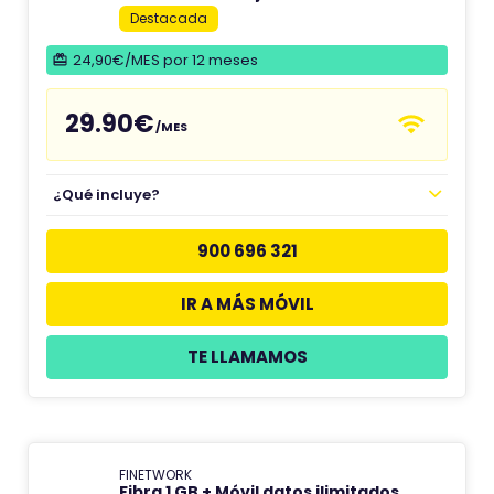
Destacada
24,90€/MES por 12 meses
29.90€
/MES
¿Qué incluye?
900 696 321
IR A MÁS MÓVIL
TE LLAMAMOS
FINETWORK
Fibra 1 GB + Móvil datos ilimitados