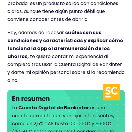
e
probado: es un producto sólido con condiciones
n
claras, aunque tiene algún punto débil que
e
conviene conocer antes de abrirla.
u
Hoy, además de repasar
cuáles son sus
n
condiciones y características y explicar cómo
a
funciona la app o la remuneración de los
p
ahorros,
te quiero contar mi experiencia al
u
completo tras usar la Cuenta Digital de Bankinter
n
y darte mi opinión personal sobre si la recomiendo
t
o no.
u
a
c
En resumen
i
La
Cuenta Digital de Bankinter
es una
ó
cuenta corriente con ventajas interesantes,
n
como un 2,5% TAE hasta 100.000€ y +600€
d
(40,50 € netos mensuales) por domiciliar la