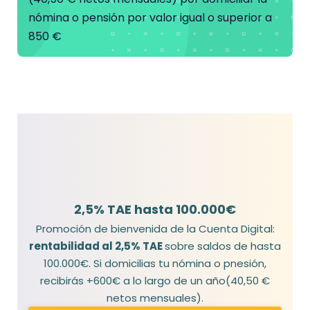
e
nómina o pensión por valor igual o superior a
850 €
2,5% TAE hasta 100.000€
Promoción de bienvenida de la Cuenta Digital:
rentabilidad al 2,5% TAE
sobre saldos de hasta
100.000€. Si domicilias tu nómina o pnesión,
recibirás +600€ a lo largo de un año(40,50 €
netos mensuales).