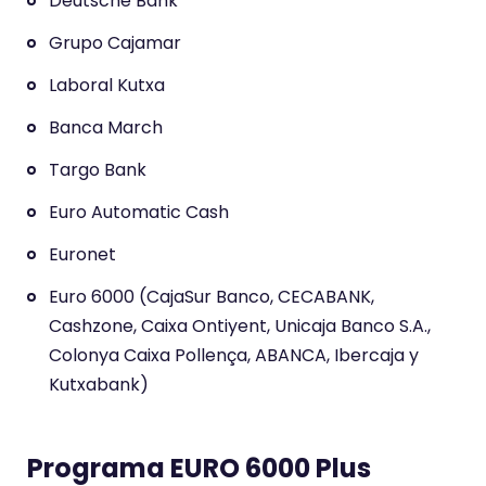
Deutsche Bank
.
6
Grupo Cajamar
s
Laboral Kutxa
o
Banca March
b
r
Targo Bank
e
Euro Automatic Cash
5
.
Euronet
Euro 6000 (CajaSur Banco, CECABANK,
Cashzone, Caixa Ontiyent, Unicaja Banco S.A.,
Colonya Caixa Pollença, ABANCA, Ibercaja y
Kutxabank)
Programa EURO 6000 Plus