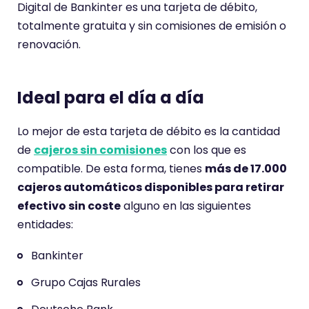
e
Digital de Bankinter es una tarjeta de débito,
u
totalmente gratuita y sin comisiones de emisión o
n
renovación.
a
p
u
Ideal para el día a día
n
t
Lo mejor de esta tarjeta de débito es la cantidad
u
de
cajeros sin comisiones
con los que es
a
compatible. De esta forma, tienes
más de 17.000
c
cajeros automáticos disponibles para retirar
i
efectivo sin coste
alguno en las siguientes
ó
entidades:
n
Bankinter
d
e
Grupo Cajas Rurales
3