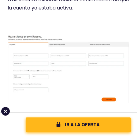
la cuenta ya estaba activa.
Opinión sobre la atención al
IR A LA OFERTA
cliente de Bankinter