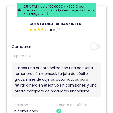
2,5% TAE hasta 100.000€ y +600 € por
domiciliar la nómina (¡Oferta vigente hasta
el 14/09/2026!)
CUENTA DIGITAL BANKINTER
4.2
5.0
E
s
t
Comparar
e
Es para ti si...
c
o
Buscas una cuenta online con una pequeña
m
remuneración mensual, tarjeta de débito
gratis, miles de cajeros automáticos para
e
retirar dinero en efectivo sin comisiones y una
n
oferta completa de productos financieros.
t
a
Comisiones
Tarjeta de Débito
r
Sin comisiones