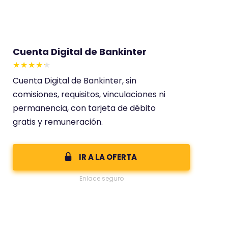
Cuenta Digital de Bankinter
E
Cuenta Digital de Bankinter, sin
s
comisiones, requisitos, vinculaciones ni
t
permanencia, con tarjeta de débito
e
gratis y remuneración.
c
o
m
IR A LA OFERTA
e
Enlace seguro
n
t
a
r