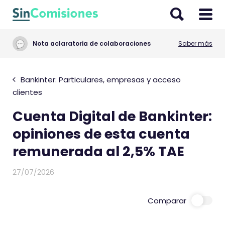
I
r
a
Nota aclaratoria de colaboraciones
Saber más
l
c
o
Bankinter: Particulares, empresas y acceso
n
clientes
t
Cuenta Digital de Bankinter:
e
n
opiniones de esta cuenta
i
remunerada al 2,5% TAE
d
o
27/07/2026
Comparar