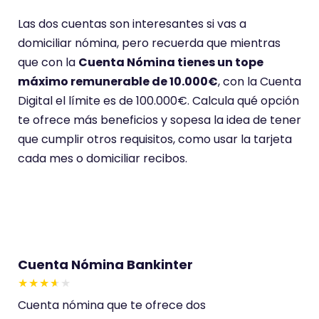
c
i
Las dos cuentas son interesantes si vas a
ó
domiciliar nómina, pero recuerda que mientras
n
que con la
Cuenta Nómina tienes un tope
d
máximo remunerable de 10.000€
, con la Cuenta
e
Digital el límite es de 100.000€. Calcula qué opción
4
te ofrece más beneficios y sopesa la idea de tener
.
que cumplir otros requisitos, como usar la tarjeta
2
cada mes o domiciliar recibos.
s
o
b
r
e
Cuenta Nómina Bankinter
5
.
E
Cuenta nómina que te ofrece dos
s