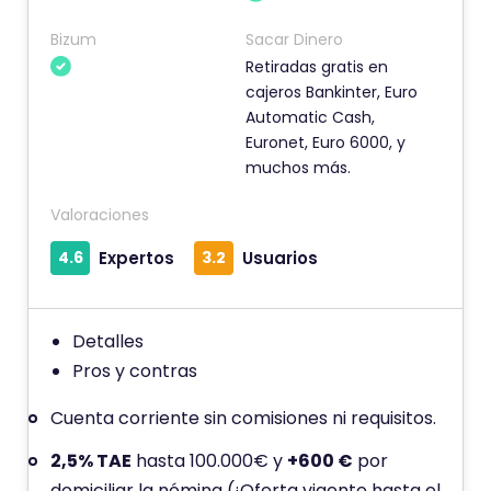
i
o
Bizum
Sacar Dinero
t
Retiradas gratis en
cajeros Bankinter, Euro
i
Automatic Cash,
e
Euronet, Euro 6000, y
n
muchos más.
e
u
Valoraciones
n
4.6
Expertos
3.2
Usuarios
a
p
u
Detalles
n
Pros y contras
t
Cuenta corriente sin comisiones ni requisitos.
u
a
2,5% TAE
hasta 100.000€ y
+600 €
por
c
domiciliar la nómina (¡Oferta vigente hasta el