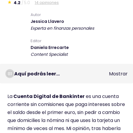
4.2
5.0
14 opiniones
E
s
Autor
Jessica Llavero
t
Experta en finanzas personales
e
c
Editor
o
Daniela Errecarte
m
Content Specialist
e
n
Aquí podrás leer...
Mostrar
t
a
r
La
Cuenta Digital de Bankinter
es una cuenta
i
corriente sin comisiones que paga intereses sobre
o
el saldo desde el primer euro, sin pedir a cambio
t
que domicilies la nómina ni que uses la tarjeta un
i
mínimo de veces al mes. Mi opinión, tras haberla