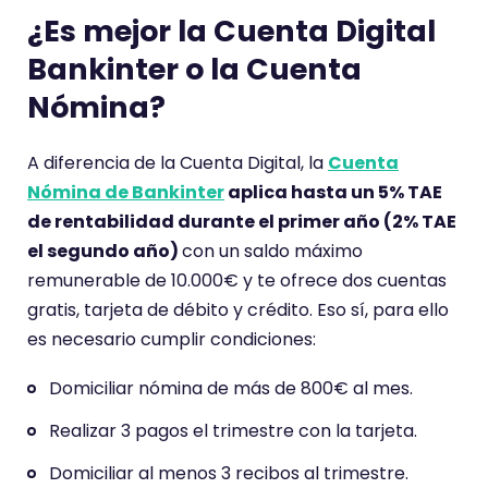
i
¿Es mejor la Cuenta Digital
o
Bankinter o la Cuenta
t
Nómina?
i
e
A diferencia de la Cuenta Digital, la
Cuenta
n
Nómina de Bankinter
aplica hasta un 5% TAE
e
de rentabilidad durante el primer año (2% TAE
u
el segundo año)
con un saldo máximo
n
remunerable de 10.000€ y te ofrece dos cuentas
a
gratis, tarjeta de débito y crédito. Eso sí, para ello
p
es necesario cumplir condiciones:
u
n
Domiciliar nómina de más de 800€ al mes.
t
u
Realizar 3 pagos el trimestre con la tarjeta.
a
Domiciliar al menos 3 recibos al trimestre.