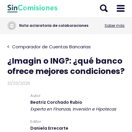
I
r
a
Nota aclaratoria de colaboraciones
Saber más
l
c
o
Comparador de Cuentas Bancarias
n
¿Imagin o ING?: ¿qué banco
t
e
ofrece mejores condiciones?
n
i
31/03/2026
d
Autor
o
Beatriz Corchado Rubio
Experta en Finanzas, Inversión e Hipotecas
Editor
Daniela Errecarte