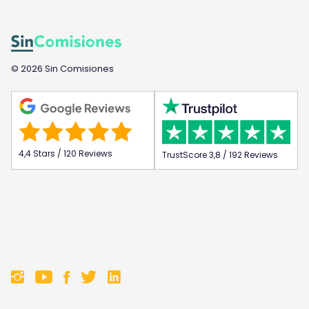
© 2026 Sin Comisiones
4,4 Stars / 120 Reviews
TrustScore 3,8 / 192 Reviews
F
F
F
F
o
o
o
o