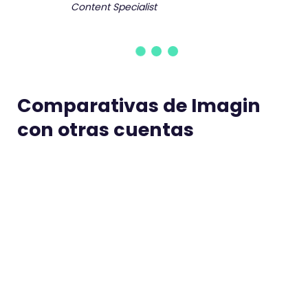
Content Specialist
Comparativas de Imagin
con otras cuentas
BBVA vs Imagin
Caja
Ariel Matzkin