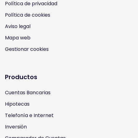
Política de privacidad
n
n
n
n
Política de cookies
I
Y
F
T
Aviso legal
n
o
a
w
Mapa web
s
u
c
i
Gestionar cookies
t
t
e
t
a
u
b
t
Productos
g
b
o
e
Cuentas Bancarias
r
e
o
r
Hipotecas
a
k
Telefonía e Internet
m
Inversión