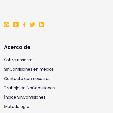
F
F
F
F
o
o
o
o
l
l
l
l
Acerca de
l
l
l
l
Sobre nosotros
o
o
o
o
SinComisiones en medios
w
w
w
w
Contacta con nosotros
u
u
u
u
Trabaja en SinComisiones
s
Índice SinComisiones
s
s
s
Metodología
o
o
o
o