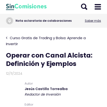
I
r
a
Nota aclaratoria de colaboraciones
Saber más
l
c
o
Curso Gratis de Trading y Bolsa: Aprende a
n
Invertir
t
Operar con Canal Alcista:
e
n
Definición y Ejemplos
i
d
12/11/2024
o
Autor
Jesús Castillo Torrealba
Redactor de Inversión
Editor