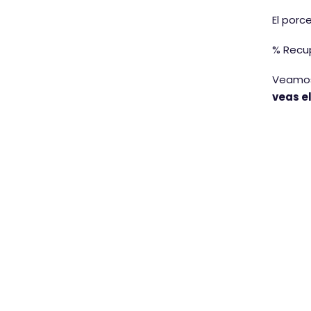
El porc
% Recup
Veamos 
veas e