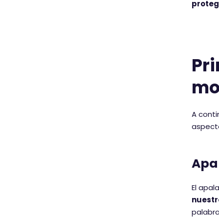
proteg
Pri
mon
A conti
aspecto
Apa
El apa
nuestr
palabra