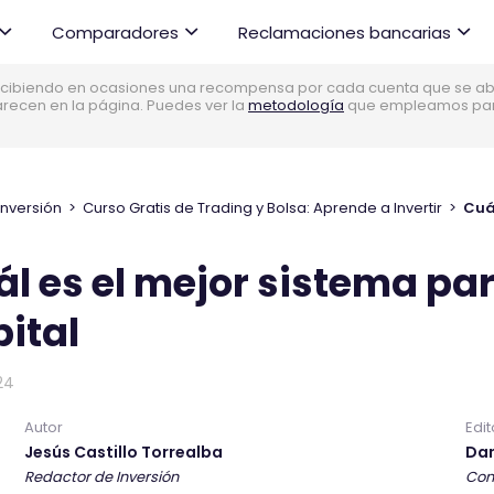
Comparadores
Reclamaciones bancarias
cibiendo en ocasiones una recompensa por cada cuenta que se abre
parecen en la página. Puedes ver la
metodología
que empleamos para 
Inversión
>
Curso Gratis de Trading y Bolsa: Aprende a Invertir
>
Cuál
l es el mejor sistema par
ital
24
Autor
Edit
Jesús Castillo Torrealba
Dan
Redactor de Inversión
Con