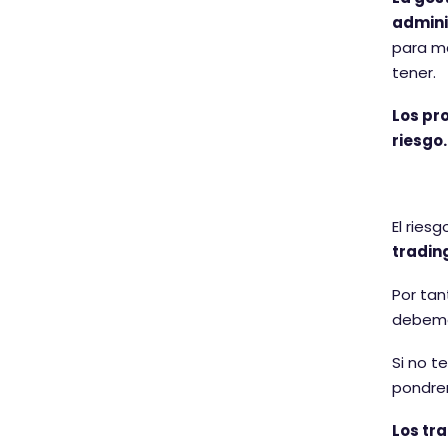
admini
para ma
tener.
Los pr
riesgo.
El ries
trading
Por tan
debemos
Si no t
pondrem
Los tr