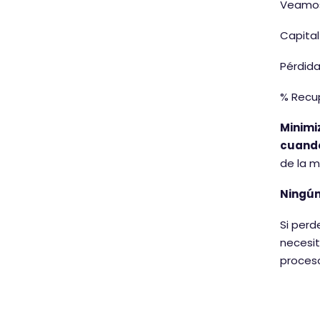
Veamos
Capital 
Pérdida
% Recup
Minimi
cuand
de la m
Ningún
Si perd
necesit
proceso