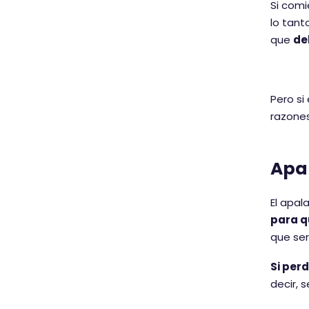
Si comi
lo tant
que
de
Pero si
razones
Apa
El apa
para q
que ser
Si per
decir, 