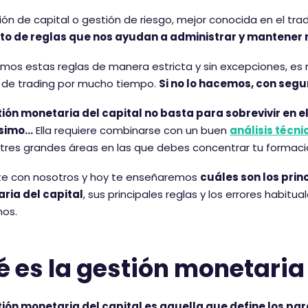
ión de capital o gestión de riesgo, mejor conocida en el tr
to de reglas que nos ayudan a administrar y mantener n
imos estas reglas de manera estricta y sin excepciones, 
 de trading por mucho tiempo.
Si no lo hacemos, con segu
tión monetaria del capital no basta para sobrevivir en 
simo…
Ella requiere combinarse con un buen
análisis técni
 tres grandes áreas en las que debes concentrar tu formac
e con nosotros y hoy te enseñaremos
cuáles son los pri
ria del capital
, sus principales reglas y los errores habit
os.
 es la gestión monetaria 
tión monetaria del capital es aquella que define los pa