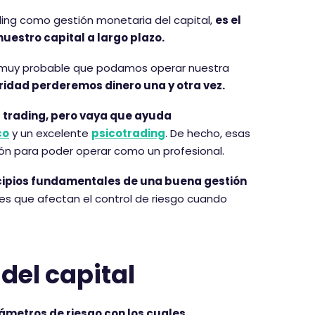
ading como gestión monetaria del capital,
es el
uestro capital a largo plazo.
es muy probable que podamos operar nuestra
ridad perderemos dinero una y otra vez.
el trading, pero vaya que ayuda
co
y un excelente
psicotrading
. De hecho, esas
ión para poder operar como un profesional.
ncipios fundamentales de una buena gestión
uales que afectan el control de riesgo cuando
del capital
rámetros de riesgo con los cuales