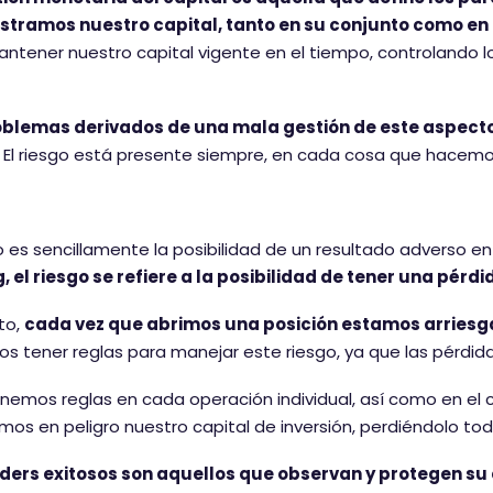
stramos nuestro capital, tanto en su conjunto como en 
ntener nuestro capital vigente en el tiempo, controlando l
oblemas derivados de una mala gestión de este aspecto
El riesgo está presente siempre, en cada cosa que hacemos
go es sencillamente la posibilidad de un resultado adverso e
, el riesgo se refiere a la posibilidad de tener una pér
to,
cada vez que abrimos una posición estamos arriesga
 tener reglas para manejar este riesgo, ya que las pérdid
enemos reglas en cada operación individual, así como en el
os en peligro nuestro capital de inversión, perdiéndolo t
aders exitosos son aquellos que observan y protegen su