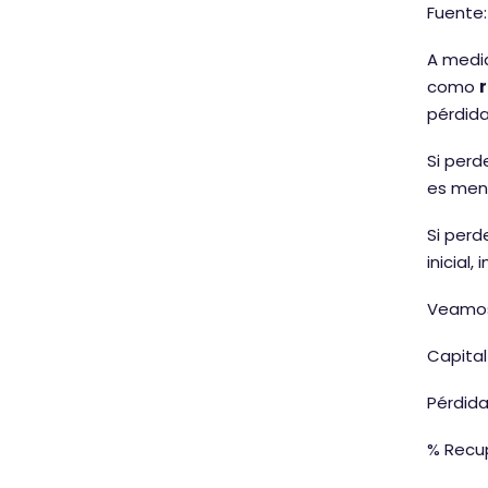
Fuente:
A medi
como
pérdida
Si perd
es meno
Si perd
inicial,
Veamos
Capital 
Pérdid
% Recup