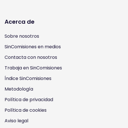
o
o
o
o
l
l
l
l
Acerca de
l
l
l
l
Sobre nosotros
o
o
o
o
SinComisiones en medios
w
w
w
w
Contacta con nosotros
u
u
u
u
Trabaja en SinComisiones
s
Índice SinComisiones
s
s
s
Metodología
o
o
o
o
Política de privacidad
n
n
n
n
Política de cookies
I
Y
F
T
Aviso legal