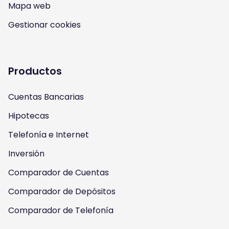
n
o
a
w
Mapa web
s
u
c
i
Gestionar cookies
t
t
e
t
a
u
b
t
Productos
g
b
o
e
Cuentas Bancarias
r
e
o
r
Hipotecas
a
k
Telefonía e Internet
m
Inversión
Comparador de Cuentas
Comparador de Depósitos
Comparador de Telefonía