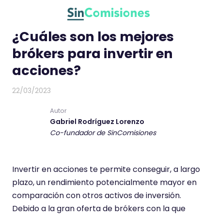
I
r
a
¿Cuáles son los mejores
l
brókers para invertir en
c
acciones?
o
n
22/03/2023
t
e
Autor
Gabriel Rodríguez Lorenzo
n
Co-fundador de SinComisiones
i
d
o
Invertir en acciones te permite conseguir, a largo
plazo, un rendimiento potencialmente mayor en
comparación con otros activos de inversión.
Debido a la gran oferta de brókers con la que