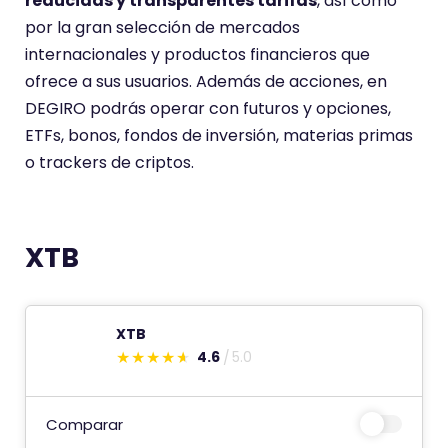
reducidas y transparentes tarifas
, así como
r
por la gran selección de mercados
i
internacionales y productos financieros que
o
ofrece a sus usuarios. Además de acciones, en
t
DEGIRO podrás operar con futuros y opciones,
i
ETFs, bonos, fondos de inversión, materias primas
e
o trackers de criptos.
n
e
u
XTB
n
a
p
XTB
u
4.6
5.0
n
E
t
s
u
t
Comparar
a