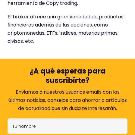
t
herramienta de Copy trading.
i
e
El bróker ofrece una gran variedad de productos
n
financieros además de las acciones, como
e
criptomonedas, ETFs, índices, materias primas,
u
divisas, etc.
n
a
p
¿A qué esperas para
u
suscribirte?
n
t
Enviamos a nuestros usuarios emails con las
u
últimas noticias, consejos para ahorrar o artículos
a
de actualidad que sin duda te interesarán.
c
T
i
u
ó