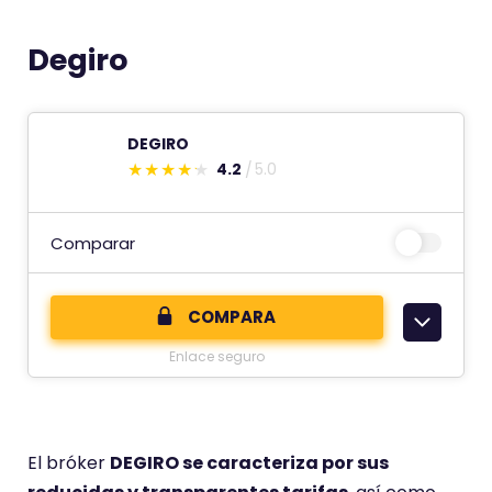
Degiro
DEGIRO
4.2
5.0
E
s
t
Comparar
e
c
COMPARA
o
Enlace seguro
m
e
n
t
El bróker
DEGIRO se caracteriza por sus
a