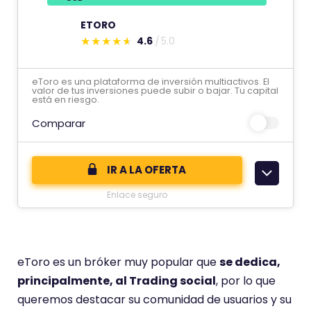
n
ETORO
a
4.6
5.0
p
E
u
s
eToro es una plataforma de inversión multiactivos. El
n
t
valor de tus inversiones puede subir o bajar. Tu capital
está en riesgo.
t
e
u
Comparar
c
a
o
c
m
IR A LA OFERTA
i
e
ó
Enlace seguro
n
n
t
d
a
e
r
eToro es un bróker muy popular que
se dedica,
i
principalmente, al Trading social
, por lo que
o
queremos destacar su comunidad de usuarios y su