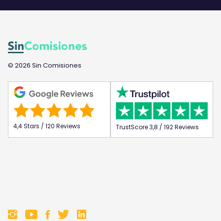
© 2026 Sin Comisiones
4,4 Stars / 120 Reviews
TrustScore 3,8 / 192 Reviews
F
F
F
F