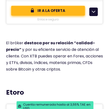
e
c
c
IR A LA OFERTA
i
o
ó
Enlace seguro
m
n
e
d
n
e
t
El bróker
destaca por su relación “calidad-
a
precio”
y por su eficiente servicio de atención al
r
cliente. Con XTB puedes operar en Forex, acciones
i
y ETFs, divisas, índices, materias primas, CFDs
o
sobre Bitcoin y otras criptos.
t
i
e
Etoro
n
e
Cuenta remunerada hasta al 3,55% TAE en
u
USD