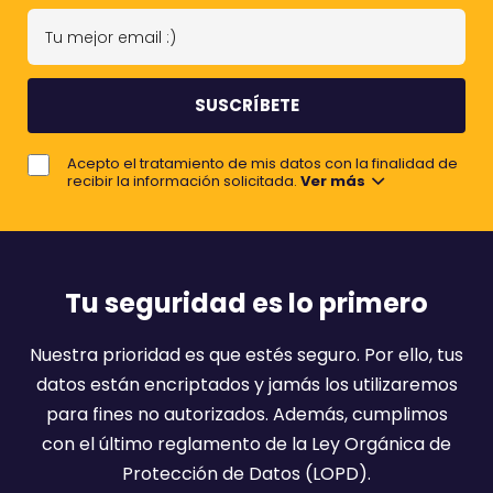
n
n
T
o
d
u
m
e
m
b
e
r
j
e
Acepto el tratamiento de mis datos con la finalidad de
o
recibir la información solicitada.
Ver más
r
e
m
a
Tu seguridad es lo primero
i
l
Nuestra prioridad es que estés seguro. Por ello, tus
:
datos están encriptados y jamás los utilizaremos
)
para fines no autorizados. Además, cumplimos
con el último reglamento de la Ley Orgánica de
Protección de Datos (LOPD).