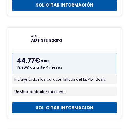
SOLICITAR INFORMACIÓN
m
a
s
A
D
ADT
ADT Standard
T
44.77€
/MES
19,90€ durante 4 meses
Incluye todas las características del kit ADT Basic
F
a
Un videodetector adicional
v
i
SOLICITAR INFORMACIÓN
c
o
n