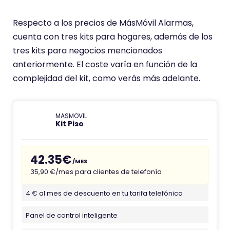
n
Respecto a los precios de MásMóvil Alarmas,
d
cuenta con tres kits para hogares, además de los
e
tres kits para negocios mencionados
A
anteriormente. El coste varía en función de la
l
complejidad del kit, como verás más adelante.
a
r
m
MASMOVIL
a
Kit Piso
s
A
42.35€
/MES
D
35,90 €/mes para clientes de telefonía
T
4 € al mes de descuento en tu tarifa telefónica
Panel de control inteligente