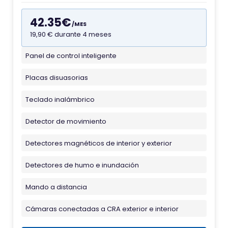
42.35€
/MES
19,90 € durante 4 meses
Panel de control inteligente
F
a
Placas disuasorias
v
i
Teclado inalámbrico
c
Detector de movimiento
o
n
Detectores magnéticos de interior y exterior
d
Detectores de humo e inundación
e
A
Mando a distancia
l
Cámaras conectadas a CRA exterior e interior
a
r