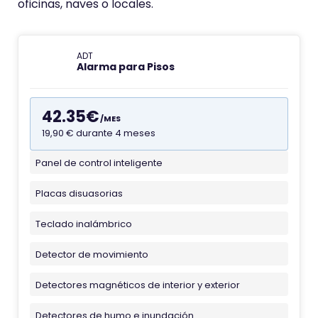
oficinas, naves o locales.
l
a
r
ADT
m
Alarma para Pisos
a
s
42.35€
/MES
A
19,90 € durante 4 meses
D
T
Panel de control inteligente
F
a
Placas disuasorias
v
i
Teclado inalámbrico
c
Detector de movimiento
o
n
Detectores magnéticos de interior y exterior
d
Detectores de humo e inundación