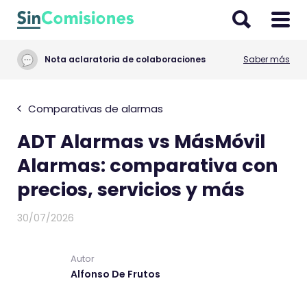
I
r
a
Nota aclaratoria de colaboraciones
Saber más
l
c
o
Comparativas de alarmas
n
ADT Alarmas vs MásMóvil
t
e
Alarmas: comparativa con
n
precios, servicios y más
i
d
30/07/2026
o
Autor
Alfonso De Frutos