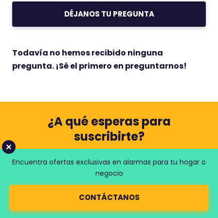
DÉJANOS TU PREGUNTA
Todavía no hemos recibido ninguna
pregunta. ¡Sé el primero en preguntarnos!
¿A qué esperas para
suscribirte?
Enviamos a nuestros usuarios emails con las
Encuentra ofertas exclusivas en alarmas para tu hogar o
últimas noticias, consejos para ahorrar o artículos
negocio
de actualidad que sin duda te interesarán.
CONTÁCTANOS
T
u