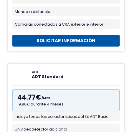
e
A
Mando a distancia
l
Cámaras conectadas a CRA exterior e interior
a
r
SOLICITAR INFORMACIÓN
m
a
s
A
D
ADT
ADT Standard
T
44.77€
/MES
19,90€ durante 4 meses
Incluye todas las características del kit ADT Basic
F
a
Un videodetector adicional