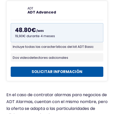
d
ADT
ADT Advanced
e
A
l
48.80€
/MES
a
19,90€ durante 4 meses
r
m
Incluye todas las características del kit ADT Basic
F
a
a
Dos videodetectores adicionales
s
v
A
i
SOLICITAR INFORMACIÓN
D
c
T
o
n
En el caso de contratar alarmas para negocios de
d
ADT Alarmas, cuentan con el mismo nombre, pero
e
la oferta se adapta a las particularidades de
A