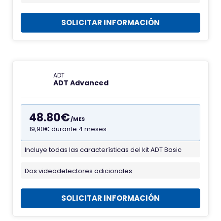
v
i
SOLICITAR INFORMACIÓN
c
o
n
d
ADT
ADT Advanced
e
A
l
48.80€
/MES
a
19,90€ durante 4 meses
r
m
Incluye todas las características del kit ADT Basic
F
a
a
Dos videodetectores adicionales
s
v
A
i
SOLICITAR INFORMACIÓN
D
c
T
o