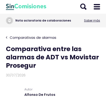
I
r
a
Nota aclaratoria de colaboraciones
Saber más
l
c
o
Comparativas de alarmas
n
Comparativa entre las
t
e
alarmas de ADT vs Movistar
n
Prosegur
i
d
30/07/2026
o
Autor
Alfonso De Frutos