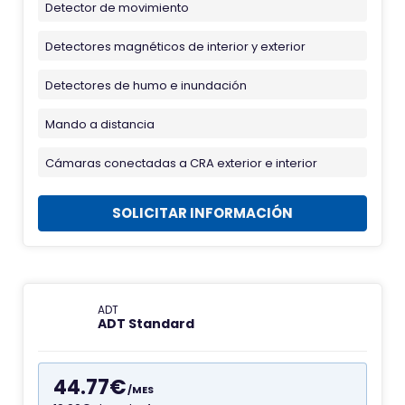
Detector de movimiento
o
n
Detectores magnéticos de interior y exterior
d
Detectores de humo e inundación
e
A
Mando a distancia
l
Cámaras conectadas a CRA exterior e interior
a
r
SOLICITAR INFORMACIÓN
m
a
s
A
D
ADT
ADT Standard
T
44.77€
/MES