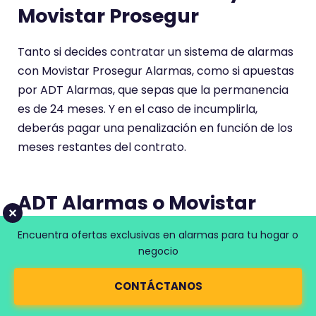
Movistar Prosegur
Tanto si decides contratar un sistema de alarmas
con Movistar Prosegur Alarmas, como si apuestas
por ADT Alarmas, que sepas que la permanencia
es de 24 meses. Y en el caso de incumplirla,
deberás pagar una penalización en función de los
meses restantes del contrato.
ADT Alarmas o Movistar
Prosegur Alarmas: ¿cuál de
Encuentra ofertas exclusivas en alarmas para tu hogar o
las dos compañías elegir?
negocio
CONTÁCTANOS
Después de leer nuestra comparativa, es posible
que aún te quede la duda de cuál de las dos