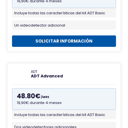
19,90€ durante 4 meses
Incluye todas las características del kit ADT Basic
F
a
Un videodetector adicional
v
i
SOLICITAR INFORMACIÓN
c
o
n
d
ADT
ADT Advanced
e
A
l
48.80€
/MES
a
19,90€ durante 4 meses
r
m
Incluye todas las características del kit ADT Basic
F
a
a
Dos videodetectores adicionales