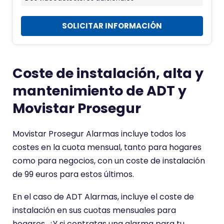
s
v
A
i
SOLICITAR INFORMACIÓN
D
c
T
o
n
Coste de instalación, alta y
d
mantenimiento de ADT y
e
A
Movistar Prosegur
l
a
Movistar Prosegur Alarmas incluye todos los
r
costes en la cuota mensual, tanto para hogares
m
como para negocios, con un coste de instalación
a
de 99 euros para estos últimos.
s
A
En el caso de ADT Alarmas, incluye el coste de
D
instalación en sus cuotas mensuales para
T
hogares. ¿Y si contratas una alarma para tu