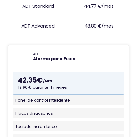
ADT Standard
44,77 €/mes
ADT Advanced
48,80 €/mes
ADT
Alarma para Pisos
42.35€
/MES
19,90 € durante 4 meses
Panel de control inteligente
F
a
Placas disuasorias
v
i
Teclado inalámbrico
c