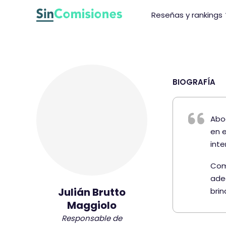
I
Reseñas y rankings
r
a
l
c
o
n
BIOGRAFÍA
t
e
Abo
n
en 
i
inte
d
o
Como
ade
Julián Brutto
brin
Maggiolo
Responsable de