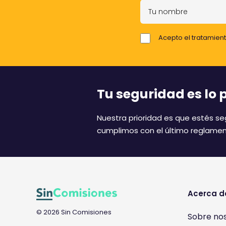
T
u
n
Acepto el tratamient
o
m
b
r
Tu seguridad es lo 
e
Nuestra prioridad es que estés seg
cumplimos con el último reglamen
Acerca d
© 2026 Sin Comisiones
Sobre no