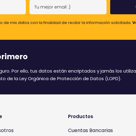
T
u
m
o de mis datos con la finalidad de recibir la información solicitada.
V
e
j
o
r
primero
e
m
uro. Por ello, tus datos están encriptados y jamás los util
a
to de la Ley Orgánica de Protección de Datos (LOPD).
i
l
:
)
e
Productos
sotros
Cuentas Bancarias