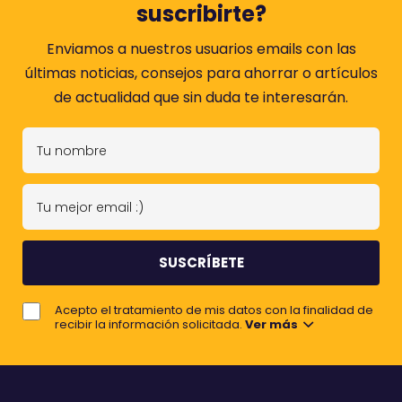
suscribirte?
Enviamos a nuestros usuarios emails con las
últimas noticias, consejos para ahorrar o artículos
de actualidad que sin duda te interesarán.
T
u
n
T
o
u
m
m
b
e
r
j
e
Acepto el tratamiento de mis datos con la finalidad de
o
recibir la información solicitada.
Ver más
r
e
m