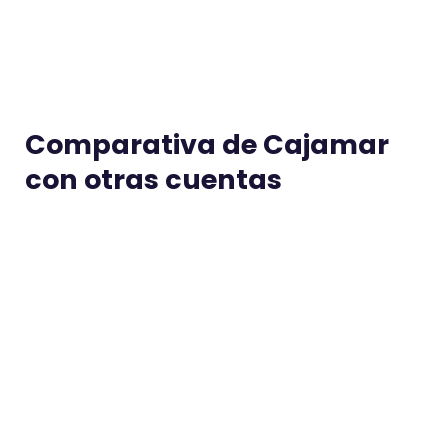
Comparativa de Cajamar
con otras cuentas
Bankinter vs Cajamar
Caja
Jessica Llavero