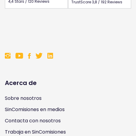
4,4 Stars / 120 Reviews
TrustScore 3,8 / 192 Reviews
F
F
F
F
o
o
o
o
l
l
l
l
Acerca de
l
l
l
l
Sobre nosotros
o
o
o
o
SinComisiones en medios
w
w
w
w
Contacta con nosotros
u
u
u
u
Trabaja en SinComisiones