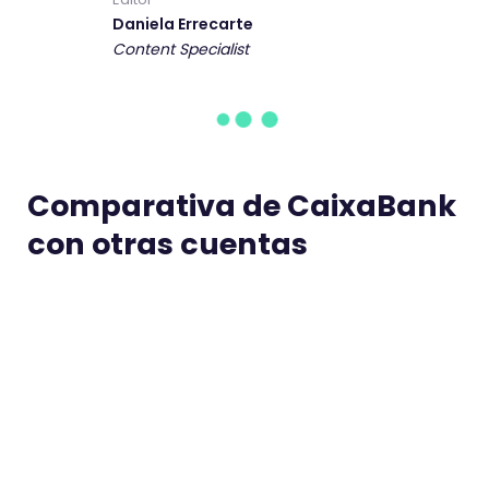
Daniela Errecarte
Content Specialist
Comparativa de CaixaBank
con otras cuentas
BBVA vs CaixaBank
ING 
Ariel Matzkin