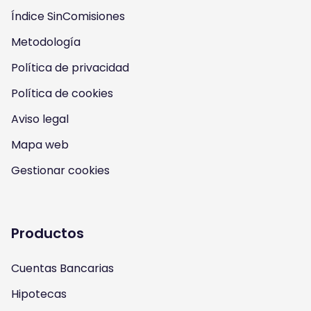
s
Índice SinComisiones
s
s
s
Metodología
o
o
o
o
Política de privacidad
n
n
n
n
Política de cookies
I
Y
F
T
Aviso legal
n
o
a
w
Mapa web
s
u
c
i
Gestionar cookies
t
t
e
t
a
u
b
t
Productos
g
b
o
e
Cuentas Bancarias
r
e
o
r
Hipotecas