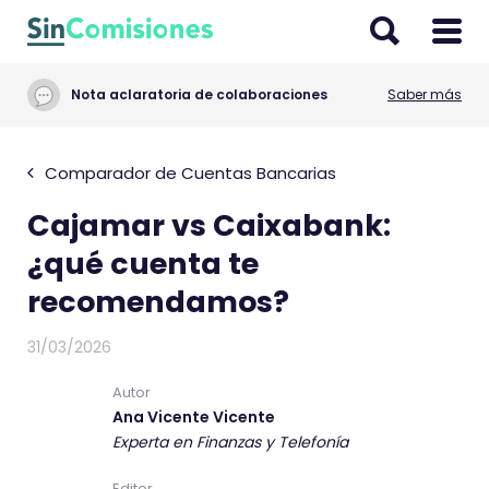
I
r
a
Nota aclaratoria de colaboraciones
Saber más
l
c
o
Comparador de Cuentas Bancarias
n
Cajamar vs Caixabank:
t
e
¿qué cuenta te
n
recomendamos?
i
d
31/03/2026
o
Autor
Ana Vicente Vicente
Experta en Finanzas y Telefonía
Editor