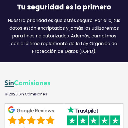
a
Tu seguridad es lo primero
i
l
Nuestra prioridad es que estés seguro. Por ello, tus
:
datos están encriptados y jamás los utilizaremos
)
para fines no autorizados. Además, cumplimos
con el último reglamento de la Ley Orgánica de
Protección de Datos (LOPD).
© 2026 Sin Comisiones