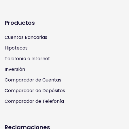
t
t
e
t
a
u
b
t
Productos
g
b
o
e
Cuentas Bancarias
r
e
o
r
Hipotecas
a
k
Telefonía e Internet
m
Inversión
Comparador de Cuentas
Comparador de Depósitos
Comparador de Telefonía
Reclamaciones