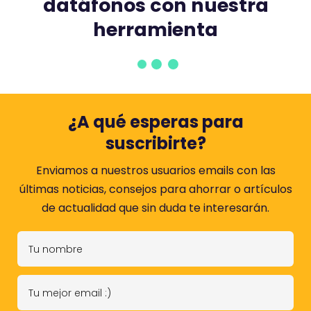
datáfonos con nuestra
herramienta
¿A qué esperas para
suscribirte?
Enviamos a nuestros usuarios emails con las
últimas noticias, consejos para ahorrar o artículos
de actualidad que sin duda te interesarán.
T
u
n
T
o
u