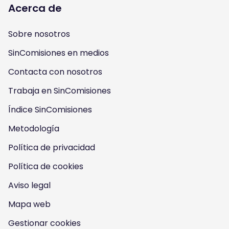
l
l
l
l
Acerca de
l
l
l
l
Sobre nosotros
o
o
o
o
SinComisiones en medios
w
w
w
w
Contacta con nosotros
u
u
u
u
Trabaja en SinComisiones
s
Índice SinComisiones
s
s
s
Metodología
o
o
o
o
Política de privacidad
n
n
n
n
Política de cookies
I
Y
F
T
Aviso legal
n
o
a
w
Mapa web
s
u
c
i
Gestionar cookies