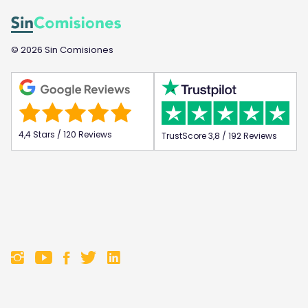
© 2026 Sin Comisiones
4,4 Stars / 120 Reviews
TrustScore 3,8 / 192 Reviews
F
F
F
F
o
o
o
o