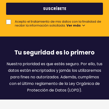
m
m
b
e
r
j
e
Acepto el tratamiento de mis datos con la finalidad de
o
recibir la información solicitada.
Ver más
r
e
m
a
Tu seguridad es lo primero
i
l
Nuestra prioridad es que estés seguro. Por ello, tus
:
datos están encriptados y jamás los utilizaremos
)
para fines no autorizados. Además, cumplimos
con el último reglamento de la Ley Orgánica de
Protección de Datos (LOPD).