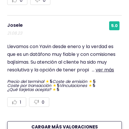
0
0
V
V
o
o
t
t
a
a
r
r
p
n
Josele
5.0
o
e
s
g
21.08.23
i
a
t
t
i
i
Llevamos con Yavin desde enero y la verdad es
v
v
a
a
que es un datáfono muy fiable y con comisiones
m
m
bajísimas. Su atención al cliente ha sido muy
e
e
n
n
resolutiva y la opción de tener propi
...
ver más
t
t
e
e
Precio del terminal
5
Coste de emisión
5
Coste por transacción
5
Vinculaciones
5
¿Qué tarjetas acepta?
5
1
0
V
V
o
o
t
t
a
a
r
r
p
n
CARGAR MÁS VALORACIONES