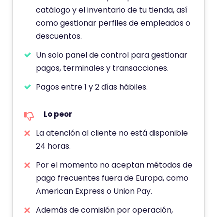
a
catálogo y el inventario de tu tienda, así
c
como gestionar perfiles de empleados o
i
descuentos.
ó
n
Un solo panel de control para gestionar
d
pagos, terminales y transacciones.
e
Pagos entre 1 y 2 días hábiles.
Lo peor
La atención al cliente no está disponible
24 horas.
Por el momento no aceptan métodos de
pago frecuentes fuera de Europa, como
American Express o Union Pay.
Además de comisión por operación,