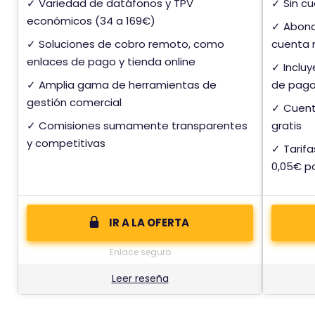
✓ Variedad de datáfonos y TPV
✓ Sin cu
económicos (34 a 169€)
✓ Abono
✓ Soluciones de cobro remoto, como
cuenta
enlaces de pago y tienda online
✓ Inclu
✓ Amplia gama de herramientas de
de pag
gestión comercial
✓ Cuent
✓ Comisiones sumamente transparentes
gratis
y competitivas
✓ Tarifa
0,05€ p
IR A LA OFERTA
Enlace seguro
Leer reseña