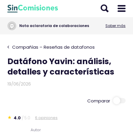
I
r
a
Nota aclaratoria de colaboraciones
Saber más
l
c
o
Compañías – Reseñas de datafonos
n
Datáfono Yavin: análisis,
t
e
detalles y características
n
i
19/06/2026
d
o
Comparar
4.0
5.0
6 opiniones
E
s
Autor