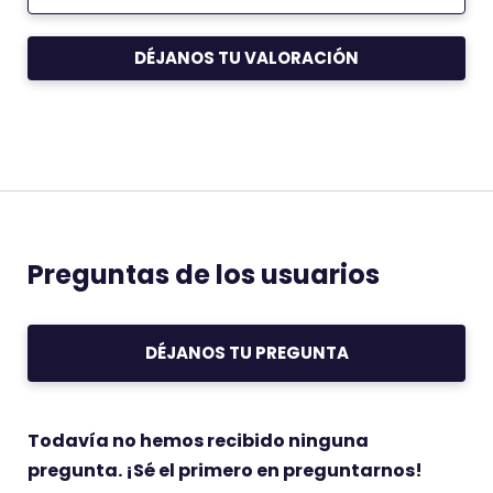
o
e
s
g
i
a
t
t
DÉJANOS TU VALORACIÓN
i
i
v
v
a
a
m
m
e
e
n
n
t
t
e
e
Preguntas de los usuarios
DÉJANOS TU PREGUNTA
Todavía no hemos recibido ninguna
pregunta. ¡Sé el primero en preguntarnos!