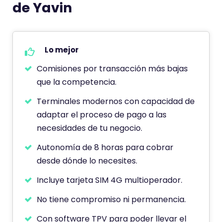
de Yavin
r
i
o
t
Lo mejor
i
Comisiones por transacción más bajas
e
que la competencia.
n
Terminales modernos con capacidad de
e
adaptar el proceso de pago a las
u
necesidades de tu negocio.
n
a
Autonomía de 8 horas para cobrar
p
desde dónde lo necesites.
u
Incluye tarjeta SIM 4G multioperador.
n
t
No tiene compromiso ni permanencia.
u
Con software TPV para poder llevar el