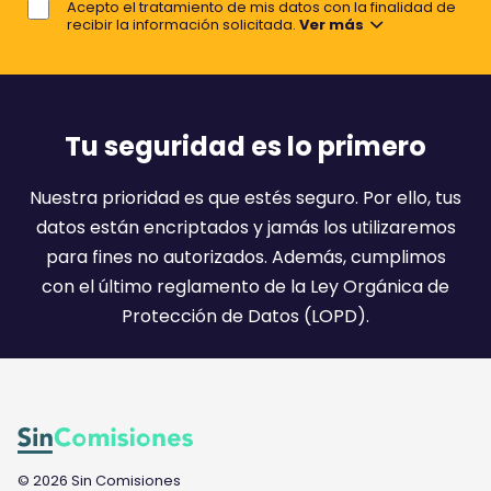
e
Acepto el tratamiento de mis datos con la finalidad de
o
recibir la información solicitada.
Ver más
r
e
m
a
Tu seguridad es lo primero
i
l
Nuestra prioridad es que estés seguro. Por ello, tus
:
datos están encriptados y jamás los utilizaremos
)
para fines no autorizados. Además, cumplimos
con el último reglamento de la Ley Orgánica de
Protección de Datos (LOPD).
© 2026 Sin Comisiones