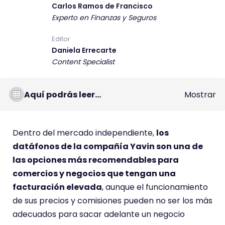
Carlos Ramos de Francisco
t
Experto en Finanzas y Seguros
e
c
Editor
o
Daniela Errecarte
m
Content Specialist
e
n
Aquí podrás leer...
Mostrar
t
a
r
Dentro del mercado independiente,
los
i
datáfonos de la compañía Yavin son una de
o
las opciones más recomendables para
t
comercios y negocios que tengan una
i
facturación elevada
, aunque el funcionamiento
e
de sus precios y comisiones pueden no ser los más
n
adecuados para sacar adelante un negocio
e