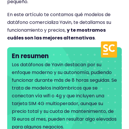
pequeño.
u
En este artículo te contamos qué modelos de
n
datáfono comercializa Yavin, te detallamos su
a
funcionamiento y precios,
y te mostramos
p
cuáles son las mejores alternativas
.
u
n
t
En resumen
u
Los datáfonos de Yavin destacan por su
a
enfoque moderno y su autonomía, pudiendo
c
funcionar durante más de 8 horas seguidas. Se
i
trata de modelos inalámbricos que se
ó
conectan vía wifi o 4g y que incluyen una
n
tarjeta SIM 4G multioperador, aunque su
d
precio total y su cuota de mantenimiento, de
e
19 euros al mes, pueden resultar algo elevados
para algunos negocios.