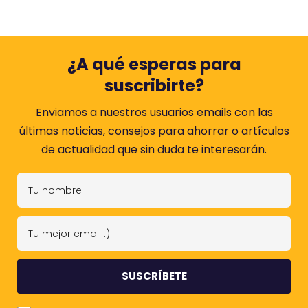
¿A qué esperas para
suscribirte?
Enviamos a nuestros usuarios emails con las
últimas noticias, consejos para ahorrar o artículos
de actualidad que sin duda te interesarán.
T
u
n
T
o
u
m
m
b
e
r
j