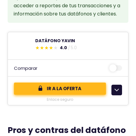
acceder a reportes de tus transacciones y a
información sobre tus datáfonos y clientes.
DATÁFONO YAVIN
4.0
5.0
E
s
t
Comparar
e
c
IR A LA OFERTA
o
Enlace seguro
m
e
n
t
Pros y contras del datáfono
a