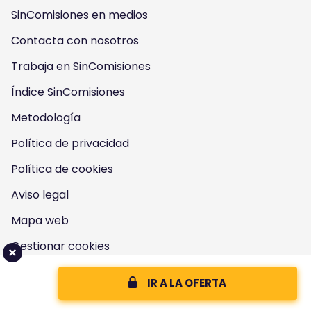
o
o
o
o
SinComisiones en medios
w
w
w
w
Contacta con nosotros
u
u
u
u
Trabaja en SinComisiones
s
Índice SinComisiones
s
s
s
Metodología
o
o
o
o
Política de privacidad
n
n
n
n
Política de cookies
I
Y
F
T
Aviso legal
n
o
a
w
Mapa web
s
u
c
i
Gestionar cookies
t
t
e
t
IR A LA OFERTA
a
u
b
t
Productos