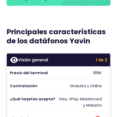
Principales características
de los datáfonos Yavin
Visión general
1 de 3
Precio del terminal
199€
A
Contratación
Gratuita y Online
C
¿Qué tarjetas acepta?
Visa, VPay, Mastercard
y Maestro
C