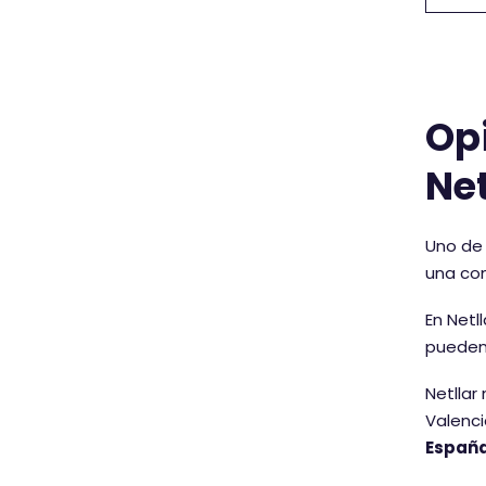
Opi
Net
Uno de 
una com
En Netl
pueden 
Netllar
Valenci
España