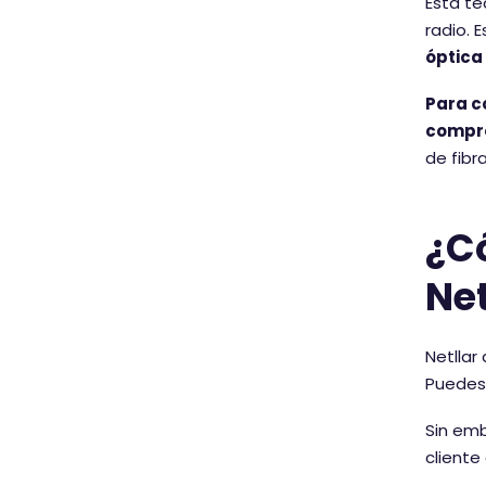
Esta te
radio. 
óptica
Para c
compro
de fibr
¿Có
Net
Netllar
Puedes
Sin em
cliente