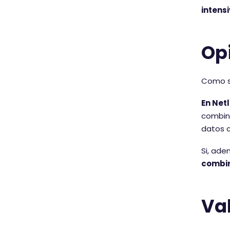
intens
Opi
Como s
En Net
combina
datos c
Si, ade
combi
Val