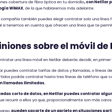
ienes cobertura de fibra óptica en tu domicilio
, con Netllar 
ogía WiMAX
, de la que hablaremos más adelante.
 compañía también puedes elegir contratar solo una línea fi
l si tenemos en cuenta que ofrecen una línea que te permiti
niones sobre el móvil de 
ntratar una línea móvil en Netllar deberás decidir, en primer 
lar puedes contratar tarifas de datos y llamadas, o líneas 
idos podrás contratar hasta tres líneas de teléfono que c
n llamadas ilimitadas.
quedas corto de datos, en Netllar puedes contratar algu
ue recurrir a ellos ya que, proporcionalmente son más caros 
bargo,
pueden sacarte de un aprieto en situaciones par