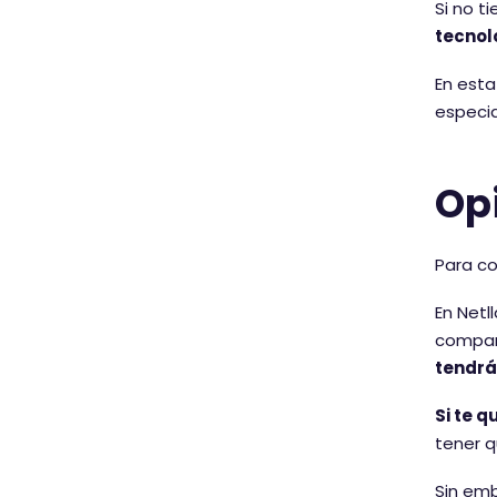
Si no t
tecnol
En esta
especia
Opi
Para co
En Netl
compart
tendrá
Si te 
tener q
Sin em