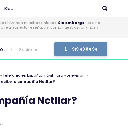
Blog
 utilizando nuestros enlaces.
Sin embargo
, esto no
realizar esta reseña, así como nuestros rankings y
919 49 84 94
.0
5.0
2 opiniones
Telefonía en España: móvil, fibra y televisión
>
recibe la compañía Netllar?
mpañía Netllar?
or