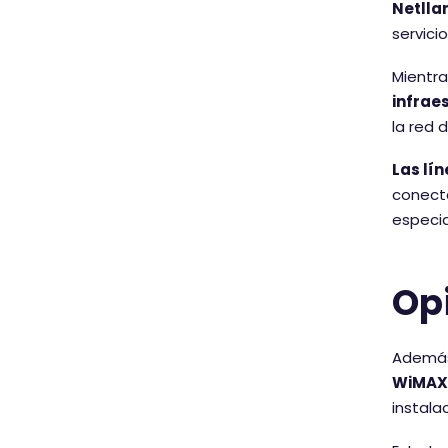
Netlla
servici
Mientr
infrae
la red 
Las lín
conecta
especia
Opi
Además 
WiMAX
instalac