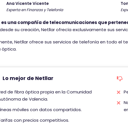
r
Ana Vicente Vicente
To
Experta en Finanzas y Telefonía
Expe
i
o
r es una compañía de telecomunicaciones que pertene
t
esde su creación, Netllar ofrecía exclusivamente sus servici
i
e
ente, Netllar ofrece sus servicios de telefonía en todo el t
n
a óptica.
e
u
n
a
Lo mejor de Netllar
p
u
Red de fibra óptica propia en la Comunidad
Pe
n
Autónoma de Valencia.
No
t
Líneas móviles con datos compartidos.
en
u
a
Tarifas con precios competitivos.
c