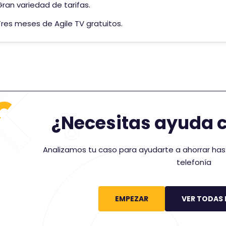
Gran variedad de tarifas.
i
ó
Tres meses de Agile TV gratuitos.
n
d
e
¿Necesitas ayuda co
Analizamos tu caso para ayudarte a ahorrar has
telefonía
EMPEZAR
VER TODAS 