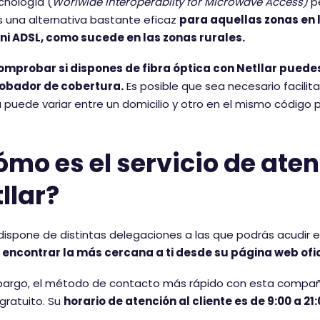
cnología (
Worlwide Interoperabilty for Microwave Access)
p
Es una alternativa bastante eficaz
para aquellas zonas en l
 ni ADSL, como sucede en las zonas rurales.
omprobar si dispones de fibra óptica con Netllar puedes
bador de cobertura.
Es posible que sea necesario facilita
a puede variar entre un domicilio y otro en el mismo código p
mo es el servicio de aten
llar?
 dispone de distintas delegaciones a las que podrás acudir 
encontrar la más cercana a ti desde su página web ofic
bargo, el método de contacto más rápido con esta compañí
 gratuito. Su
horario de atención al cliente es de 9:00 a 21: