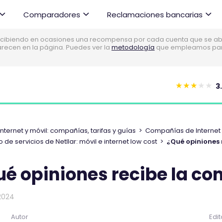
Comparadores
Reclamaciones bancarias
cibiendo en ocasiones una recompensa por cada cuenta que se abre
parecen en la página. Puedes ver la
metodología
que empleamos para 
3
E
s
t
e
Internet y móvil: compañías, tarifas y guías
>
Compañías de Internet y 
c
 de servicios de Netllar: móvil e internet low cost
>
¿Qué opiniones 
o
m
é opiniones recibe la co
e
n
2024
t
a
Autor
Edit