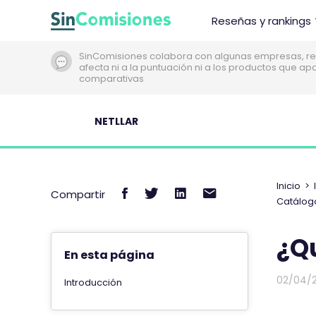
I
Reseñas y rankings
r
a
SinComisiones colabora con algunas empresas, re
l
afecta ni a la puntuación ni a los productos que a
c
comparativas
o
n
NETLLAR
t
e
n
i
Inicio
>
C
C
C
C
Compartir
d
Catálogo
o
o
o
o
o
m
m
m
m
¿Qu
p
p
p
p
En esta página
a
a
a
a
02/04/
r
r
r
r
Introducción
t
t
t
t