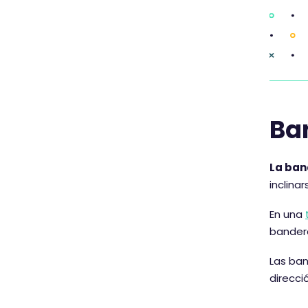
Ba
La ban
inclina
En una
bandera
Las ba
direcci