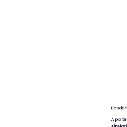
Bander
A parti
simétri