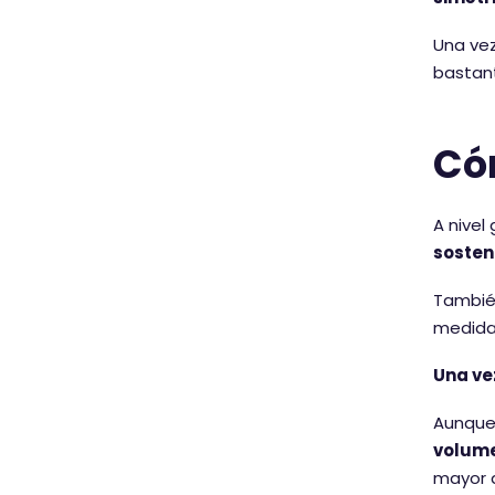
Una vez
bastant
Có
A nivel
sosten
También
medida 
Una ve
Aunque 
volume
mayor d