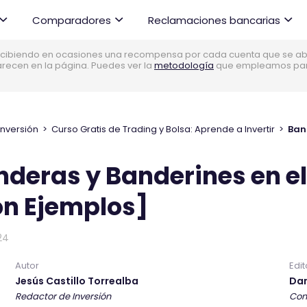
Comparadores
Reclamaciones bancarias
cibiendo en ocasiones una recompensa por cada cuenta que se abre
parecen en la página. Puedes ver la
metodología
que empleamos para 
Inversión
>
Curso Gratis de Trading y Bolsa: Aprende a Invertir
>
deras y Banderines en el
on Ejemplos]
24
Autor
Edit
Jesús Castillo Torrealba
Dan
Redactor de Inversión
Con