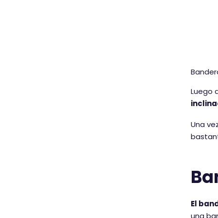
Bander
Luego d
inclina
Una vez
bastant
Ba
El ban
una ba