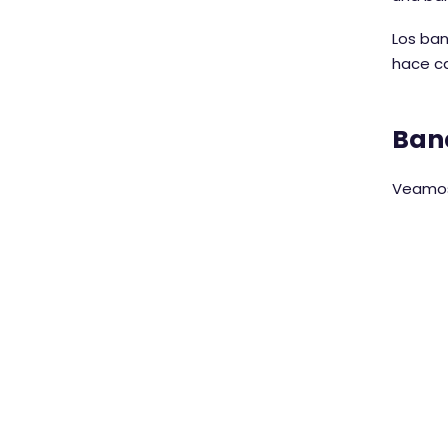
Los ba
hace ca
Ban
Veamos