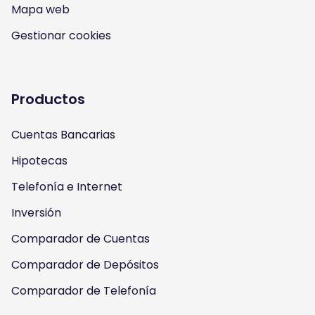
n
o
a
w
Mapa web
s
u
c
i
Gestionar cookies
t
t
e
t
a
u
b
t
Productos
g
b
o
e
Cuentas Bancarias
r
e
o
r
Hipotecas
a
k
Telefonía e Internet
m
Inversión
Comparador de Cuentas
Comparador de Depósitos
Comparador de Telefonía