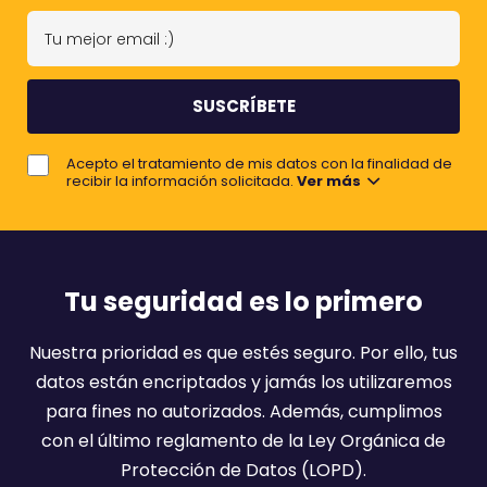
n
T
o
u
m
m
b
e
r
j
e
Acepto el tratamiento de mis datos con la finalidad de
o
recibir la información solicitada.
Ver más
r
e
m
a
Tu seguridad es lo primero
i
l
Nuestra prioridad es que estés seguro. Por ello, tus
:
datos están encriptados y jamás los utilizaremos
)
para fines no autorizados. Además, cumplimos
con el último reglamento de la Ley Orgánica de
Protección de Datos (LOPD).