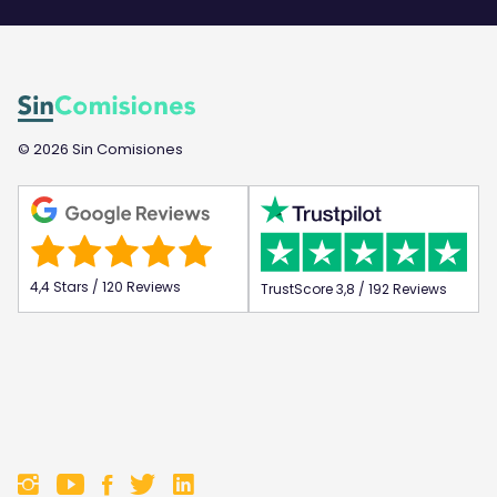
© 2026 Sin Comisiones
4,4 Stars / 120 Reviews
TrustScore 3,8 / 192 Reviews
F
F
F
F