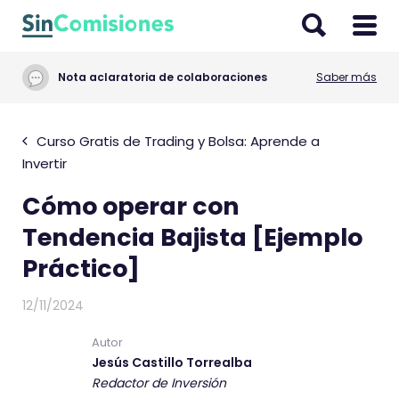
I
r
a
Nota aclaratoria de colaboraciones
Saber más
l
c
o
Curso Gratis de Trading y Bolsa: Aprende a
n
Invertir
t
Cómo operar con
e
n
Tendencia Bajista [Ejemplo
i
Práctico]
d
o
12/11/2024
Autor
Jesús Castillo Torrealba
Redactor de Inversión