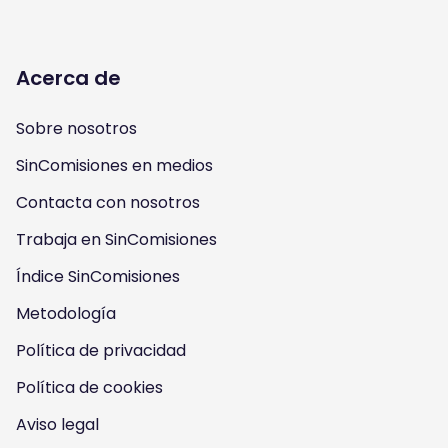
o
o
o
o
l
l
l
l
Acerca de
l
l
l
l
Sobre nosotros
o
o
o
o
SinComisiones en medios
w
w
w
w
Contacta con nosotros
u
u
u
u
Trabaja en SinComisiones
s
Índice SinComisiones
s
s
s
Metodología
o
o
o
o
Política de privacidad
n
n
n
n
Política de cookies
I
Y
F
T
Aviso legal