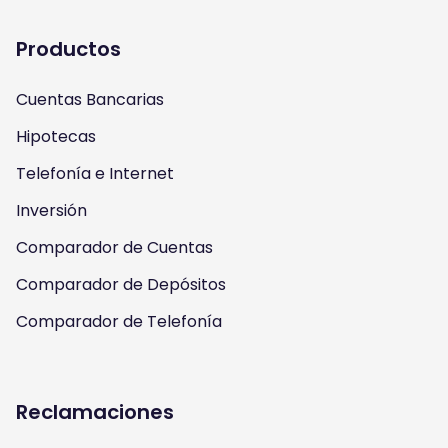
a
u
b
t
Productos
g
b
o
e
Cuentas Bancarias
r
e
o
r
Hipotecas
a
k
Telefonía e Internet
m
Inversión
Comparador de Cuentas
Comparador de Depósitos
Comparador de Telefonía
Reclamaciones