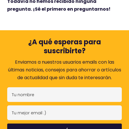
Todavía no hemos recibido ninguna
pregunta. ¡Sé el primero en preguntarnos!
¿A qué esperas para
suscribirte?
Enviamos a nuestros usuarios emails con las
últimas noticias, consejos para ahorrar o artículos
de actualidad que sin duda te interesarán.
T
u
n
T
o
u
m
m