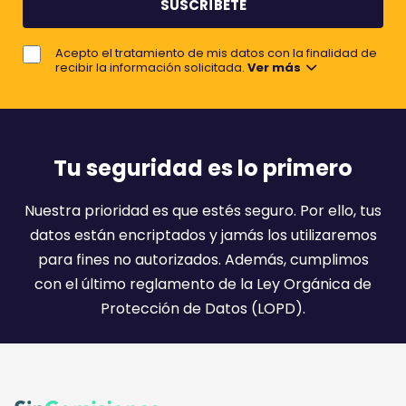
b
e
r
j
e
Acepto el tratamiento de mis datos con la finalidad de
o
recibir la información solicitada.
Ver más
r
e
m
a
Tu seguridad es lo primero
i
l
Nuestra prioridad es que estés seguro. Por ello, tus
:
datos están encriptados y jamás los utilizaremos
)
para fines no autorizados. Además, cumplimos
con el último reglamento de la Ley Orgánica de
Protección de Datos (LOPD).