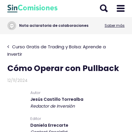
I
r
a
Nota aclaratoria de colaboraciones
Saber más
l
c
o
Curso Gratis de Trading y Bolsa: Aprende a
n
Invertir
t
Cómo Operar con Pullback
e
n
12/11/2024
i
d
Autor
o
Jesús Castillo Torrealba
Redactor de Inversión
Editor
Daniela Errecarte