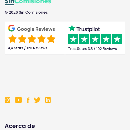
© 2026 Sin Comisiones
4,4 Stars / 120 Reviews
TrustScore 3,8 / 192 Reviews
F
F
F
F
o
o
o
o
l
l
l
l
Acerca de