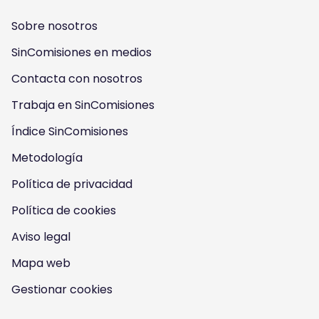
l
l
l
l
Sobre nosotros
o
o
o
o
SinComisiones en medios
w
w
w
w
Contacta con nosotros
u
u
u
u
Trabaja en SinComisiones
s
Índice SinComisiones
s
s
s
Metodología
o
o
o
o
Política de privacidad
n
n
n
n
Política de cookies
I
Y
F
T
Aviso legal
n
o
a
w
Mapa web
s
u
c
i
Gestionar cookies
t
t
e
t