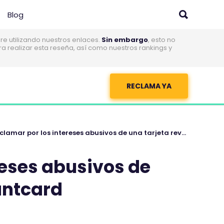
Blog
 utilizando nuestros enlaces.
Sin embargo
, esto no
realizar esta reseña, así como nuestros rankings y
RECLAMA YA
Cómo reclamar por los intereses abusivos de una tarjeta revolving de Avantcard
reses abusivos de
antcard