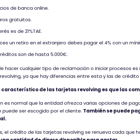
icios de banca online.
ros gratuitos.
terés es de 21%TAE.
aces un retiro en el extranjero debes pagar el 4% con un mín
créditos son de hasta 5.000€.
e hacer cualquier tipo de reclamación o iniciar procesos 
 revolving, ya que hay diferencias entre esta y las de crédito
 característico de las tarjetas revolving es que las co
 es normal que la entidad ofrezca varias opciones de pago, 
 puede ser escogido por el cliente.
También se puede pag
al.
 el crédito de las tarjetas revolving se renueva cada que
 una cantidad de dinero disponible para gastar.