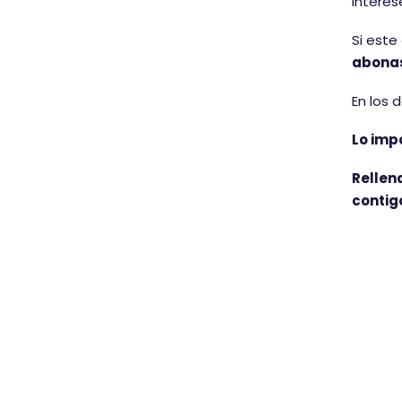
interes
Si este
abonas
En los 
Lo imp
Rellen
contig