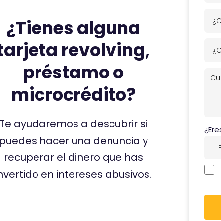
ó
¿
¿Tienes alguna
m
C
o
u
tarjeta revolving,
¿
t
á
C
e
l
préstamo o
u
l
C
e
á
l
u
microcrédito?
s
l
a
é
t
e
m
n
u
s
a
Te ayudaremos a descubrir si
t
e
¿Ere
t
s
a
m
puedes hacer una denuncia y
u
?
n
a
t
recuperar el dinero que has
o
i
e
nvertido en intereses abusivos.
s
l
l
t
?
é
u
f
s
o