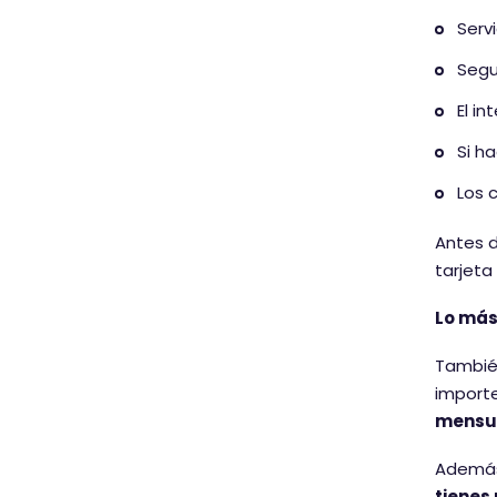
Serv
Segu
El in
Si h
Los 
Antes d
tarjeta
Lo más
También
importe
mensu
Además,
tienes