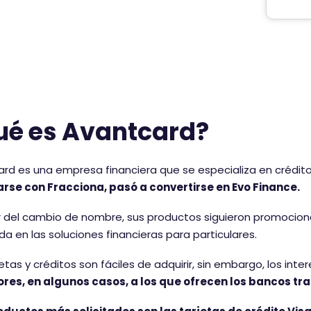
i
n
t
o
u
?
a
c
i
ó
ué es Avantcard?
n
rd es una empresa financiera que se especializa en créditos,
arse con Fracciona, pasó a convertirse en Evo Finance.
 del cambio de nombre, sus productos siguieron promocion
a en las soluciones financieras para particulares.
jetas y créditos son fáciles de adquirir, sin embargo, los inte
ores, en algunos casos, a los que ofrecen los bancos tra