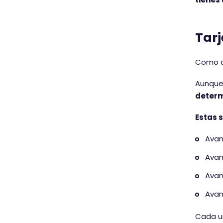
Tarj
Como di
Aunque
determ
Estas 
Avan
Avan
Avan
Avan
Cada un