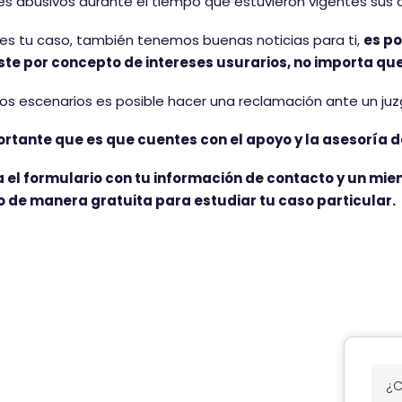
es abusivos durante el tiempo que estuvieron vigentes sus 
 es tu caso, también tenemos buenas noticias para ti,
es po
te por concepto de intereses usurarios, no importa qu
dos escenarios es posible hacer una reclamación ante un juzg
ortante que es que cuentes con el apoyo y la asesoría de
a el formulario con tu información de contacto y un m
o de manera gratuita para estudiar tu caso particular.
¿
C