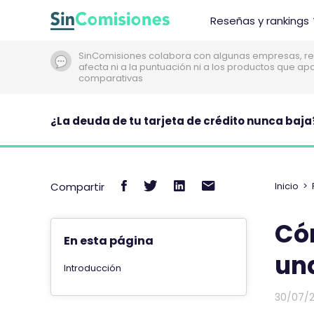
I
Reseñas y rankings
r
a
SinComisiones colabora con algunas empresas, re
l
afecta ni a la puntuación ni a los productos que a
c
comparativas
o
n
¿La deuda de tu tarjeta de crédito nunca baja
t
e
n
C
C
C
C
i
Compartir
Inicio
>
d
o
o
o
o
o
m
m
m
m
Có
p
p
p
p
En esta página
a
a
a
a
una
Introducción
r
r
r
r
t
t
t
t
30/07/
i
i
i
i