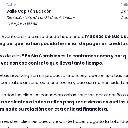
Autor
Edit
Valle Capitán Bascón
Dan
Dirección Letrada en SinComisiones -
Con
Colegiada 15684
 Avantcard no existe desde hace años,
muchos de sus usu
ing porque no han podido terminar de pagar un crédito o
no de ellos
? En Sin Comisiones te contamos cómo y por 
 vez con ese contrato que lleva tanto tiempo.
ecesario aceptar las cookies para ver este contenido
jetas revolving son un producto financiero que se hizo basta
 contratos anteriores a esa fecha y que aún no han sido te
 todos los clientes conservan estas tarjetas por el cariño o 
a se sienten atados a ellas porque se vieron envueltos 
rminado su relación con esa entidad financiera.
 existen clientes que, a pesar de haber pagado la totalidad