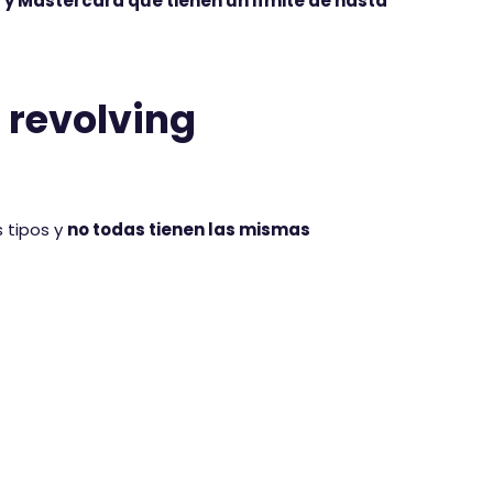
a y Mastercard que tienen un límite de hasta
a revolving
s tipos y
no todas tienen las mismas