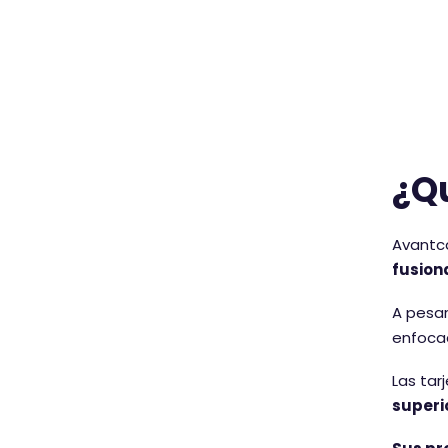
¿Q
Avantca
fusion
A pesar
enfocad
Las tar
superi