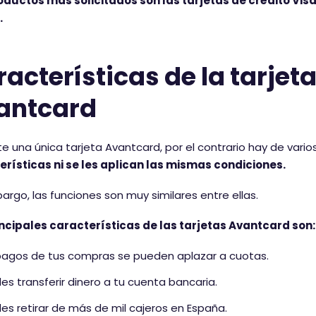
oductos más solicitados son las tarjetas de crédito Vis
.
acterísticas de la tarjet
antcard
te una única tarjeta Avantcard, por el contrario hay de vario
erísticas ni se les aplican las mismas condiciones.
argo, las funciones son muy similares entre ellas.
incipales características de las tarjetas Avantcard son:
pagos de tus compras se pueden aplazar a cuotas.
es transferir dinero a tu cuenta bancaria.
es retirar de más de mil cajeros en España.