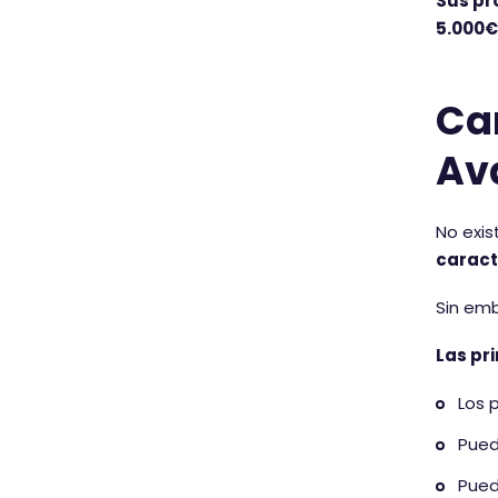
Sus pr
5.000€
Car
Av
No exis
caract
Sin emb
Las pr
Los 
Pued
Pued