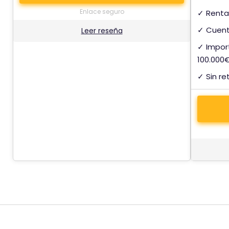
Enlace seguro
✓ Renta
✓ Cuent
Leer reseña
✓ Impor
100.000
✓ Sin r