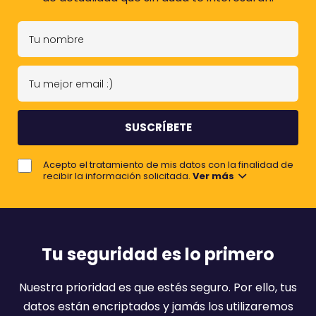
T
u
n
T
o
u
m
m
b
e
r
j
e
Acepto el tratamiento de mis datos con la finalidad de
o
recibir la información solicitada.
Ver más
r
e
m
a
Tu seguridad es lo primero
i
l
Nuestra prioridad es que estés seguro. Por ello, tus
:
datos están encriptados y jamás los utilizaremos