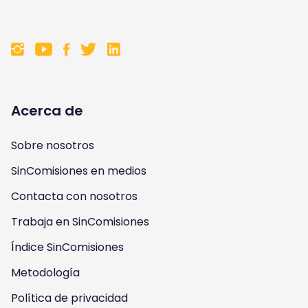
F
F
F
F
o
o
o
o
l
l
l
l
Acerca de
l
l
l
l
Sobre nosotros
o
o
o
o
SinComisiones en medios
w
w
w
w
Contacta con nosotros
u
u
u
u
Trabaja en SinComisiones
s
Índice SinComisiones
s
s
s
Metodología
o
o
o
o
Política de privacidad