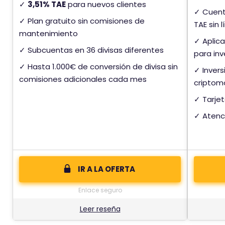
✓
3,51% TAE
para nuevos clientes
✓ Cuent
✓ Plan gratuito sin comisiones de
TAE sin 
mantenimiento
✓ Aplicac
✓ Subcuentas en 36 divisas diferentes
para inv
✓ Hasta 1.000€ de conversión de divisa sin
✓ Invers
comisiones adicionales cada mes
criptom
✓ Tarjet
✓ Atenci
IR A LA OFERTA
Enlace seguro
Leer reseña