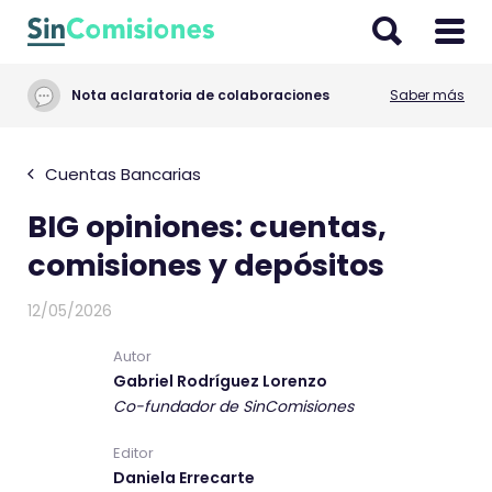
I
r
a
Nota aclaratoria de colaboraciones
Saber más
l
c
o
Cuentas Bancarias
n
BIG opiniones: cuentas,
t
e
comisiones y depósitos
n
i
12/05/2026
d
Autor
o
Gabriel Rodríguez Lorenzo
Co-fundador de SinComisiones
Editor
Daniela Errecarte