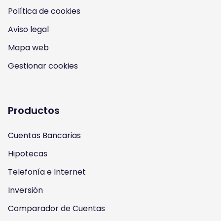
n
n
n
n
Política de cookies
I
Y
F
T
Aviso legal
n
o
a
w
Mapa web
s
u
c
i
Gestionar cookies
t
t
e
t
a
u
b
t
Productos
g
b
o
e
Cuentas Bancarias
r
e
o
r
Hipotecas
a
k
Telefonía e Internet
m
Inversión
Comparador de Cuentas