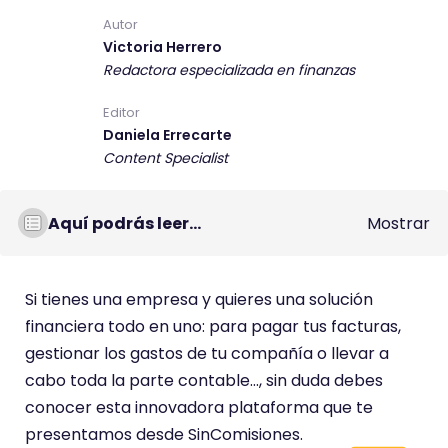
s
Autor
Victoria Herrero
t
Redactora especializada en finanzas
e
c
Editor
o
Daniela Errecarte
m
Content Specialist
e
n
Aquí podrás leer...
Mostrar
t
a
r
Si tienes una empresa y quieres una solución
i
financiera todo en uno: para pagar tus facturas,
o
gestionar los gastos de tu compañía o llevar a
t
cabo toda la parte contable…, sin duda debes
i
conocer esta innovadora plataforma que te
e
presentamos desde SinComisiones.