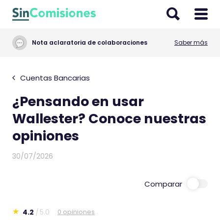
I
r
a
Nota aclaratoria de colaboraciones
Saber más
l
c
o
Cuentas Bancarias
n
¿Pensando en usar
t
e
Wallester? Conoce nuestras
n
opiniones
i
d
30/07/2026
o
Comparar
4.2
5.0
0 opiniones
E