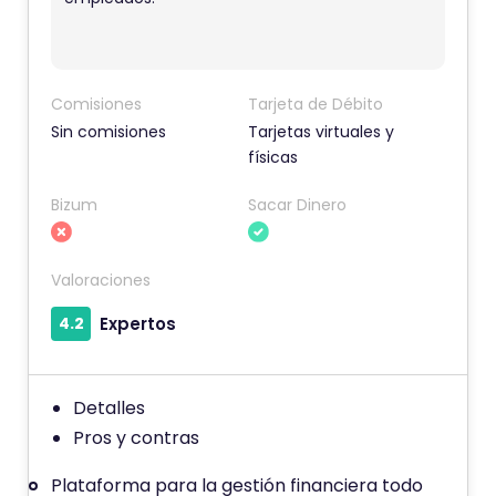
t
a
r
i
Comisiones
Tarjeta de Débito
o
Sin comisiones
Tarjetas virtuales y
físicas
t
i
Bizum
Sacar Dinero
e
n
e
Valoraciones
u
4.2
Expertos
n
a
p
Detalles
u
Pros y contras
n
Plataforma para la gestión financiera todo
t