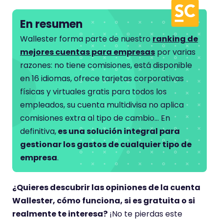
n
e
En resumen
u
Wallester forma parte de nuestro
ranking de
n
mejores cuentas para empresas
por varias
a
razones: no tiene comisiones, está disponible
p
en 16 idiomas, ofrece tarjetas corporativas
u
físicas y virtuales gratis para todos los
n
empleados, su cuenta multidivisa no aplica
t
comisiones extra al tipo de cambio… En
u
definitiva,
es una solución integral para
a
gestionar los gastos de cualquier tipo de
c
empresa
.
i
ó
¿Quieres descubrir las opiniones de la cuenta
n
Wallester, cómo funciona, si es gratuita o si
d
realmente te interesa?
¡No te pierdas este
e