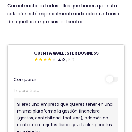
Características todas ellas que hacen que esta
solución esté especialmente indicada en el caso
de aquellas empresas del sector.
CUENTA WALLESTER BUSINESS
4.2
5.0
E
s
t
Comparar
e
Es para ti si...
c
o
Si eres una empresa que quieres tener en una
m
misma plataforma la gestión financiera
(gastos, contabilidad, facturas), además de
e
contar con tarjetas físicas y virtuales para tus
n
empleados.