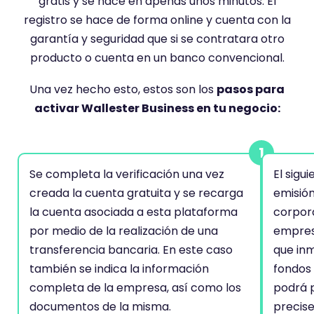
gratis y se hace en apenas unos minutos. El
registro se hace de forma online y cuenta con la
garantía y seguridad que si se contratara otro
producto o cuenta en un banco convencional.
Una vez hecho esto, estos son los
pasos para
activar Wallester Business en tu negocio:
Se completa la verificación una vez
El sigu
creada la cuenta gratuita y se recarga
emisión
la cuenta asociada a esta plataforma
corpora
por medio de la realización de una
empresa
transferencia bancaria. En este caso
que in
también se indica la información
fondos 
completa de la empresa, así como los
podrá p
documentos de la misma.
precise