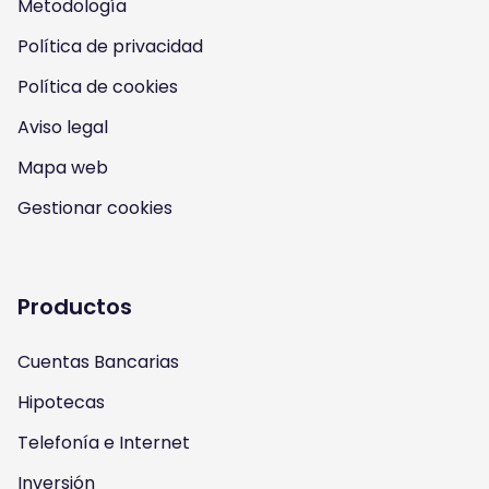
Metodología
o
o
o
o
Política de privacidad
n
n
n
n
Política de cookies
I
Y
F
T
Aviso legal
n
o
a
w
Mapa web
s
u
c
i
Gestionar cookies
t
t
e
t
a
u
b
t
Productos
g
b
o
e
Cuentas Bancarias
r
e
o
r
Hipotecas
a
k
Telefonía e Internet
m
Inversión