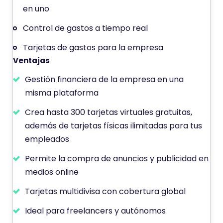
en uno
u
a
Control de gastos a tiempo real
c
Tarjetas de gastos para la empresa
i
Ventajas
ó
n
Gestión financiera de la empresa en una
d
misma plataforma
e
Crea hasta 300 tarjetas virtuales gratuitas,
además de tarjetas físicas ilimitadas para tus
empleados
Permite la compra de anuncios y publicidad en
medios online
Tarjetas multidivisa con cobertura global
Ideal para freelancers y autónomos