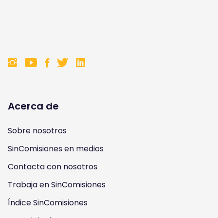
F
F
F
F
o
o
o
o
l
l
l
l
Acerca de
l
l
l
l
Sobre nosotros
o
o
o
o
SinComisiones en medios
w
w
w
w
Contacta con nosotros
u
u
u
u
Trabaja en SinComisiones
s
Índice SinComisiones
s
s
s