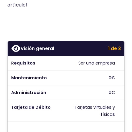
artículo!
Visión general
1 de 3
Requisitos
Ser una empresa
T
Mantenimiento
0€
B
Administración
0€
I
Tarjeta de Débito
Tarjetas virtuales y
físicas
C