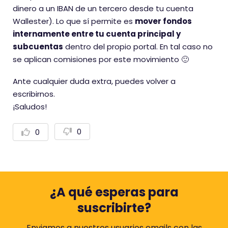
dinero a un IBAN de un tercero desde tu cuenta
Wallester). Lo que sí permite es
mover fondos
internamente entre tu cuenta principal y
subcuentas
dentro del propio portal. En tal caso no
se aplican comisiones por este movimiento 🙂
Ante cualquier duda extra, puedes volver a
escribirnos.
¡Saludos!
0
0
V
V
o
o
t
t
a
a
r
r
n
p
e
o
g
s
¿A qué esperas para
a
i
t
t
suscribirte?
i
i
v
v
a
a
Enviamos a nuestros usuarios emails con las