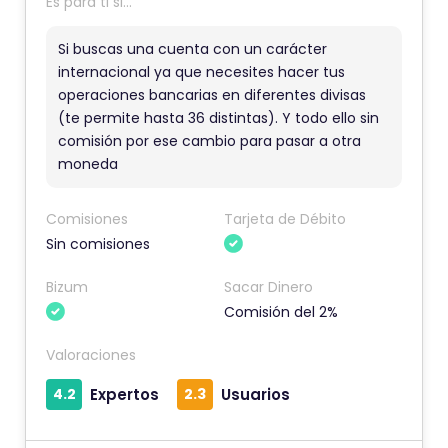
Es para ti si...
c
o
Si buscas una cuenta con un carácter
m
internacional ya que necesites hacer tus
operaciones bancarias en diferentes divisas
e
(te permite hasta 36 distintas). Y todo ello sin
n
comisión por ese cambio para pasar a otra
t
moneda
a
r
Comisiones
Tarjeta de Débito
i
Sin comisiones
o
t
Bizum
Sacar Dinero
Comisión del 2%
i
e
Valoraciones
n
4.2
Expertos
2.3
Usuarios
e
u