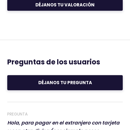
t
t
DÉJANOS TU VALORACIÓN
i
i
v
v
a
a
m
m
e
e
n
n
t
t
e
e
Preguntas de los usuarios
DÉJANOS TU PREGUNTA
PREGUNTA
Hola, para pagar en el extranjero con tarjeta