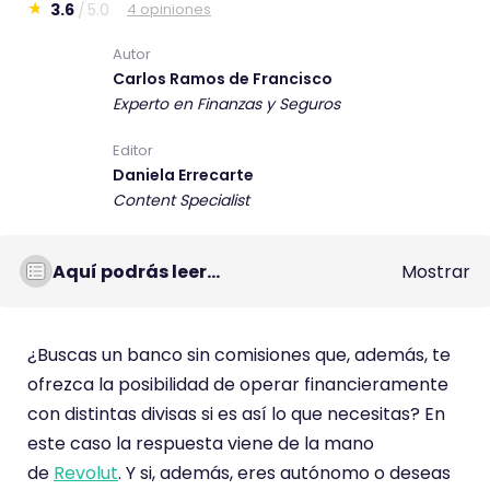
3.6
5.0
4 opiniones
E
s
Autor
Carlos Ramos de Francisco
t
Experto en Finanzas y Seguros
e
c
Editor
o
Daniela Errecarte
m
Content Specialist
e
n
Aquí podrás leer...
Mostrar
t
a
r
¿Buscas un banco sin comisiones que, además, te
i
ofrezca la posibilidad de operar financieramente
o
con distintas divisas si es así lo que necesitas? En
t
este caso la respuesta viene de la mano
i
de
Revolut
. Y si, además, eres autónomo o deseas