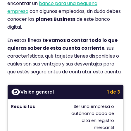
e
encontrar un
banco para una pequeña
n
empresa
con algunos empleados, sin duda debes
e
conocer los
planes Business
de este banco
u
digital.
n
En estas líneas
te vamos a contar todo lo que
a
quieras saber de esta cuenta corriente
, sus
p
características, qué tarjetas tienes disponibles o
u
cuáles son sus ventajas y sus desventajas para
n
que estés seguro antes de contratar esta cuenta.
t
u
a
Visión general
1 de 3
c
i
Requisitos
Ser una empresa o
T
ó
autónomo dado de
n
alta en registro
B
d
mercantil