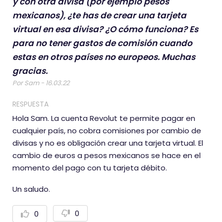
y con otra divisa (por ejemplo pesos
mexicanos), ¿te has de crear una tarjeta
virtual en esa divisa? ¿O cómo funciona? Es
para no tener gastos de comisión cuando
estas en otros países no europeos. Muchas
gracias.
Por Sam - 16.03.22
RESPUESTA
Hola Sam. La cuenta Revolut te permite pagar en
cualquier país, no cobra comisiones por cambio de
divisas y no es obligación crear una tarjeta virtual. El
cambio de euros a pesos mexicanos se hace en el
momento del pago con tu tarjeta débito.
Un saludo.
0
0
V
V