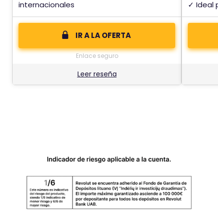
internacionales
✓ Ideal
IR A LA OFERTA
Enlace seguro
Leer reseña