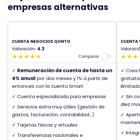
empresas alternativas
CUENTA NEGOCIOS QONTO
CUENTA 
Valoración:
4.3
Valoraci
Comparar
✓
Remuneración de cuenta de hasta un
✓ Crea h
4% anual
por dos meses y 1% a partir de
gratuita
entonces con la cuenta Smart
ilimita
✓ Cuenta especializada para empresas
✓ Sin co
diez mo
✓ Servicios extra muy útiles (gestión de
gastos, facturación, contabilidad...)
✓ Apert
mantenim
✓ Tarjetas físicas y virtuales
✓ Integ
✓ Transferencias nacionales e