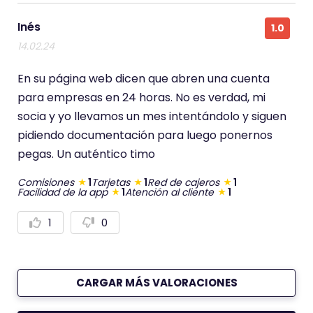
a
a
r
r
p
n
Inés
1.0
o
e
s
g
14.02.24
i
a
t
t
i
i
En su página web dicen que abren una cuenta
v
v
a
a
para empresas en 24 horas. No es verdad, mi
m
m
socia y yo llevamos un mes intentándolo y siguen
e
e
n
n
pidiendo documentación para luego ponernos
t
t
e
e
pegas. Un auténtico timo
Comisiones
1
Tarjetas
1
Red de cajeros
1
Facilidad de la app
1
Atención al cliente
1
1
0
V
V
o
o
t
t
a
a
r
r
p
n
CARGAR MÁS VALORACIONES
o
e
s
g
i
a