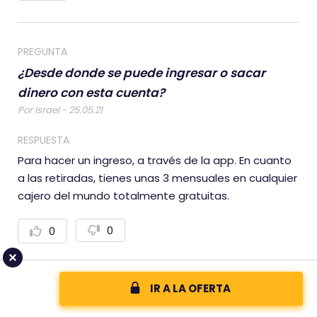
o
o
t
t
a
a
r
r
n
p
PREGUNTA
e
o
g
s
¿Desde donde se puede ingresar o sacar
a
i
t
t
dinero con esta cuenta?
i
i
v
v
Por Israel - 25.05.21
a
a
m
m
RESPUESTA
e
e
n
n
Para hacer un ingreso, a través de la app. En cuanto
t
t
e
e
a las retiradas, tienes unas 3 mensuales en cualquier
cajero del mundo totalmente gratuitas.
0
0
V
V
o
o
t
t
a
a
r
r
n
p
IR A LA OFERTA
e
o
g
s
¿A qué esperas para