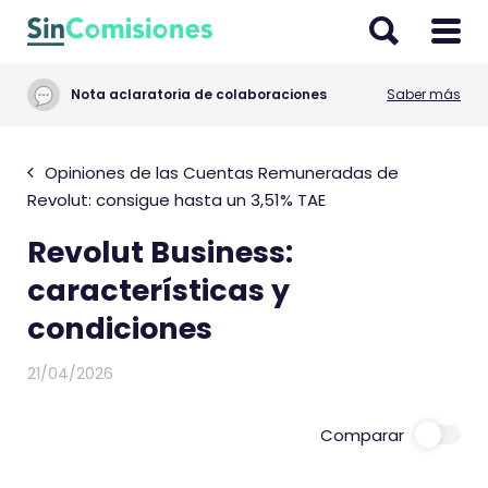
I
r
a
Nota aclaratoria de colaboraciones
Saber más
l
c
o
Opiniones de las Cuentas Remuneradas de
n
Revolut: consigue hasta un 3,51% TAE
t
Revolut Business:
e
n
características y
i
condiciones
d
o
21/04/2026
Comparar