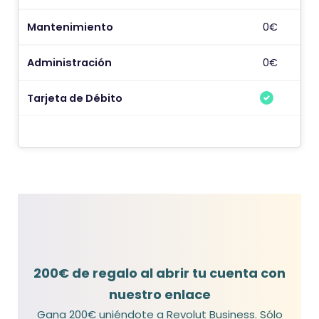
e
I
Mantenimiento
0€
C
Administración
0€
Tarjeta de Débito
200€ de regalo al abrir tu cuenta con
nuestro enlace
Gana 200€ uniéndote a Revolut Business. Sólo