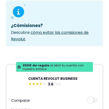
¿Cómisiones?
Descubre
cómo evitar las comisiones de
Revolut
.
200€ de regalo
al abrir tu cuenta con
nuestro enlace
CUENTA REVOLUT BUSINESS
3.6
5.0
E
s
t
Comparar
e