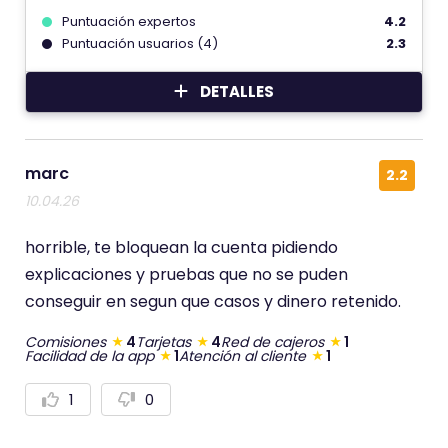
Puntuación expertos
4.2
Puntuación usuarios (4)
2.3
DETALLES
marc
2.2
10.04.26
horrible, te bloquean la cuenta pidiendo
explicaciones y pruebas que no se puden
conseguir en segun que casos y dinero retenido.
Comisiones
4
Tarjetas
4
Red de cajeros
1
Facilidad de la app
1
Atención al cliente
1
1
0
V
V
o
o
t
t