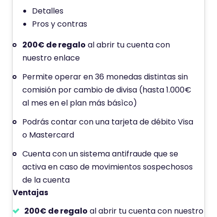
n
Detalles
a
Pros y contras
p
u
200€ de regalo
al abrir tu cuenta con
n
nuestro enlace
t
Permite operar en 36 monedas distintas sin
u
comisión por cambio de divisa (hasta 1.000€
a
al mes en el plan más básìco)
c
i
Podrás contar con una tarjeta de débito Visa
ó
o Mastercard
n
Cuenta con un sistema antifraude que se
d
activa en caso de movimientos sospechosos
e
de la cuenta
Ventajas
200€ de regalo
al abrir tu cuenta con nuestro