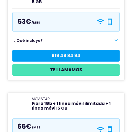
5 GB
53€
/MES
¿Qué incluye?
919 49 84 94
TE LLAMAMOS
MOVISTAR
Fibra 1Gb + 1 línea móvil ilimitada + 1
línea móvil 5 GB
65€
/MES