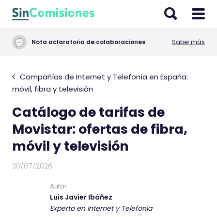
I
r
a
Nota aclaratoria de colaboraciones
Saber más
l
c
o
Compañías de Internet y Telefonía en España:
n
móvil, fibra y televisión
t
Catálogo de tarifas de
e
n
Movistar: ofertas de fibra,
i
móvil y televisión
d
o
30/07/2026
Autor
Luis Javier Ibáñez
Experto en Internet y Telefonía