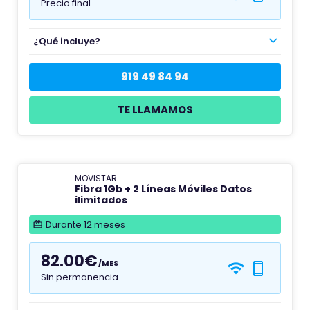
Precio final
¿Qué incluye?
919 49 84 94
TE LLAMAMOS
MOVISTAR
Fibra 1Gb + 2 Líneas Móviles Datos
ilimitados
Durante 12 meses
82.00€
/MES
Sin permanencia