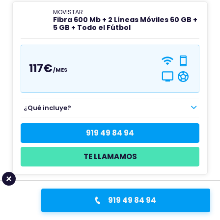
MOVISTAR
Fibra 600 Mb + 2 Líneas Móviles 60 GB +
5 GB + Todo el Fútbol
117€
/MES
¿Qué incluye?
919 49 84 94
TE LLAMAMOS
919 49 84 94
MOVISTAR
Fibra 1Gb + 1 línea móvil ilimitada + 1