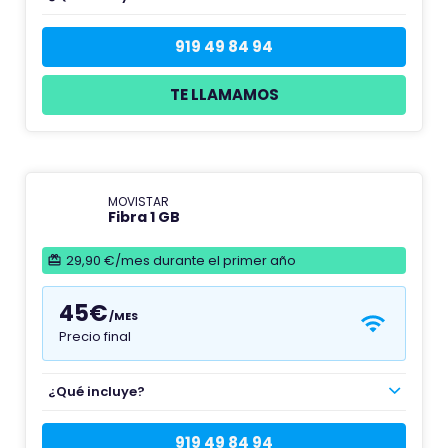
919 49 84 94
TE LLAMAMOS
MOVISTAR
Fibra 1 GB
29,90 €/mes durante el primer año
45€
/MES
Precio final
¿Qué incluye?
919 49 84 94