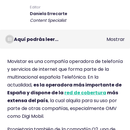
L
Editor
u
Daniela Errecarte
i
Content Specialist
s
J
Aquí podrás leer...
Mostrar
a
v
i
Movistar es una compañía operadora de telefonía
e
y servicios de internet que forma parte de la
r
multinacional española Telefónica. En la
I
actualidad,
es la operadora más importante de
b
España y dispone de la
red de cobertura
más
a
extensa del país
, la cual alquila para su uso por
ñ
parte de otras compañías, especialmente OMV
e
como Digi Mobil.
z
Propietaria también de la compañía O2, una de