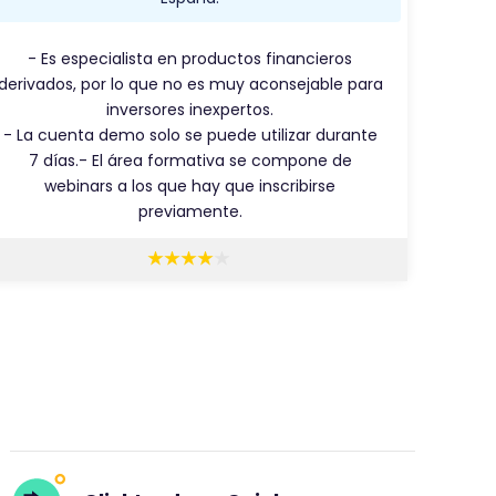
- Es especialista en productos financieros
derivados, por lo que no es muy aconsejable para
inversores inexpertos.
- La cuenta demo solo se puede utilizar durante
7 días.
- El área formativa se compone de
webinars a los que hay que inscribirse
previamente.
E
s
t
e
c
o
m
e
n