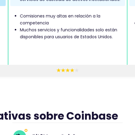
Comisiones muy altas en relación a la
competencia
Muchos servicios y funcionalidades solo están
disponibles para usuarios de Estados Unidos.
E
s
t
e
c
o
tivas sobre Coinbase
m
e
n