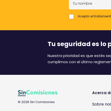
T
u
n
Acepto el tratamient
o
m
b
r
Tu seguridad es lo 
e
Nuestra prioridad es que estés seg
cumplimos con el último reglamen
Acerca d
© 2026 Sin Comisiones
Sobre no