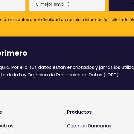
T
u
m
o de mis datos con la finalidad de recibir la información solicitada.
V
e
j
o
r
primero
e
m
uro. Por ello, tus datos están encriptados y jamás los util
a
to de la Ley Orgánica de Protección de Datos (LOPD).
i
l
:
)
e
Productos
sotros
Cuentas Bancarias