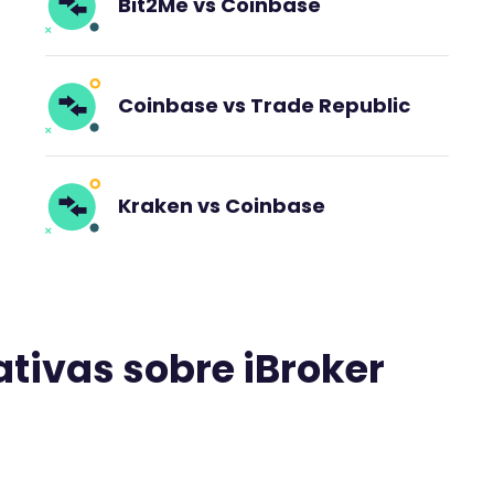
Bit2Me vs Coinbase
t
a
r
i
Coinbase vs Trade Republic
o
t
i
e
Kraken vs Coinbase
n
e
u
n
a
p
ivas sobre iBroker
u
n
t
u
a
c