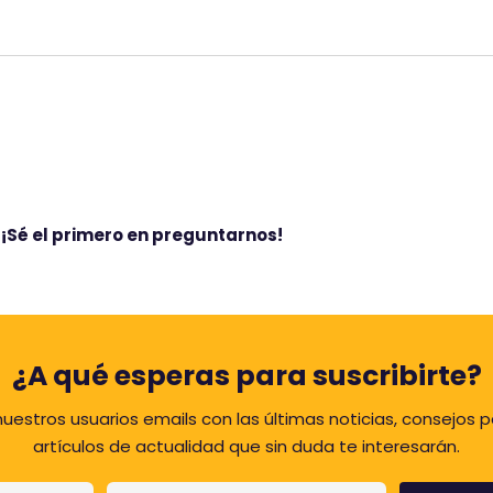
i
ó
n
d
e
4
.
0
s
¡Sé el primero en preguntarnos!
o
b
r
e
5
¿A qué esperas para suscribirte?
.
uestros usuarios emails con las últimas noticias, consejos p
artículos de actualidad que sin duda te interesarán.