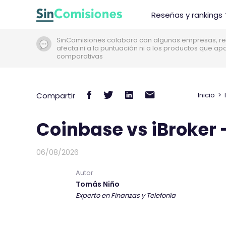
I
Reseñas y rankings
r
a
SinComisiones colabora con algunas empresas, re
l
afecta ni a la puntuación ni a los productos que a
c
comparativas
o
n
C
C
C
C
t
Compartir
Inicio
>
o
o
o
o
e
m
m
m
m
n
Coinbase vs iBroker
i
p
p
p
p
d
a
a
a
a
06/08/2026
o
r
r
r
r
t
t
t
t
Autor
Tomás Niño
i
i
i
i
Experto en Finanzas y Telefonía
r
r
r
r
e
e
e
p
n
n
n
o