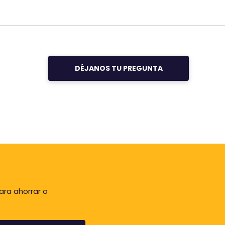
i
ó
n
d
e
4
DÉJANOS TU PREGUNTA
.
0
s
o
b
r
e
5
.
ara ahorrar o