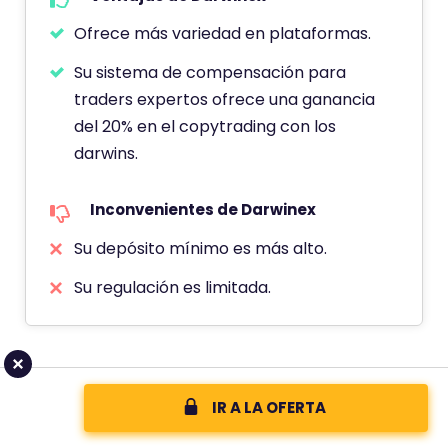
n
Ofrece más variedad en plataformas.
e
Su sistema de compensación para
u
traders expertos ofrece una ganancia
n
del 20% en el copytrading con los
a
darwins.
p
u
Inconvenientes de Darwinex
n
t
Su depósito mínimo es más alto.
u
Su regulación es limitada.
a
c
i
ó
Conclusión – ¿Cuál es
n
IR A LA OFERTA
d
mejor?