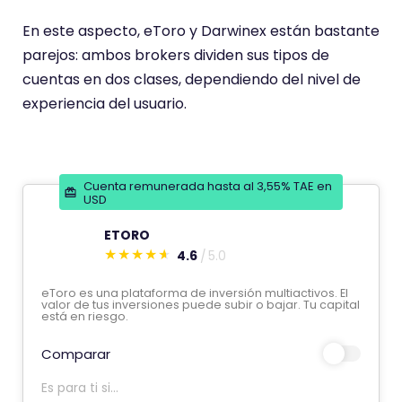
En este aspecto, eToro y Darwinex están bastante
parejos: ambos brokers dividen sus tipos de
cuentas en dos clases, dependiendo del nivel de
experiencia del usuario.
Cuenta remunerada hasta al 3,55% TAE en
USD
ETORO
4.6
5.0
E
s
eToro es una plataforma de inversión multiactivos. El
valor de tus inversiones puede subir o bajar. Tu capital
t
está en riesgo.
e
Comparar
c
o
Es para ti si...