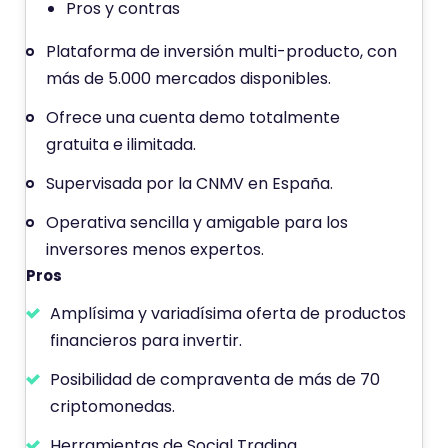
Pros y contras
u
n
Plataforma de inversión multi-producto, con
t
más de 5.000 mercados disponibles.
u
Ofrece una cuenta demo totalmente
a
gratuita e ilimitada.
c
Supervisada por la CNMV en España.
i
ó
Operativa sencilla y amigable para los
n
inversores menos expertos.
d
Pros
e
Amplísima y variadísima oferta de productos
financieros para invertir.
Posibilidad de compraventa de más de 70
criptomonedas.
Herramientas de Social Trading.