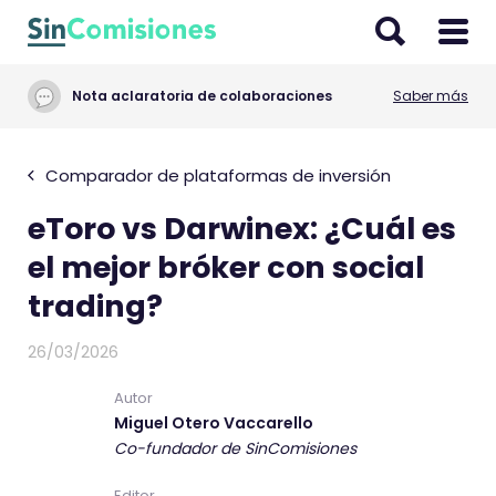
I
r
a
Nota aclaratoria de colaboraciones
Saber más
l
c
o
Comparador de plataformas de inversión
n
eToro vs Darwinex: ¿Cuál es
t
e
el mejor bróker con social
n
trading?
i
d
26/03/2026
o
Autor
Miguel Otero Vaccarello
Co-fundador de SinComisiones
Editor