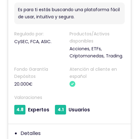
m
Es para ti estás buscando una plataforma fácil
e
de usar, intuitiva y segura.
n
t
Regulado por:
Productos/Activos
a
disponibles
CySEC, FCA, ASIC.
r
Acciones, ETFs,
i
Criptomonedas, Trading.
o
Fondo Garantía
Atención al cliente en
t
Depósitos
español
i
20.000€
e
n
Valoraciones
e
4.8
Expertos
4.1
Usuarios
u
n
a
Detalles
p