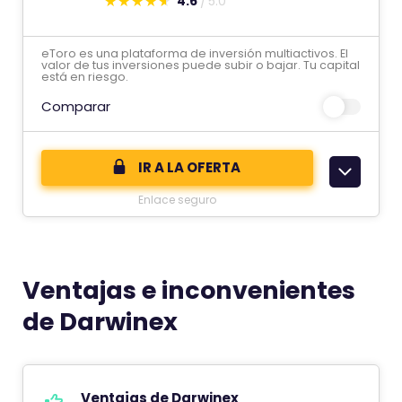
4.6
5.0
E
s
eToro es una plataforma de inversión multiactivos. El
t
valor de tus inversiones puede subir o bajar. Tu capital
está en riesgo.
e
Comparar
c
o
m
IR A LA OFERTA
e
Enlace seguro
n
t
a
r
Ventajas e inconvenientes
i
de Darwinex
o
t
i
Ventajas de Darwinex
e