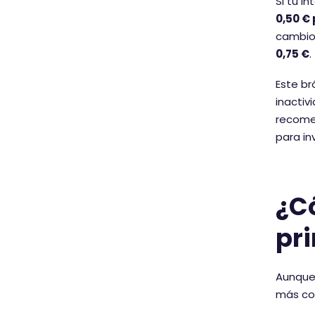
Si tu i
0,50 € 
cambio,
0,75 €
.
Este br
inactiv
recome
para in
¿C
pr
Aunque 
más co