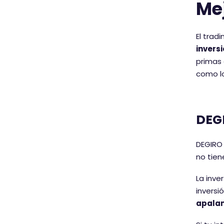
Me
El trad
inversi
primas 
como l
DEGI
DEGIRO 
no tien
La inve
inversi
apala