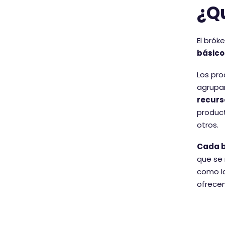
¿Q
El brók
básico
Los pro
agrupar
recurs
produc
otros.
Cada b
que se 
como la
ofrecen