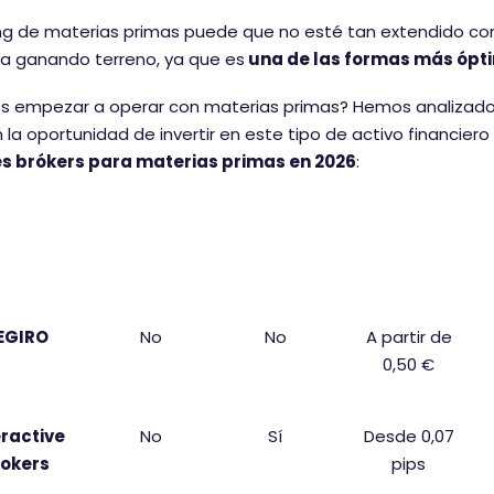
ing de materias primas puede que no esté tan extendido como
a ganando terreno, ya que es
una de las formas más ópti
s empezar a operar con materias primas? Hemos analizado 
 la oportunidad de invertir en este tipo de activo financier
s brókers para materias primas en 2026
:
róker
Depósito
CFDs sobre
Órdenes
mínimo
materias
primas
EGIRO
No
No
A partir de
0,50 €
eractive
No
Sí
Desde 0,07
rokers
pips