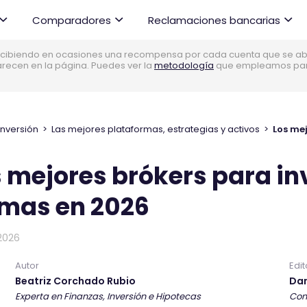
Comparadores
Reclamaciones bancarias
cibiendo en ocasiones una recompensa por cada cuenta que se abre
parecen en la página. Puedes ver la
metodología
que empleamos para 
Inversión
>
Las mejores plataformas, estrategias y activos
>
 mejores brókers para in
imas en 2026
2026
Autor
Edit
Beatriz Corchado Rubio
Dan
Experta en Finanzas, Inversión e Hipotecas
Con