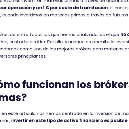
ntención es invertir en materias primas a través de accione
por operación y un 1 € por coste de tramitación
, el cual 
 cuando invertimos en materias primas a través de futuros 
óker, de entre todos los que hemos analizado, es el que
no 
idad, custodia o retiro. Por ello, y aunque no permite la inve
ndamos como uno de los mejores brókers para materias pri
versores principiantes.
ómo funcionan los bróker
imas?
en este artículo nos hemos centrado en la inversión de mat
mún,
invertir en este tipo de activo financiero es posib