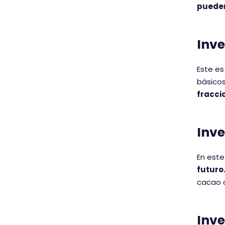
pueden
Inve
Este es
básicos
fracci
Inve
En este
futuro
cacao o
Inve