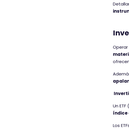
Detalla
instru
Inve
Operar 
materi
ofrecen
Además,
apala
Invert
Un ETF 
índice
Los ETF