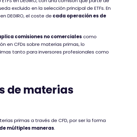
s o ETFS en DEGIRO, con una comisón que parte de
queda excluido en la selección principal de ETFs. En
en DEGIRO, el coste de
cada operación es de
aplica comisiones no comerciales
como
rsión en CFDs sobre materias primas, lo
mas tanto para inversores profesionales como
s de materias
erias primas a través de CFD, por ser la forma
le de múltiples maneras
.