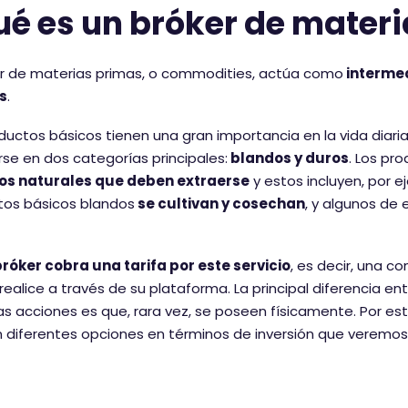
ué es un bróker de mater
er de materias primas, o commodities, actúa como
intermed
s
.
ductos básicos tienen una gran importancia en la vida diaria
se en dos categorías principales:
blandos y duros
. Los pr
os naturales que deben extraerse
y estos incluyen, por 
tos básicos blandos
se cultivan y cosechan
, y algunos de 
róker cobra una tarifa por este servicio
, es decir, una 
realice a través de su plataforma. La principal diferencia en
s acciones es que, rara vez, se poseen físicamente. Por es
 diferentes opciones en términos de inversión que veremo