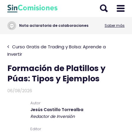
I
r
a
Nota aclaratoria de colaboraciones
Saber más
l
c
o
Curso Gratis de Trading y Bolsa: Aprende a
n
Invertir
t
Formación de Platillos y
e
n
Púas: Tipos y Ejemplos
i
d
06/08/2026
o
Autor
Jesús Castillo Torrealba
Redactor de Inversión
Editor