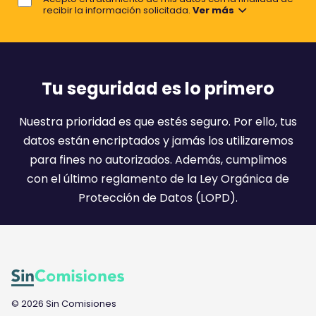
o
recibir la información solicitada.
Ver más
r
e
m
a
Tu seguridad es lo primero
i
l
Nuestra prioridad es que estés seguro. Por ello, tus
:
datos están encriptados y jamás los utilizaremos
)
para fines no autorizados. Además, cumplimos
con el último reglamento de la Ley Orgánica de
Protección de Datos (LOPD).
© 2026 Sin Comisiones