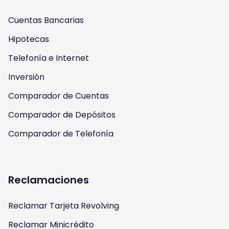
g
b
o
e
Cuentas Bancarias
r
e
o
r
Hipotecas
a
k
Telefonía e Internet
m
Inversión
Comparador de Cuentas
Comparador de Depósitos
Comparador de Telefonía
Reclamaciones
Reclamar Tarjeta Revolving
Reclamar Minicrédito