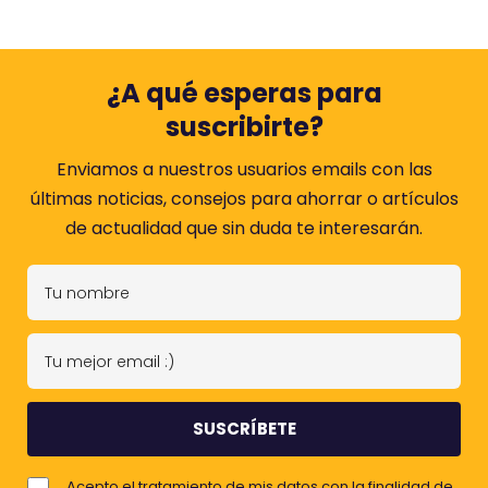
¿A qué esperas para
suscribirte?
Enviamos a nuestros usuarios emails con las
últimas noticias, consejos para ahorrar o artículos
de actualidad que sin duda te interesarán.
T
u
n
T
o
u
m
m
b
e
r
j
e
Acepto el tratamiento de mis datos con la finalidad de