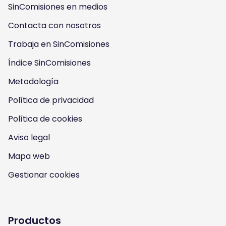
o
o
o
o
SinComisiones en medios
w
w
w
w
Contacta con nosotros
u
u
u
u
Trabaja en SinComisiones
s
Índice SinComisiones
s
s
s
Metodología
o
o
o
o
Política de privacidad
n
n
n
n
Política de cookies
I
Y
F
T
Aviso legal
n
o
a
w
Mapa web
s
u
c
i
Gestionar cookies
t
t
e
t
a
u
b
t
Productos