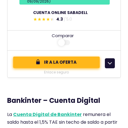
09/09/2026)
p
CUENTA ONLINE SABADELL
u
4.3
5.0
n
E
t
s
Comparar
u
t
a
e
c
c
i
o
IR A LA OFERTA
ó
m
Enlace seguro
n
e
d
n
e
t
Bankinter – Cuenta Digital
a
r
La
Cuenta Digital de Bankinter
remunera el
i
saldo hasta el 1,5% TAE sin techo de saldo a partir
o