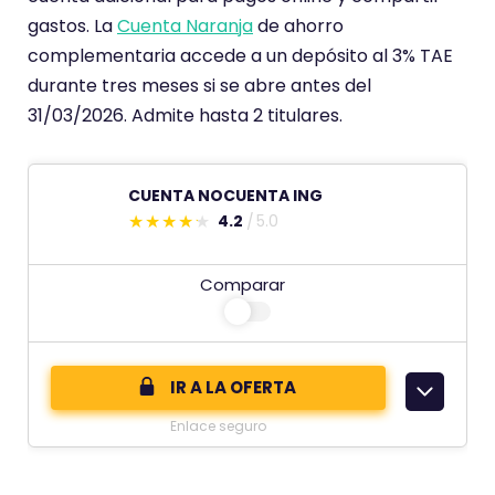
gastos. La
Cuenta Naranja
de ahorro
e
complementaria accede a un depósito al 3% TAE
n
durante tres meses si se abre antes del
e
31/03/2026. Admite hasta 2 titulares.
u
n
a
CUENTA NOCUENTA ING
p
4.2
5.0
E
u
s
n
Comparar
t
t
e
u
c
a
o
c
IR A LA OFERTA
m
i
Enlace seguro
e
ó
n
n