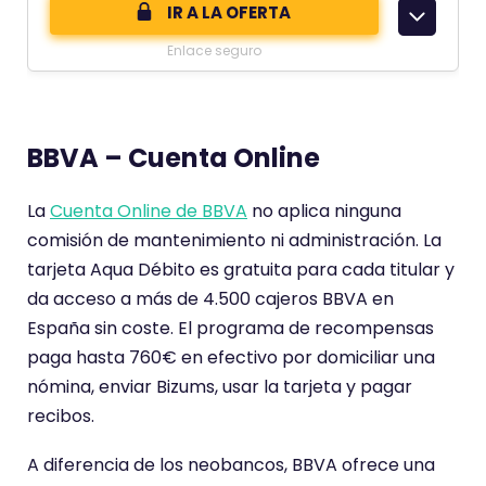
o
IR A LA OFERTA
m
Enlace seguro
e
n
t
BBVA – Cuenta Online
a
r
La
Cuenta Online de BBVA
no aplica ninguna
i
comisión de mantenimiento ni administración. La
o
tarjeta Aqua Débito es gratuita para cada titular y
t
da acceso a más de 4.500 cajeros BBVA en
i
España sin coste. El programa de recompensas
e
paga hasta 760€ en efectivo por domiciliar una
n
nómina, enviar Bizums, usar la tarjeta y pagar
e
recibos.
u
n
A diferencia de los neobancos, BBVA ofrece una
a