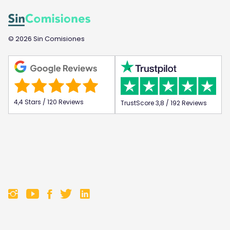
© 2026 Sin Comisiones
4,4 Stars / 120 Reviews
TrustScore 3,8 / 192 Reviews
F
F
F
F
o
o
o
o