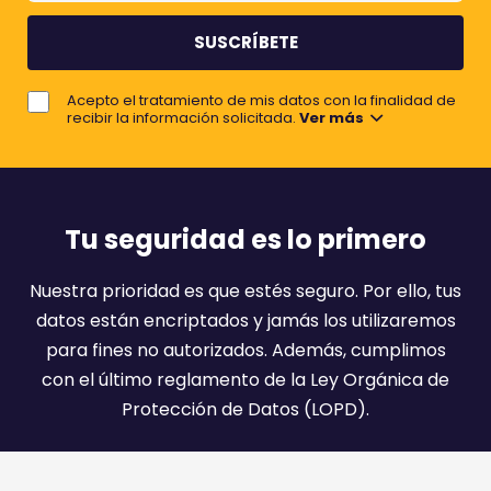
m
m
b
e
r
j
e
Acepto el tratamiento de mis datos con la finalidad de
o
recibir la información solicitada.
Ver más
r
e
m
a
Tu seguridad es lo primero
i
l
Nuestra prioridad es que estés seguro. Por ello, tus
:
datos están encriptados y jamás los utilizaremos
)
para fines no autorizados. Además, cumplimos
con el último reglamento de la Ley Orgánica de
Protección de Datos (LOPD).