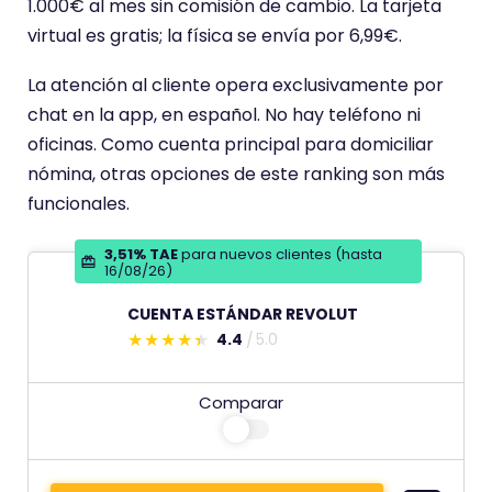
1.000€ al mes sin comisión de cambio. La tarjeta
virtual es gratis; la física se envía por 6,99€.
La atención al cliente opera exclusivamente por
chat en la app, en español. No hay teléfono ni
oficinas. Como cuenta principal para domiciliar
nómina, otras opciones de este ranking son más
funcionales.
3,51% TAE
para nuevos clientes (hasta
16/08/26)
CUENTA ESTÁNDAR REVOLUT
4.4
5.0
E
s
Comparar
t
e
c