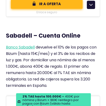
o
IR A OFERTA
m
Enlace seguro
e
n
t
Sabadell – Cuenta Online
a
r
Banco Sabadell
devuelve el 10% de los pagos con
i
Bizum (hasta 15€/mes) y el 3% de los recibos de
o
luz y gas. Por domiciliar una nómina de al menos
t
1.000€, abona 400€ de regalo. El primer año
i
remunera hasta 20.000€ al 1% TAE sin nómina
e
obligatoria. La red de cajeros supera los 3.200
n
terminales en España.
e
u
2% TAE hasta 100.000€
+ 400€ por
n
nómina y Bizum + 180€ reintegro por
pagos con Bizum (válido hasta
a