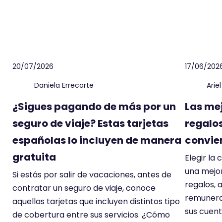
20/07/2026
17/06/202
Daniela Errecarte
Arie
¿Sigues pagando de más por un
Las me
seguro de viaje? Estas tarjetas
regalos
españolas lo incluyen de manera
convien
gratuita
Elegir la
una mejor
Si estás por salir de vacaciones, antes de
regalos,
contratar un seguro de viaje, conoce
remunera
aquellas tarjetas que incluyen distintos tipo
sus cuent
de cobertura entre sus servicios. ¿Cómo