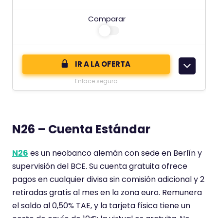
u
s
Comparar
a
t
c
e
i
c
ó
o
IR A LA OFERTA
n
m
Enlace seguro
d
e
e
n
t
N26 – Cuenta Estándar
a
r
N26
es un neobanco alemán con sede en Berlín y
i
supervisión del BCE. Su cuenta gratuita ofrece
o
pagos en cualquier divisa sin comisión adicional y 2
t
retiradas gratis al mes en la zona euro. Remunera
i
el saldo al 0,50% TAE, y la tarjeta física tiene un
e