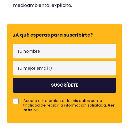
medioambiental explícito.
¿A qué esperas para suscribirte?
T
u
n
T
o
u
m
m
b
e
r
j
Acepto el tratamiento de mis datos con la
e
o
finalidad de recibir la información solicitada.
Ver
más
r
e
m