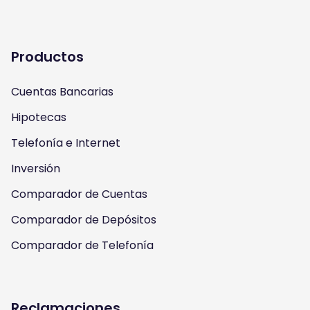
t
t
e
t
a
u
b
t
Productos
g
b
o
e
Cuentas Bancarias
r
e
o
r
Hipotecas
a
k
Telefonía e Internet
m
Inversión
Comparador de Cuentas
Comparador de Depósitos
Comparador de Telefonía
Reclamaciones