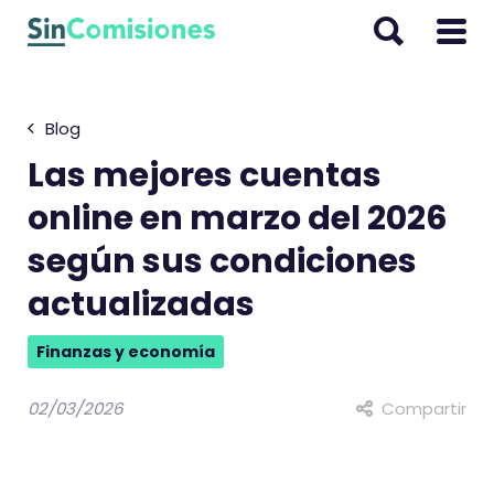
I
r
a
l
Blog
c
o
Las mejores cuentas
n
online en marzo del 2026
t
según sus condiciones
e
n
actualizadas
i
d
Finanzas y economía
o
02/03/2026
Compartir