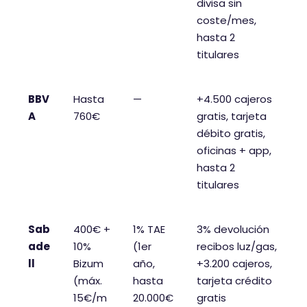
e
divisa sin
coste/mes,
u
hasta 2
n
titulares
a
p
u
BBV
Hasta
—
+4.500 cajeros
n
A
760€
gratis, tarjeta
t
débito gratis,
oficinas + app,
u
hasta 2
a
titulares
c
i
ó
Sab
400€ +
1% TAE
3% devolución
n
ade
10%
(1er
recibos luz/gas,
d
ll
Bizum
año,
+3.200 cajeros,
e
(máx.
hasta
tarjeta crédito
15€/m
20.000€
gratis