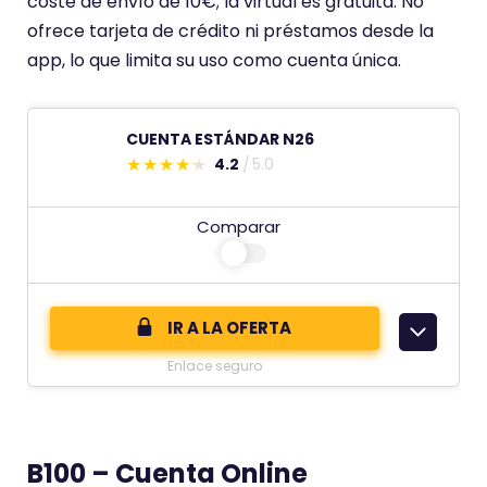
coste de envío de 10€; la virtual es gratuita. No
n
ofrece tarjeta de crédito ni préstamos desde la
e
app, lo que limita su uso como cuenta única.
u
n
a
CUENTA ESTÁNDAR N26
p
4.2
5.0
E
u
s
n
Comparar
t
t
e
u
c
a
o
c
IR A LA OFERTA
m
i
Enlace seguro
e
ó
n
n
t
d
B100 – Cuenta Online
a
e