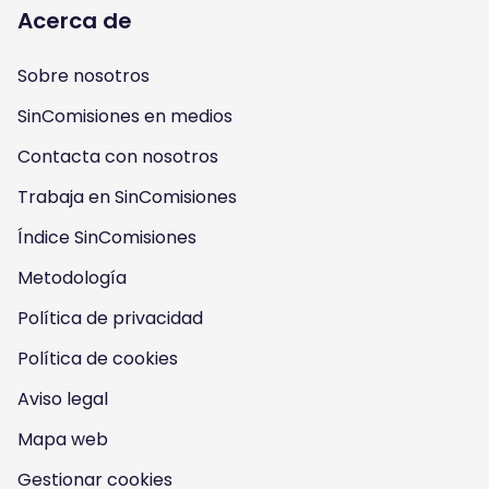
l
l
l
l
Acerca de
l
l
l
l
Sobre nosotros
o
o
o
o
SinComisiones en medios
w
w
w
w
Contacta con nosotros
u
u
u
u
Trabaja en SinComisiones
s
Índice SinComisiones
s
s
s
Metodología
o
o
o
o
Política de privacidad
n
n
n
n
Política de cookies
I
Y
F
T
Aviso legal
n
o
a
w
Mapa web
s
u
c
i
Gestionar cookies