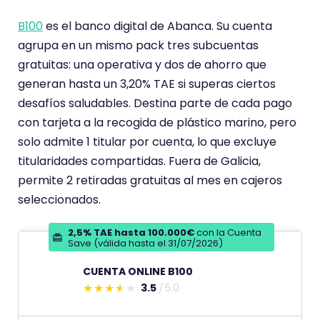
r
B100
es el banco digital de Abanca. Su cuenta
i
agrupa en un mismo pack tres subcuentas
o
gratuitas: una operativa y dos de ahorro que
t
generan hasta un 3,20% TAE si superas ciertos
i
desafíos saludables. Destina parte de cada pago
e
con tarjeta a la recogida de plástico marino, pero
n
solo admite 1 titular por cuenta, lo que excluye
e
titularidades compartidas. Fuera de Galicia,
u
permite 2 retiradas gratuitas al mes en cajeros
n
seleccionados.
a
p
2,5% TAE hasta 100.000€
con la Cuenta
u
Save (válida hasta el 31/07/2026)
n
CUENTA ONLINE B100
t
3.5
5.0
E
u
s
a