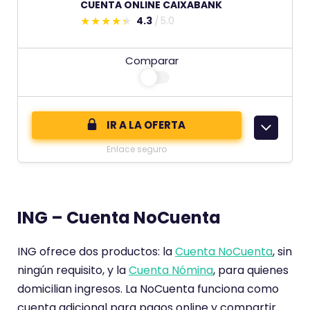
CUENTA ONLINE CAIXABANK
u
4.3
5.0
E
n
s
t
Comparar
t
u
e
a
c
c
o
i
IR A LA OFERTA
m
ó
Enlace seguro
e
n
n
d
t
e
ING – Cuenta NoCuenta
a
r
ING ofrece dos productos: la
Cuenta NoCuenta
, sin
i
ningún requisito, y la
Cuenta Nómina
, para quienes
o
domicilian ingresos. La NoCuenta funciona como
t
cuenta adicional para pagos online y compartir
i