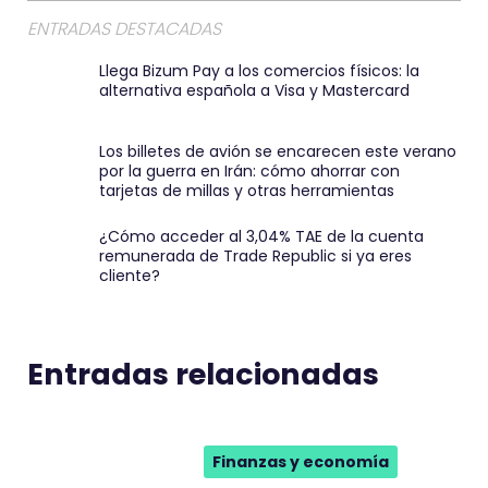
a
ENTRADAS DESTACADAS
i
Llega Bizum Pay a los comercios físicos: la
l
alternativa española a Visa y Mastercard
:
)
Los billetes de avión se encarecen este verano
por la guerra en Irán: cómo ahorrar con
tarjetas de millas y otras herramientas
¿Cómo acceder al 3,04% TAE de la cuenta
remunerada de Trade Republic si ya eres
cliente?
Entradas relacionadas
Finanzas y economía