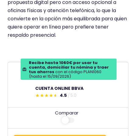
propuesta digital pero con acceso opcional a
p
oficinas físicas y atención telefónica, lo que la
u
convierte en la opción más equilibrada para quien
n
quiere operar en línea pero prefiere tener
t
respaldo presencial.
u
a
c
i
Recibe hasta 1060€ por usar tu
cuenta, domiciliar tu nómina y traer
ó
tus ahorros
con el código PLAN1060
(hasta el 15/09/2026)
n
d
CUENTA ONLINE BBVA
4.5
5.0
e
E
s
Comparar
t
e
c