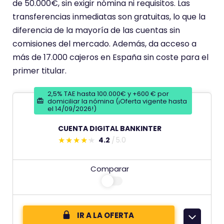
de 50.000€, sin exigir nómina ni requisitos. Las
t
transferencias inmediatas son gratuitas, lo que la
i
diferencia de la mayoría de las cuentas sin
e
comisiones del mercado. Además, da acceso a
n
más de 17.000 cajeros en España sin coste para el
e
primer titular.
u
n
2,5% TAE hasta 100.000€ y +600 € por
a
domiciliar la nómina (¡Oferta vigente hasta
el 14/09/2026!)
p
u
CUENTA DIGITAL BANKINTER
n
4.2
5.0
E
t
s
u
Comparar
t
a
e
c
c
i
o
IR A LA OFERTA
ó