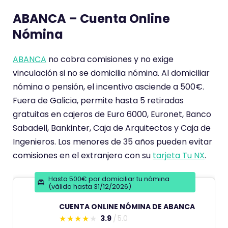
t
d
ABANCA – Cuenta Online
a
e
r
Nómina
i
o
ABANCA
no cobra comisiones y no exige
t
vinculación si no se domicilia nómina. Al domiciliar
i
nómina o pensión, el incentivo asciende a 500€.
e
Fuera de Galicia, permite hasta 5 retiradas
n
gratuitas en cajeros de Euro 6000, Euronet, Banco
e
Sabadell, Bankinter, Caja de Arquitectos y Caja de
u
Ingenieros. Los menores de 35 años pueden evitar
n
comisiones en el extranjero con su
tarjeta Tu NX
.
a
Hasta 500€ por domiciliar tu nómina
p
(válido hasta 31/12/2026)
u
CUENTA ONLINE NÓMINA DE ABANCA
n
3.9
5.0
t
E