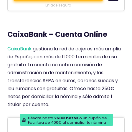
m
n
Enlace seguro
e
d
n
e
t
CaixaBank – Cuenta Online
a
r
CaixaBank
gestiona la red de cajeros más amplia
i
de España, con más de 11.000 terminales de uso
o
gratuito. La cuenta no cobra comisión de
t
administración ni de mantenimiento, y las
i
transferencias SEPA en euros, coronas suecas y
e
leu rumanos son gratuitas. Ofrece hasta 250€
n
netos por domiciliar la nómina y sólo admite 1
e
titular por cuenta.
u
n
Llévate hasta
250€ netos
o un cupón de
a
Facilitea de 400€ al domiciliar tu nómina
p