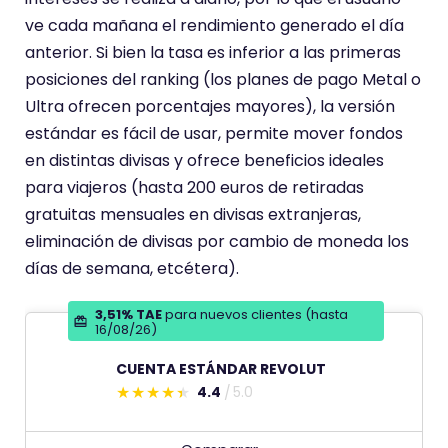
n
ve cada mañana el rendimiento generado el día
a
anterior. Si bien la tasa es inferior a las primeras
p
posiciones del ranking (los planes de pago Metal o
u
Ultra ofrecen porcentajes mayores), la versión
n
estándar es fácil de usar, permite mover fondos
t
en distintas divisas y ofrece beneficios ideales
u
para viajeros (hasta 200 euros de retiradas
a
gratuitas mensuales en divisas extranjeras,
c
eliminación de divisas por cambio de moneda los
i
días de semana, etcétera).
ó
3,51% TAE
para nuevos clientes (hasta
n
16/08/26)
d
CUENTA ESTÁNDAR REVOLUT
e
4.4
5.0
E
s