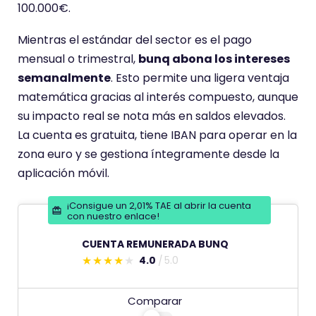
t
100.000€.
i
Mientras el estándar del sector es el pago
e
mensual o trimestral,
bunq abona los intereses
n
semanalmente
. Esto permite una ligera ventaja
e
matemática gracias al interés compuesto, aunque
u
su impacto real se nota más en saldos elevados.
n
La cuenta es gratuita, tiene IBAN para operar en la
a
zona euro y se gestiona íntegramente desde la
p
aplicación móvil.
u
n
¡Consigue un 2,01% TAE al abrir la cuenta
t
con nuestro enlace!
u
CUENTA REMUNERADA BUNQ
a
4.0
5.0
E
c
s
i
Comparar
t
ó