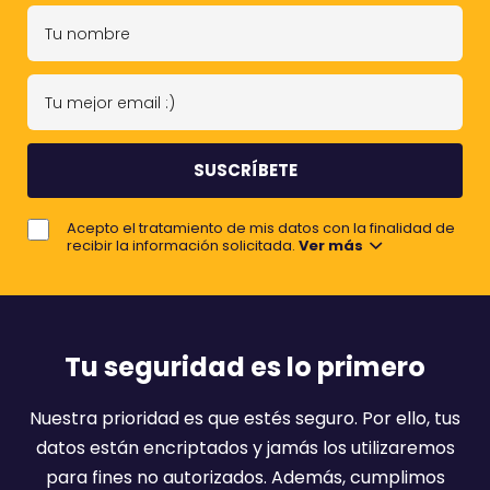
T
u
n
T
o
u
m
m
b
e
r
j
e
Acepto el tratamiento de mis datos con la finalidad de
o
recibir la información solicitada.
Ver más
r
e
m
a
Tu seguridad es lo primero
i
l
Nuestra prioridad es que estés seguro. Por ello, tus
:
datos están encriptados y jamás los utilizaremos
)
para fines no autorizados. Además, cumplimos