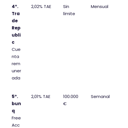
4°.
2,02% TAE
Sin
Mensual
Tra
límite
de
Rep
ubli
c
Cue
nta
rem
uner
ada
5°.
2,01% TAE
100.000
Semanal
bun
€
q
Free
Acc