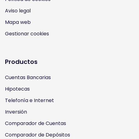
I
Y
F
T
Aviso legal
n
o
a
w
Mapa web
s
u
c
i
Gestionar cookies
t
t
e
t
a
u
b
t
Productos
g
b
o
e
Cuentas Bancarias
r
e
o
r
Hipotecas
a
k
Telefonía e Internet
m
Inversión
Comparador de Cuentas
Comparador de Depósitos