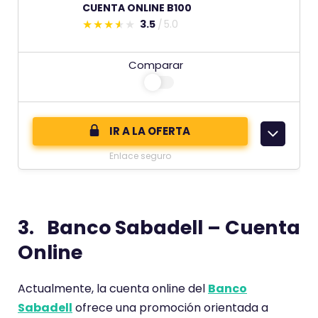
CUENTA ONLINE B100
3.5
5.0
E
s
Comparar
t
e
c
o
IR A LA OFERTA
m
Enlace seguro
e
n
t
3. Banco Sabadell – Cuenta
a
r
Online
i
o
Actualmente, la cuenta online del
Banco
t
Sabadell
ofrece una promoción orientada a