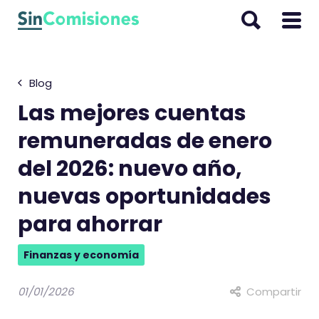
I
r
a
l
Blog
c
o
Las mejores cuentas
n
remuneradas de enero
t
del 2026: nuevo año,
e
n
nuevas oportunidades
i
para ahorrar
d
o
Finanzas y economía
01/01/2026
Compartir