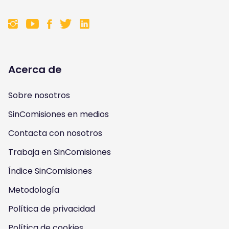
F
F
F
F
o
o
o
o
l
l
l
l
Acerca de
l
l
l
l
Sobre nosotros
o
o
o
o
SinComisiones en medios
w
w
w
w
Contacta con nosotros
u
u
u
u
Trabaja en SinComisiones
s
Índice SinComisiones
s
s
s
Metodología
o
o
o
o
Política de privacidad
n
n
n
n
Política de cookies