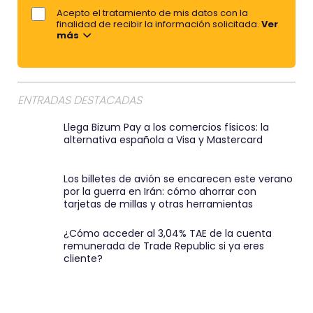
j
Acepto el tratamiento de mis datos con la
u
e
o
finalidad de recibir la información solicitada.
Ver
n
más
r
a
e
p
m
u
a
ENTRADAS DESTACADAS
n
i
t
Llega Bizum Pay a los comercios físicos: la
l
alternativa española a Visa y Mastercard
u
:
a
)
Los billetes de avión se encarecen este verano
c
por la guerra en Irán: cómo ahorrar con
i
tarjetas de millas y otras herramientas
ó
¿Cómo acceder al 3,04% TAE de la cuenta
n
remunerada de Trade Republic si ya eres
cliente?
d
e