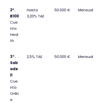
2°.
Hasta
50.000 €
Mensual
B100
3,20% TAE
Cue
nta
Heal
th
3°.
2,5% TAE
50.000 €
Mensual
Sab
ade
ll
Cue
nta
Onlin
e