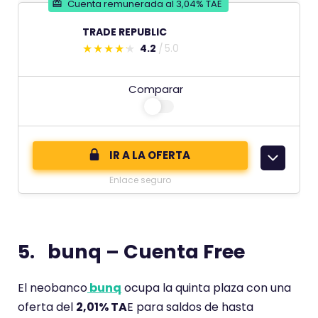
Cuenta remunerada al 3,04% TAE
ó
n
TRADE REPUBLIC
d
4.2
5.0
E
e
s
Comparar
t
e
c
o
IR A LA OFERTA
m
Enlace seguro
e
n
t
5. bunq – Cuenta Free
a
r
i
El neobanco
bunq
ocupa la quinta plaza con una
o
oferta del
2,01% TA
E para saldos de hasta