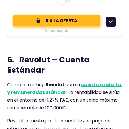
e
n
c
d
o
IR A LA OFERTA
e
m
Enlace seguro
e
n
t
6. Revolut – Cuenta
a
r
Estándar
i
o
Cierra el ranking
Revolut
con su
cuenta gratuita
t
y remunerada Estándar
. La rentabilidad se sitúa
i
en el entorno del 1,27% TAE, con un saldo máximo
e
remunerable de 100.000€.
n
e
Revolut apuesta por la inmediatez: el pago de
u
intereses se realiza a diario, por lo que el usuario