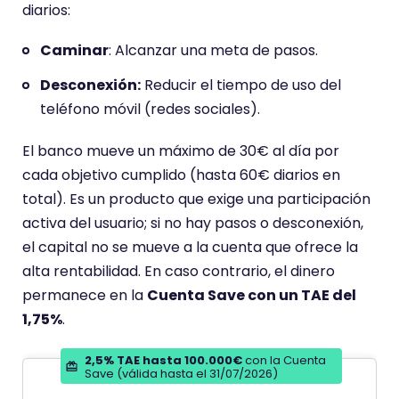
diarios:
c
i
Caminar
: Alcanzar una meta de pasos.
ó
Desconexión:
Reducir el tiempo de uso del
n
teléfono móvil (redes sociales).
d
e
El banco mueve un máximo de 30€ al día por
cada objetivo cumplido (hasta 60€ diarios en
total). Es un producto que exige una participación
activa del usuario; si no hay pasos o desconexión,
el capital no se mueve a la cuenta que ofrece la
alta rentabilidad. En caso contrario, el dinero
permanece en la
Cuenta Save con un TAE del
1,75%
.
2,5% TAE hasta 100.000€
con la Cuenta
Save (válida hasta el 31/07/2026)