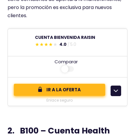
pero la promoción es exclusiva para nuevos
clientes.
CUENTA BIENVENIDA RAISIN
4.0
5.0
E
s
Comparar
t
e
c
o
IR A LA OFERTA
m
Enlace seguro
e
n
t
2. B100 – Cuenta Health
a