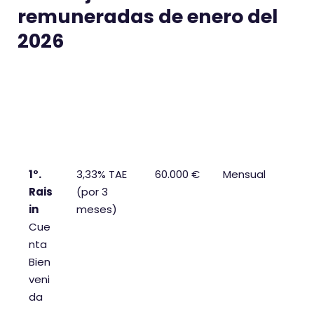
remuneradas de enero del
2026
Cue
Rentabilid
Límite
Liquidación
nta
ad
de saldo
de
remune
intereses
rado
1°.
3,33% TAE
60.000 €
Mensual
Rais
(por 3
in
meses)
Cue
nta
Bien
veni
da