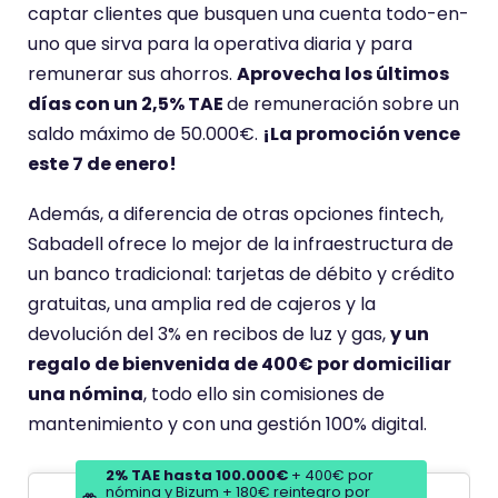
i
captar clientes que busquen una cuenta todo-en-
e
uno que sirva para la operativa diaria y para
n
remunerar sus ahorros.
Aprovecha los últimos
e
días con un 2,5% TAE
de remuneración sobre un
u
saldo máximo de 50.000€.
¡La promoción vence
n
este 7 de enero!
a
p
Además, a diferencia de otras opciones fintech,
u
Sabadell ofrece lo mejor de la infraestructura de
n
un banco tradicional: tarjetas de débito y crédito
t
gratuitas, una amplia red de cajeros y la
u
devolución del 3% en recibos de luz y gas,
y un
a
regalo de bienvenida de 400€ por domiciliar
c
una nómina
, todo ello sin comisiones de
i
mantenimiento y con una gestión 100% digital.
ó
2% TAE hasta 100.000€
+ 400€ por
n
nómina y Bizum + 180€ reintegro por