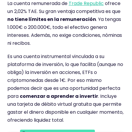
o
La cuenta remunerada de
Trade Republic
ofrece
t
un 2,02% TAE. Su gran ventaja competitiva es que
i
no tiene límites en la remuneración
. Ya tengas
e
1.000€ o 200.000€, todo el efectivo genera
n
intereses. Además, no exige condiciones, nóminas
e
ni recibos.
u
n
Es una cuenta instrumental vinculada a su
a
plataforma de inversión, lo que facilita (aunque no
p
obliga) la inversión en acciones, ETFs o
u
criptomonedas desde 1€. Por eso mismo
n
podemos decir que es una oportunidad perfecta
t
para
comenzar a aprender a invertir
. Incluye
u
una tarjeta de débito virtual gratuita que permite
a
gastar el dinero disponible en cualquier momento,
c
ofreciendo liquidez total.
i