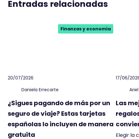
Entradas relacionadas
Finanzas y economía
20/07/2026
17/06/202
Daniela Errecarte
Arie
¿Sigues pagando de más por un
Las me
seguro de viaje? Estas tarjetas
regalos
españolas lo incluyen de manera
convien
gratuita
Elegir la