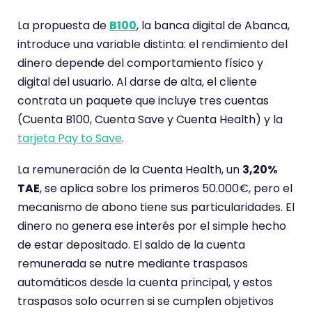
r
i
La propuesta de
B100
, la banca digital de Abanca,
o
introduce una variable distinta: el rendimiento del
t
dinero depende del comportamiento físico y
i
digital del usuario. Al darse de alta, el cliente
e
contrata un paquete que incluye tres cuentas
n
(Cuenta B100, Cuenta Save y Cuenta Health) y la
e
tarjeta Pay to Save
.
u
La remuneración de la Cuenta Health, un
3,20%
n
TAE
, se aplica sobre los primeros 50.000€, pero el
a
mecanismo de abono tiene sus particularidades. El
p
dinero no genera ese interés por el simple hecho
u
de estar depositado. El saldo de la cuenta
n
remunerada se nutre mediante traspasos
t
automáticos desde la cuenta principal, y estos
u
traspasos solo ocurren si se cumplen objetivos
a