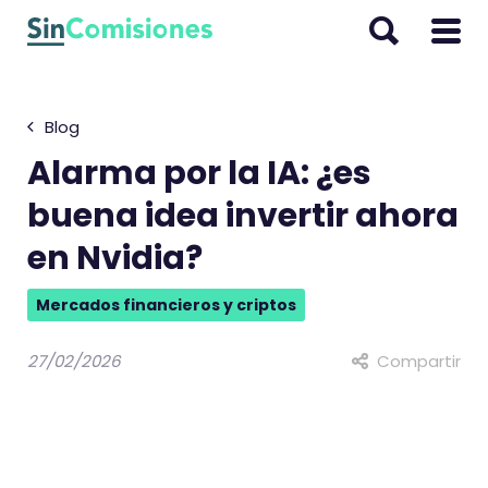
I
r
a
l
Blog
c
o
Alarma por la IA: ¿es
n
buena idea invertir ahora
t
en Nvidia?
e
n
Mercados financieros y criptos
i
d
27/02/2026
Compartir
o