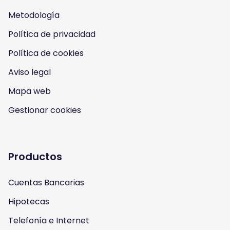
Metodología
o
o
o
o
Política de privacidad
n
n
n
n
Política de cookies
I
Y
F
T
Aviso legal
n
o
a
w
Mapa web
s
u
c
i
Gestionar cookies
t
t
e
t
a
u
b
t
Productos
g
b
o
e
Cuentas Bancarias
r
e
o
r
Hipotecas
a
k
Telefonía e Internet