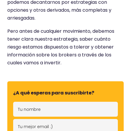
podemos decantarnos por estrategias con
opciones y otros derivados, más completas y
arriesgadas.
Pero antes de cualquier movimiento, debemos
tener clara nuestra estrategia, saber cuánto
riesgo estamos dispuestos a tolerar y obtener
información sobre los brokers a través de los
cuales vamos a invertir.
¿A qué esperas para suscribirte?
T
u
n
T
o
u