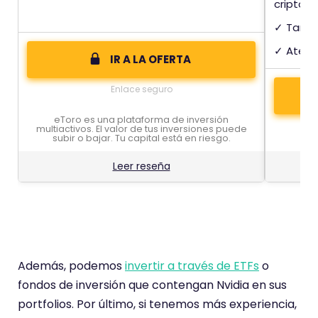
criptom
✓ Tarjet
✓ Atenci
IR A LA OFERTA
Enlace seguro
eToro es una plataforma de inversión
multiactivos. El valor de tus inversiones puede
subir o bajar. Tu capital está en riesgo.
Leer reseña
Además, podemos
invertir a través de ETFs
o
fondos de inversión que contengan Nvidia en sus
portfolios. Por último, si tenemos más experiencia,