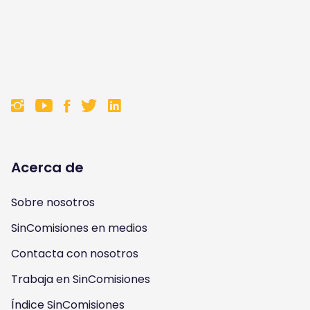
F
F
F
F
o
o
o
o
l
l
l
l
Acerca de
l
l
l
l
Sobre nosotros
o
o
o
o
SinComisiones en medios
w
w
w
w
Contacta con nosotros
u
u
u
u
Trabaja en SinComisiones
s
Índice SinComisiones
s
s
s