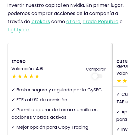
invertir nuestro capital en Nvidia. En primer lugar,
podemos comprar acciones de la compañía a
través de
brokers
como
eToro
,
Trade Republic
o
Lightyear
.
ETORO
CUENTA 
REPUBLI
Valoración:
4.6
Comparar
Valoraci
✓ Broker seguro y regulado por la CySEC
✓ Cuent
✓ ETFs al 0% de comisión.
TAE sin 
✓ Permite operar de forma sencilla en
✓ Aplicac
acciones y otros activos
para inv
✓ Mejor opción para Copy Trading
✓ Invers