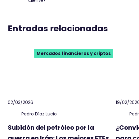
cliente?
Entradas relacionadas
Mercados financieros y criptos
02/03/2026
19/02/202
Pedro Díaz Lucio
Pedr
Subidón del petróleo por la
¿Convi
guerra en Irán: Los mejores ETFs
para c