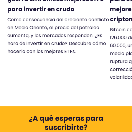
para invertir en crudo
mejore
cripto
Como consecuencia del creciente conflicto
en Medio Oriente, el precio del petróleo
Bitcoin c
aumenta, y los mercados responden. ¿Es
126.000 d
hora de invertir en crudo? Descubre cómo
60.000, u
hacerlo con los mejores ETFs.
medio pla
ruptura q
correcció
volatilida
¿A qué esperas para
suscribirte?