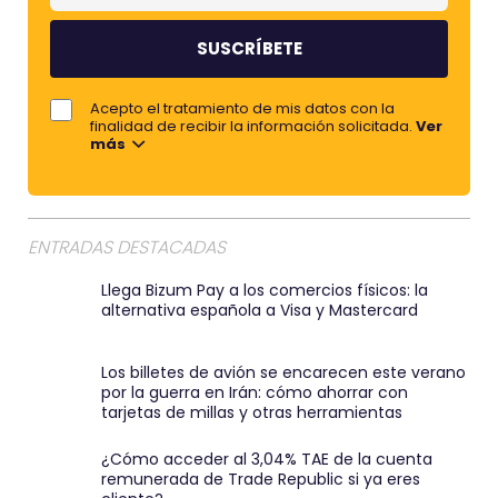
m
m
b
e
r
j
Acepto el tratamiento de mis datos con la
e
o
finalidad de recibir la información solicitada.
Ver
más
r
e
m
a
ENTRADAS DESTACADAS
i
Llega Bizum Pay a los comercios físicos: la
l
alternativa española a Visa y Mastercard
:
)
Los billetes de avión se encarecen este verano
por la guerra en Irán: cómo ahorrar con
tarjetas de millas y otras herramientas
¿Cómo acceder al 3,04% TAE de la cuenta
remunerada de Trade Republic si ya eres