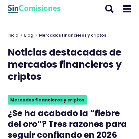
I
r
a
l
Inicio
>
Blog
>
Mercados financieros y criptos
c
o
Noticias destacadas de
n
mercados financieros y
t
e
criptos
n
i
d
Mercados financieros y criptos
o
¿Se ha acabado la “fiebre
del oro”? Tres razones para
seguir confiando en 2026