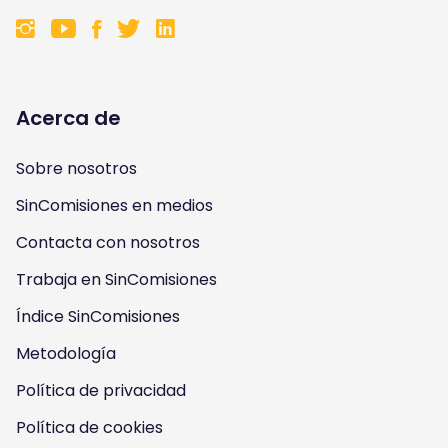
F
F
F
F
o
o
o
o
l
l
l
l
Acerca de
l
l
l
l
Sobre nosotros
o
o
o
o
SinComisiones en medios
w
w
w
w
Contacta con nosotros
u
u
u
u
Trabaja en SinComisiones
s
Índice SinComisiones
s
s
s
Metodología
o
o
o
o
Política de privacidad
n
n
n
n
Política de cookies