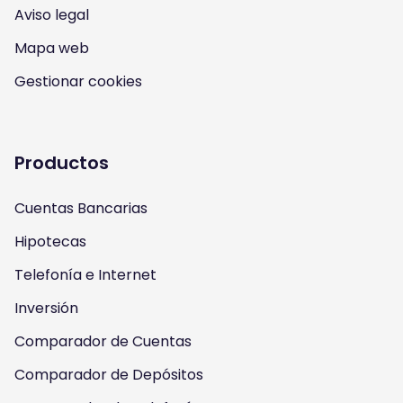
I
Y
F
T
Aviso legal
n
o
a
w
Mapa web
s
u
c
i
Gestionar cookies
t
t
e
t
a
u
b
t
Productos
g
b
o
e
Cuentas Bancarias
r
e
o
r
Hipotecas
a
k
Telefonía e Internet
m
Inversión
Comparador de Cuentas
Comparador de Depósitos