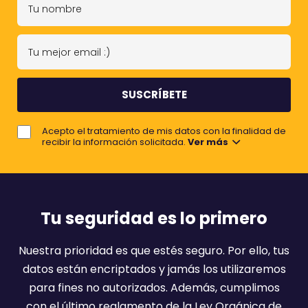
u
n
T
o
u
m
m
b
e
r
j
e
Acepto el tratamiento de mis datos con la finalidad de
o
recibir la información solicitada.
Ver más
r
e
m
a
Tu seguridad es lo primero
i
l
Nuestra prioridad es que estés seguro. Por ello, tus
:
datos están encriptados y jamás los utilizaremos
)
para fines no autorizados. Además, cumplimos
con el último reglamento de la Ley Orgánica de