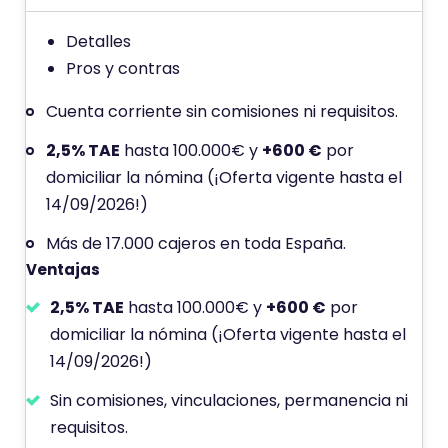
p
u
Detalles
n
Pros y contras
t
Cuenta corriente sin comisiones ni requisitos.
u
a
2,5% TAE
hasta 100.000€ y
+600 €
por
c
domiciliar la nómina (¡Oferta vigente hasta el
i
14/09/2026!)
ó
Más de 17.000 cajeros en toda España.
n
Ventajas
d
e
2,5% TAE
hasta 100.000€ y
+600 €
por
domiciliar la nómina (¡Oferta vigente hasta el
14/09/2026!)
Sin comisiones, vinculaciones, permanencia ni
requisitos.