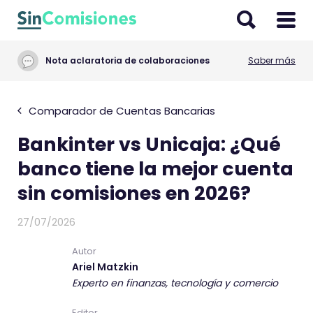
I
r
a
Nota aclaratoria de colaboraciones
Saber más
l
c
o
Comparador de Cuentas Bancarias
n
Bankinter vs Unicaja: ¿Qué
t
e
banco tiene la mejor cuenta
n
sin comisiones en 2026?
i
d
27/07/2026
o
Autor
Ariel Matzkin
Experto en finanzas, tecnología y comercio
Editor