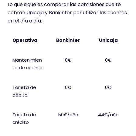
t
Lo que sigue es comparar las comisiones que te
i
cobran Unicaja y Bankinter por utilizar las cuentas
e
en el día a día:
n
e
Operativa
Bankinter
Unicaja
u
n
Mantenimien
0€
0€
a
to de cuenta
p
u
n
Tarjeta de
0€
0€
t
débito
u
a
Tarjeta de
50€/año
44€/año
c
crédito
i
ó