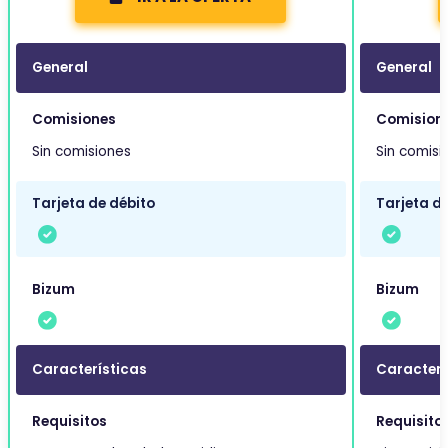
General
General
Comisiones
Comision
Sin comisiones
Sin comisi
Tarjeta de débito
Tarjeta de
Bizum
Bizum
Características
Caracterí
Requisitos
Requisito