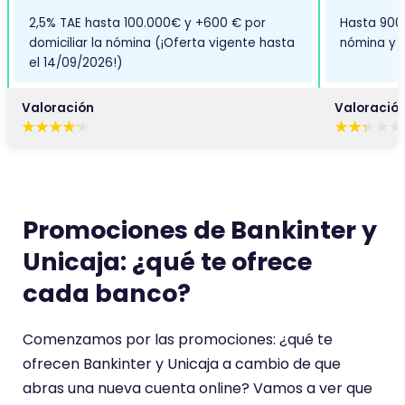
2,5% TAE hasta 100.000€ y +600 € por
Hasta 900€
domiciliar la nómina (¡Oferta vigente hasta
nómina y r
el 14/09/2026!)
Valoración
Valoració
E
E
s
s
t
t
e
e
c
c
Promociones de Bankinter y
o
o
Unicaja: ¿qué te ofrece
m
m
e
e
cada banco?
n
n
t
t
a
a
Comenzamos por las promociones: ¿qué te
r
r
ofrecen Bankinter y Unicaja a cambio de que
i
i
abras una nueva cuenta online? Vamos a ver que
o
o