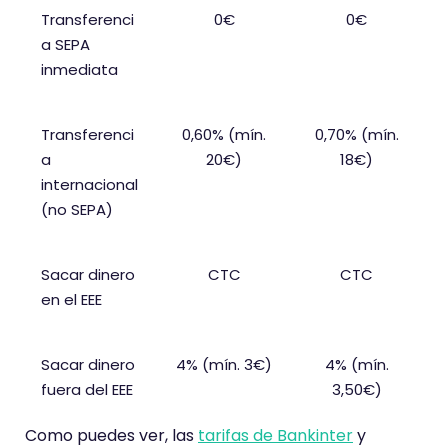
Transferenci
0€
0€
n
a SEPA
d
inmediata
e
Transferenci
0,60% (mín.
0,70% (mín.
a
20€)
18€)
internacional
(no SEPA)
Sacar dinero
CTC
CTC
en el EEE
Sacar dinero
4% (mín. 3€)
4% (mín.
fuera del EEE
3,50€)
Como puedes ver, las
tarifas de Bankinter
y