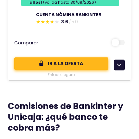
años!
(válida hasta 30/09/2026)
CUENTA NÓMINA BANKINTER
3.6
5.0
E
s
t
Comparar
e
c
IR A LA OFERTA
o
Enlace seguro
m
e
n
t
Comisiones de Bankinter y
a
Unicaja: ¿qué banco te
r
cobra más?
i
o