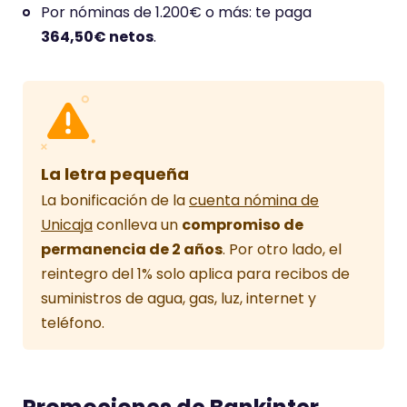
4
2
Por nóminas de 1.200€ o más: te paga
.
.
364,50€ netos
.
2
3
s
s
o
o
b
b
r
r
e
e
5
5
La letra pequeña
.
.
La bonificación de la
cuenta nómina de
Unicaja
conlleva un
compromiso de
permanencia de 2 años
. Por otro lado, el
reintegro del 1% solo aplica para recibos de
suministros de agua, gas, luz, internet y
teléfono.