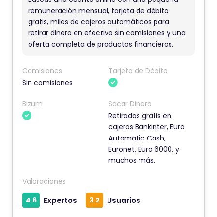
m
remuneración mensual, tarjeta de débito
gratis, miles de cajeros automáticos para
e
retirar dinero en efectivo sin comisiones y una
n
oferta completa de productos financieros.
t
a
Comisiones
Tarjeta de Débito
r
Sin comisiones
i
o
Bizum
Sacar Dinero
t
Retiradas gratis en
cajeros Bankinter, Euro
i
Automatic Cash,
e
Euronet, Euro 6000, y
n
muchos más.
e
u
Valoraciones
n
4.6
Expertos
3.2
Usuarios
a