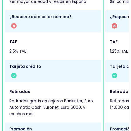
Ser mayor de edad y residir en España
Sin comisi
¿Requiere domiciliar nómina?
¿Requiere
TAE
TAE
2,5% TAE
1,25% TAE
Tarjeta crédito
Tarjeta cr
Retiradas
Retiradas
Retiradas gratis en cajeros Bankinter, Euro
Retiradas 
Automatic Cash, Euronet, Euro 6000, y
14.000 caj
muchos más.
Promoción
Promoció