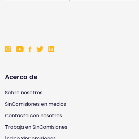
F
F
F
F
o
o
o
o
l
l
l
l
Acerca de
l
l
l
l
Sobre nosotros
o
o
o
o
SinComisiones en medios
w
w
w
w
Contacta con nosotros
u
u
u
u
Trabaja en SinComisiones
Índice SinComisiones