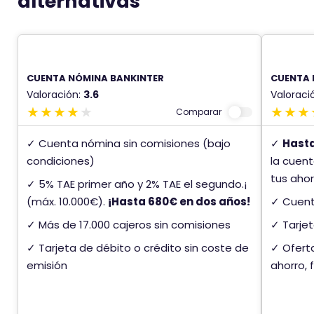
alternativas
CUENTA NÓMINA BANKINTER
CUENTA 
Valoración:
3.6
Valoraci
Comparar
✓ Cuenta nómina sin comisiones (bajo
✓
Hast
condiciones)
la cuent
tus ahor
✓ 5% TAE primer año y 2% TAE el segundo.¡
(máx. 10.000€).
¡Hasta 680€ en dos años!
✓ Cuent
✓ Más de 17.000 cajeros sin comisiones
✓ Tarjet
✓ Tarjeta de débito o crédito sin coste de
✓ Ofert
emisión
ahorro, 