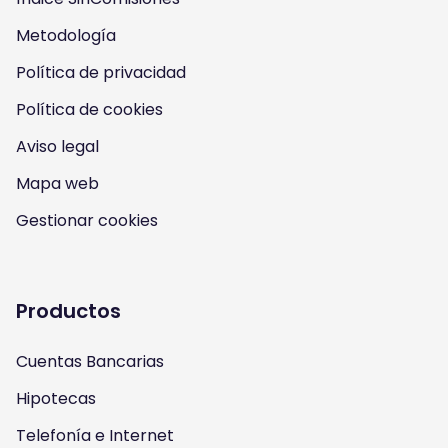
s
s
s
s
Metodología
o
o
o
o
Política de privacidad
n
n
n
n
Política de cookies
I
Y
F
T
Aviso legal
n
o
a
w
Mapa web
s
u
c
i
Gestionar cookies
t
t
e
t
a
u
b
t
Productos
g
b
o
e
Cuentas Bancarias
r
e
o
r
Hipotecas
a
k
Telefonía e Internet