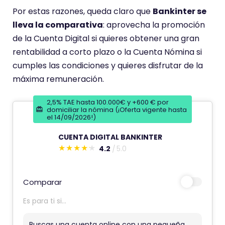
Por estas razones, queda claro que
Bankinter se
lleva la comparativa
: aprovecha la promoción
de la Cuenta Digital si quieres obtener una gran
rentabilidad a corto plazo o la Cuenta Nómina si
cumples las condiciones y quieres disfrutar de la
máxima remuneración.
2,5% TAE hasta 100.000€ y +600 € por
domiciliar la nómina (¡Oferta vigente hasta
el 14/09/2026!)
CUENTA DIGITAL BANKINTER
4.2
5.0
E
s
t
Comparar
e
Es para ti si...
c
o
Buscas una cuenta online con una pequeña