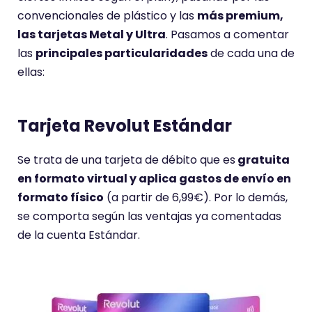
e
convencionales de plástico y las
más premium,
u
las tarjetas Metal y Ultra
. Pasamos a comentar
n
las
principales particularidades
de cada una de
a
ellas:
p
u
n
Tarjeta Revolut Estándar
t
u
Se trata de una tarjeta de débito que es
gratuita
a
en formato virtual y aplica gastos de envío en
c
formato físico
(a partir de 6,99€). Por lo demás,
i
se comporta según las ventajas ya comentadas
ó
de la cuenta Estándar.
n
d
e