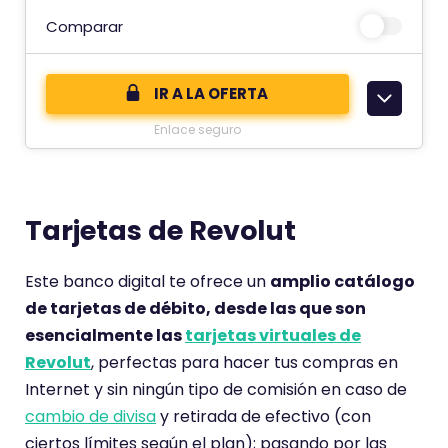
t
Comparar
e
c
IR A LA OFERTA
o
Enlace seguro
m
e
n
t
Tarjetas de Revolut
a
r
Este banco digital te ofrece un
amplio catálogo
i
de tarjetas de débito, desde las que son
o
esencialmente las
tarjetas virtuales de
t
Revolut
, perfectas para hacer tus compras en
i
Internet y sin ningún tipo de comisión en caso de
e
cambio de divisa
y retirada de efectivo (con
n
ciertos límites según el plan); pasando por las