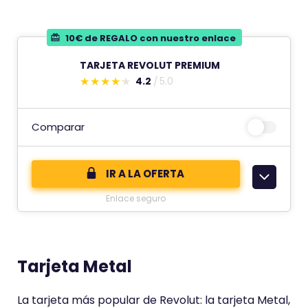
i
ó
10€ de REGALO con nuestro enlace
n
TARJETA REVOLUT PREMIUM
d
4.2
5.0
E
e
s
t
Comparar
e
c
IR A LA OFERTA
o
Enlace seguro
m
e
n
t
Tarjeta Metal
a
r
La tarjeta más popular de Revolut: la tarjeta Metal,