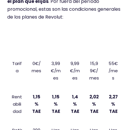
el plan que elijas
. Por fuera del período
promocional, estas son las condiciones generales
de los planes de Revolut:
Está
Plus
Pre
Met
Ultr
nda
miu
al
a
r
m
Tarif
0€/
3,99
9,99
15,9
55€
a
mes
€/m
€/m
9€/
/me
es
es
mes
s
Rent
1,15
1,15
1,4
2,02
2,27
abili
%
%
%
%
%
dad
TAE
TAE
TAE
TAE
TAE