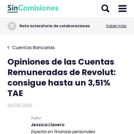
I
r
a
Nota aclaratoria de colaboraciones
Saber más
l
c
o
Cuentas Bancarias
n
Opiniones de las Cuentas
t
e
Remuneradas de Revolut:
n
consigue hasta un 3,51%
i
TAE
d
o
26/06/2026
Autor
Jessica Llavero
Experta en finanzas personales