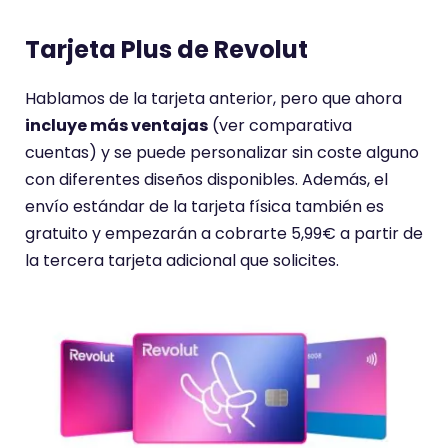
n
t
Tarjeta Plus de Revolut
a
r
Hablamos de la tarjeta anterior, pero que ahora
i
incluye más ventajas
(ver comparativa
o
cuentas) y se puede personalizar sin coste alguno
t
con diferentes diseños disponibles. Además, el
i
envío estándar de la tarjeta física también es
e
gratuito y empezarán a cobrarte 5,99€ a partir de
n
la tercera tarjeta adicional que solicites.
e
u
n
a
p
u
n