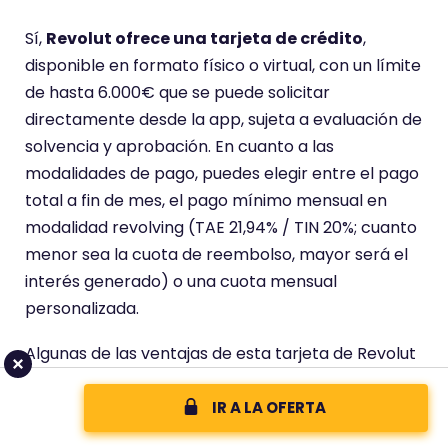
a
Sí,
Revolut ofrece una tarjeta de crédito
,
c
disponible en formato físico o virtual, con un límite
i
de hasta 6.000€ que se puede solicitar
ó
directamente desde la app, sujeta a evaluación de
n
solvencia y aprobación. En cuanto a las
d
modalidades de pago, puedes elegir entre el pago
e
total a fin de mes, el pago mínimo mensual en
modalidad revolving (TAE 21,94% / TIN 20%; cuanto
menor sea la cuota de reembolso, mayor será el
interés generado) o una cuota mensual
personalizada.
Algunas de las ventajas de esta tarjeta de Revolut
son:
IR A LA OFERTA
Sin comisión de mantenimiento.