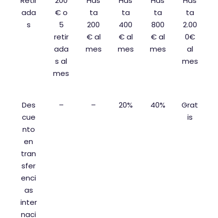
Retir
200
Has
Has
Has
Has
ada
€ o
ta
ta
ta
ta
s
5
200
400
800
2.00
retir
€ al
€ al
€ al
0€
ada
mes
mes
mes
al
s al
mes
mes
Des
–
–
20%
40%
Grat
cue
is
nto
en
tran
sfer
enci
as
inter
naci