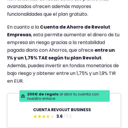
avanzados ofrecen además mayores
funcionalidades que el plan gratuito.
En cuanto a la
Cuenta de Ahorro de Revolut
Empresas
, esta permite aumentar el dinero de tu
empresa sin riesgo gracias a la rentabilidad
pagada diario con Ahorros, que ofrece
entre un
1% y un 1,75% TAE según tu plan Revolut
.
Además, puedes invertir en fondos monetarios de
bajo riesgo y obtener entre un 1,75% y un 1,9% TIR
en EUR.
200€ de regalo
al abrir tu cuenta con
nuestro enlace
CUENTA REVOLUT BUSINESS
3.6
5.0
E
s