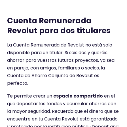
e
n
t
Cuenta Remunerada
a
Revolut para dos titulares
r
i
La Cuenta Remunerada de Revolut no está solo
o
disponible para un titular. Si sois dos y queréis
t
ahorrar para vuestros futuros proyectos, ya sea
i
en pareja, con amigos, familiares o socios, la
e
Cuenta de Ahorro Conjunta de Revolut es
n
perfecta.
e
u
Te permite crear un
espacio compartido
en el
n
que depositar los fondos y acumular ahorros con
a
la mayor seguridad. Recuerda que el dinero que se
p
encuentre en tu Cuenta Revolut está garantizado
u
y protegido por la institución pública «Deposit and