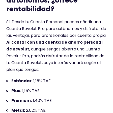
autónomos, ¿ofrece
r
rentabilidad?
i
o
t
Sí. Desde tu Cuenta Personal puedes añadir una
i
Cuenta Revolut Pro para autónomos y disfrutar de
e
las ventajas para profesionales por cuenta propia.
n
Al contar con una cuenta de ahorro personal
e
de Revolut
, aunque tengas abierta una Cuenta
u
Revolut Pro, podrás disfrutar de la rentabilidad de
n
tu Cuenta Revolut, cuyo interés variará según el
a
plan que tengas:
p
Estándar
: 1,15% TAE
u
n
Plus:
1,15% TAE
t
Premium:
1,40% TAE
u
a
Metal:
2,02% TAE.