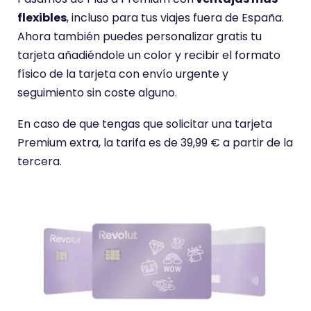
i
flexibles
, incluso para tus viajes fuera de España.
o
Ahora también puedes personalizar gratis tu
t
tarjeta añadiéndole un color y recibir el formato
i
físico de la tarjeta con envío urgente y
e
seguimiento sin coste alguno.
n
e
En caso de que tengas que solicitar una tarjeta
u
Premium extra, la tarifa es de 39,99 € a partir de la
n
tercera.
a
p
u
n
t
u
a
c