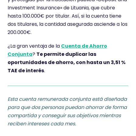
n
Investment Insurance» de Lituania, que cubre
t
hasta 100.000€ por titular. Así, si la cuenta tiene
u
dos titulares, la cantidad asegurada asciende a los
a
200.000€.
c
i
¿La gran ventaja de la
Cuenta de Ahorro
ó
Conjunta
?
Te permite duplicar las
n
oportunidades de ahorro, con hasta un 3,51 %
d
TAE de interés
.
e
Esta cuenta remunerada conjunta está diseñada
para que dos personas puedan ahorrar de forma
compartida y conseguir sus objetivos mientras
reciben intereses cada mes.