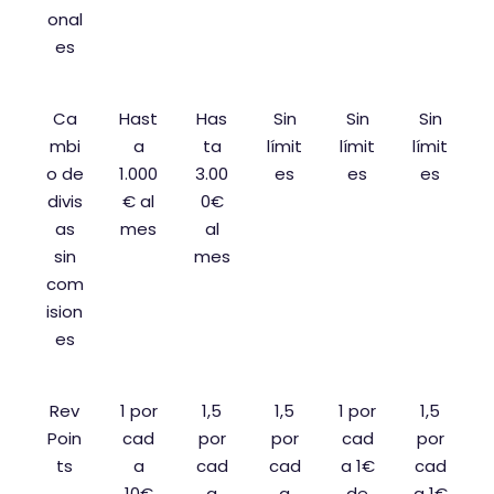
onal
es
Ca
Hast
Has
Sin
Sin
Sin
mbi
a
ta
límit
límit
límit
o de
1.000
3.00
es
es
es
divis
€ al
0€
as
mes
al
sin
mes
com
ision
es
Rev
1 por
1,5
1,5
1 por
1,5
Poin
cad
por
por
cad
por
ts
a
cad
cad
a 1€
cad
10€
a
a
de
a 1€