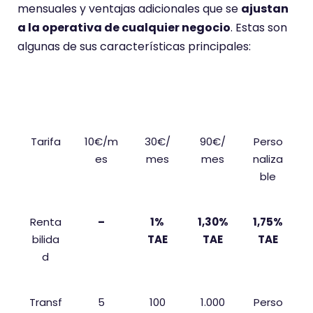
mensuales y ventajas adicionales que se
ajustan
a la operativa de cualquier negocio
. Estas son
algunas de sus características principales:
Venta
Basic
Grow
Scale
Enter
jas
prise
Tarifa
10€/m
30€/
90€/
Perso
es
mes
mes
naliza
ble
Renta
–
1%
1,30%
1,75%
bilida
TAE
TAE
TAE
d
Transf
5
100
1.000
Perso