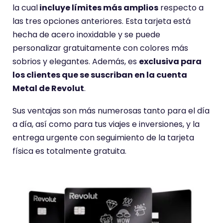
i
la cual
incluye límites más amplios
respecto a
o
las tres opciones anteriores. Esta tarjeta está
t
hecha de acero inoxidable y se puede
i
personalizar gratuitamente con colores más
e
sobrios y elegantes. Además, es
exclusiva para
n
los clientes que se suscriban en la cuenta
e
Metal de Revolut
.
u
n
Sus ventajas son más numerosas tanto para el día
a
a día, así como para tus viajes e inversiones, y la
p
entrega urgente con seguimiento de la tarjeta
u
física es totalmente gratuita.
n
t
u
a
c