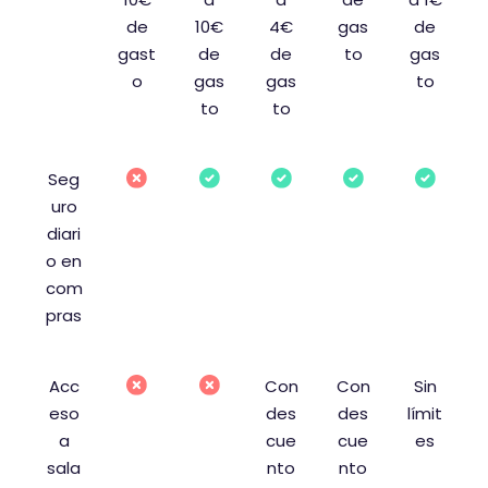
de
10€
4€
gas
de
gast
de
de
to
gas
o
gas
gas
to
to
to
Seg
uro
diari
o en
com
pras
Acc
Con
Con
Sin
eso
des
des
límit
a
cue
cue
es
sala
nto
nto