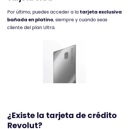
a
r
Por último, puedes acceder a la
tarjeta exclusiva
i
bañada en platino
, siempre y cuando seas
o
cliente del plan Ultra.
t
i
e
n
e
u
n
a
p
u
n
¿Existe la tarjeta de crédito
t
Revolut?
u