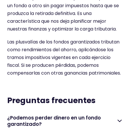
un fondo a otro sin pagar impuestos hasta que se
n
produzca la retirada definitiva. Es una
t
característica que nos deja planificar mejor
u
nuestras finanzas y optimizar la carga tributaria.
a
c
Las plusvalías de los fondos garantizados tributan
i
como rendimientos del ahorro, aplicándose los
ó
tramos impositivos vigentes en cada ejercicio
n
fiscal. Si se producen pérdidas, podemos
d
compensarlas con otras ganancias patrimoniales.
e
Preguntas frecuentes
¿Podemos perder dinero en un fondo
garantizado?