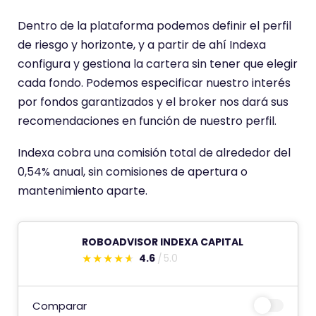
i
e
Dentro de la plataforma podemos definir el perfil
n
de riesgo y horizonte, y a partir de ahí Indexa
e
configura y gestiona la cartera sin tener que elegir
u
cada fondo. Podemos especificar nuestro interés
n
por fondos garantizados y el broker nos dará sus
a
recomendaciones en función de nuestro perfil.
p
Indexa cobra una comisión total de alrededor del
u
0,54% anual, sin comisiones de apertura o
n
mantenimiento aparte.
t
u
a
ROBOADVISOR INDEXA CAPITAL
c
4.6
5.0
E
i
s
ó
t
Comparar
n