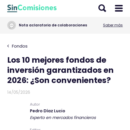
I
r
a
Nota aclaratoria de colaboraciones
Saber más
l
c
o
Fondos
n
Los 10 mejores fondos de
t
e
inversión garantizados en
n
2026: ¿Son convenientes?
i
d
14/05/2026
o
Autor
Pedro Díaz Lucio
Experto en mercados financieros
Editor