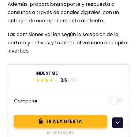
Además, proporciona soporte y respuesta a
n
consultas a través de canales digitales, con un
a
enfoque de acompañamiento al cliente.
p
u
Las comisiones varían según la selección de la
n
cartera y activos, y también el volumen de capital
t
invertido.
u
a
c
INBESTME
3.6
5.0
i
E
ó
s
n
t
Comparar
d
e
e
c
IR A LA OFERTA
o
Enlace seguro
m