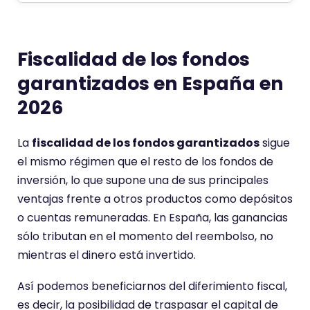
e
n
t
Fiscalidad de los fondos
a
garantizados en España en
r
2026
i
o
t
La
fiscalidad de los fondos garantizados
sigue
i
el mismo régimen que el resto de los fondos de
e
inversión, lo que supone una de sus principales
n
ventajas frente a otros productos como depósitos
e
o cuentas remuneradas. En España, las ganancias
u
sólo tributan en el momento del reembolso, no
n
mientras el dinero está invertido.
a
Así podemos beneficiarnos del diferimiento fiscal,
p
es decir, la posibilidad de traspasar el capital de
u