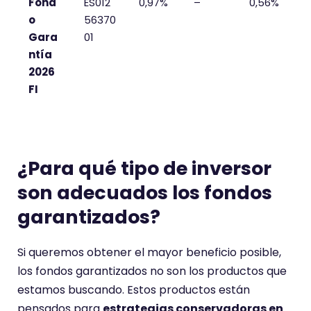
Fond
ES012
0,97%
–
0,56%
o
56370
Gara
01
ntía
2026
FI
¿Para qué tipo de inversor
son adecuados los fondos
garantizados?
Si queremos obtener el mayor beneficio posible,
los fondos garantizados no son los productos que
estamos buscando. Estos productos están
pensados para
estrategias conservadoras en