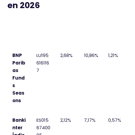
en 2026
FOND
ISIN
RENT
RENT
TER
O
YTD
5
AÑOS
BNP
LU195
2,68%
10,86%
1,21%
Parib
616116
as
7
Fund
s
Seas
ons
Banki
ES015
2,12%
7,17%
0,57%
nter
67400