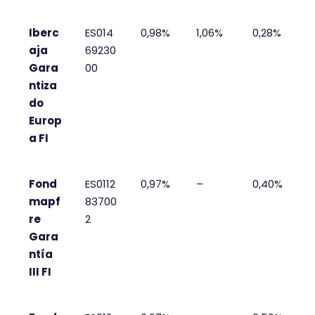
Iberc
ES014
0,98%
1,06%
0,28%
aja
69230
Gara
00
ntiza
do
Europ
a FI
Fond
ES0112
0,97%
–
0,40%
mapf
83700
re
2
Gara
ntía
III FI