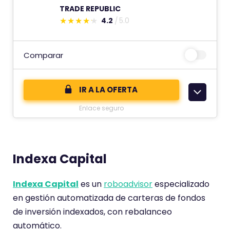
TRADE REPUBLIC
4.2
5.0
E
s
t
Comparar
e
c
IR A LA OFERTA
o
Enlace seguro
m
e
n
t
Indexa Capital
a
r
Indexa Capital
es un
roboadvisor
especializado
i
en gestión automatizada de carteras de fondos
o
de inversión indexados, con rebalanceo
t
automático.