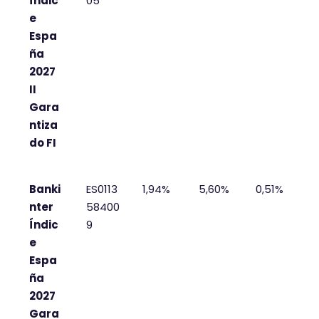
Índic
05
e
Espa
ña
2027
II
Gara
ntiza
do FI
Banki
ES0113
1,94%
5,60%
0,51%
nter
58400
Índic
9
e
Espa
ña
2027
Gara