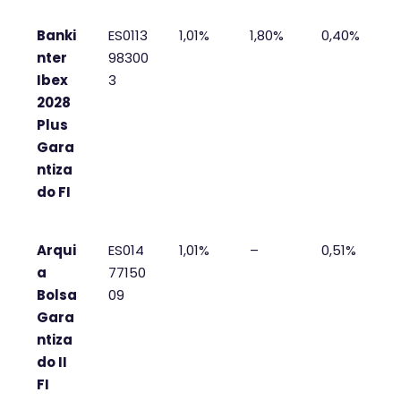
Banki
ES0113
1,01%
1,80%
0,40%
nter
98300
Ibex
3
2028
Plus
Gara
ntiza
do FI
Arqui
ES014
1,01%
–
0,51%
a
77150
Bolsa
09
Gara
ntiza
do II
FI