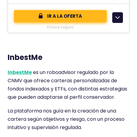
e
d
c
e
IR A LA OFERTA
o
Enlace seguro
m
e
n
t
InbestMe
a
r
InbestMe
es un roboadvisor regulado por la
i
CNMV que ofrece carteras personalizadas de
o
fondos indexados y ETFs, con distintas estrategias
t
que pueden adaptarse al perfil conservador.
i
e
La plataforma nos guía en la creación de una
n
cartera según objetivos y riesgo, con un proceso
e
intuitivo y supervisión regulada.
u