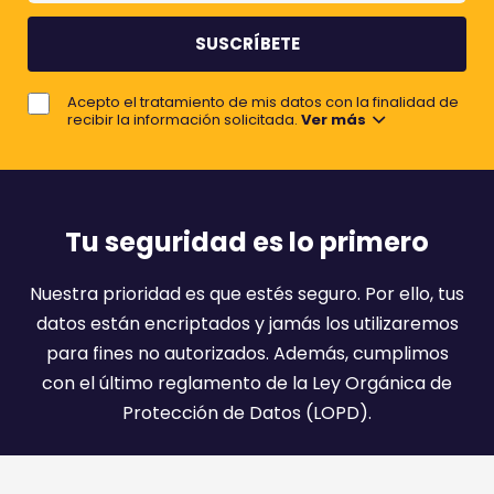
m
m
b
e
r
j
e
Acepto el tratamiento de mis datos con la finalidad de
o
recibir la información solicitada.
Ver más
r
e
m
a
Tu seguridad es lo primero
i
l
Nuestra prioridad es que estés seguro. Por ello, tus
:
datos están encriptados y jamás los utilizaremos
)
para fines no autorizados. Además, cumplimos
con el último reglamento de la Ley Orgánica de
Protección de Datos (LOPD).