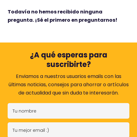
Todavía no hemos recibido ninguna
pregunta. ¡Sé el primero en preguntarnos!
¿A qué esperas para
suscribirte?
Enviamos a nuestros usuarios emails con las
últimas noticias, consejos para ahorrar o artículos
de actualidad que sin duda te interesarán.
T
u
n
T
o
u