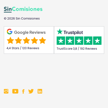
© 2026 Sin Comisiones
4,4 Stars / 120 Reviews
TrustScore 3,8 / 192 Reviews
F
F
F
F
o
o
o
o