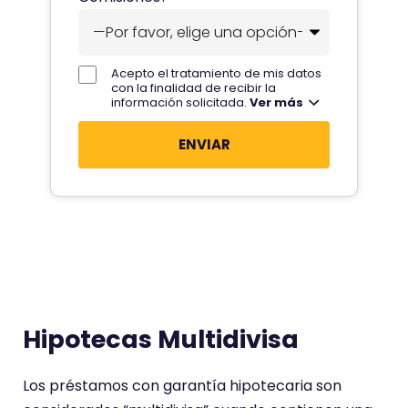
m
u
?
n
a
t
o
i
e
s
l
Acepto el tratamiento de mis datos
l
con la finalidad de recibir la
t
?
información solicitada.
Ver más
é
u
f
s
o
i
n
t
o
u
?
a
c
i
ó
Hipotecas Multidivisa
n
Los préstamos con garantía hipotecaria son