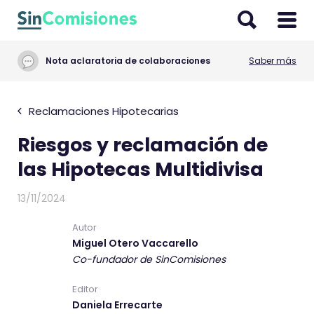
I
r
a
Nota aclaratoria de colaboraciones
Saber más
l
c
o
Reclamaciones Hipotecarias
n
Riesgos y reclamación de
t
e
las Hipotecas Multidivisa
n
i
13/11/2024
d
Autor
o
Miguel Otero Vaccarello
Co-fundador de SinComisiones
Editor
Daniela Errecarte