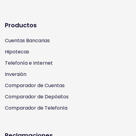
t
t
e
t
a
u
b
t
Productos
g
b
o
e
Cuentas Bancarias
r
e
o
r
Hipotecas
a
k
Telefonía e Internet
m
Inversión
Comparador de Cuentas
Comparador de Depósitos
Comparador de Telefonía
Reclamaciones