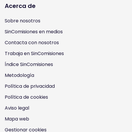
l
l
l
l
Acerca de
l
l
l
l
Sobre nosotros
o
o
o
o
SinComisiones en medios
w
w
w
w
Contacta con nosotros
u
u
u
u
Trabaja en SinComisiones
s
Índice SinComisiones
s
s
s
Metodología
o
o
o
o
Política de privacidad
n
n
n
n
Política de cookies
I
Y
F
T
Aviso legal
n
o
a
w
Mapa web
s
u
c
i
Gestionar cookies