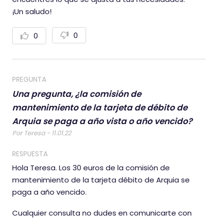
¡Un saludo!
0
0
V
V
o
o
t
t
a
a
r
r
n
p
PREGUNTA
e
o
g
s
Una pregunta, ¿la comisión de
a
i
t
t
mantenimiento de la tarjeta de débito de
i
i
v
v
Arquia se paga a año vista o año vencido?
a
a
m
Por Teresa - 11.01.22
m
e
e
n
n
RESPUESTA
t
t
e
e
Hola Teresa. Los 30 euros de la comisión de
mantenimiento de la tarjeta débito de Arquia se
paga a año vencido.
Cualquier consulta no dudes en comunicarte con