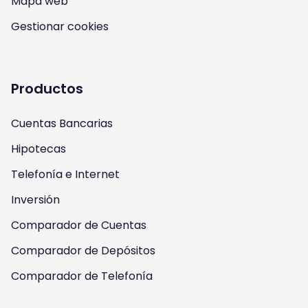
Mapa web
s
u
c
i
Gestionar cookies
t
t
e
t
a
u
b
t
Productos
g
b
o
e
Cuentas Bancarias
r
e
o
r
Hipotecas
a
k
Telefonía e Internet
m
Inversión
Comparador de Cuentas
Comparador de Depósitos
Comparador de Telefonía