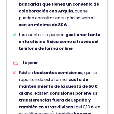
bancarias que tienen un convenio de
colaboración con Arquia
, que se
pueden consultar en su página web
si
son un mínimo de 80€
.
Las cuentas se pueden
gestionar tanto
en la oficina física como a través del
teléfono de forma online
.
Lo peor
Existen
bastantes comisiones
, que se
reparten de esta forma:
cuota de
mantenimiento de la cuenta de 50 €
al año
, existen
comisiones por enviar
transferencias fuera de España y
también en otras divisas
(del 0,10 € en
este último caso), también
hay que