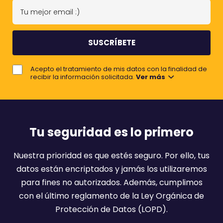
n
T
o
u
m
m
b
e
r
j
e
Acepto el tratamiento de mis datos con la finalidad de
o
recibir la información solicitada.
Ver más
r
e
m
a
Tu seguridad es lo primero
i
l
Nuestra prioridad es que estés seguro. Por ello, tus
:
datos están encriptados y jamás los utilizaremos
)
para fines no autorizados. Además, cumplimos
con el último reglamento de la Ley Orgánica de
Protección de Datos (LOPD).