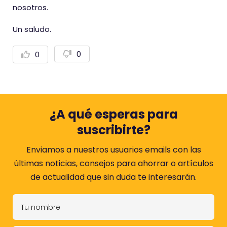
nosotros.
Un saludo.
0
0
V
V
o
o
t
t
a
a
r
r
n
p
e
o
g
s
¿A qué esperas para
a
i
t
t
suscribirte?
i
i
v
v
a
a
Enviamos a nuestros usuarios emails con las
m
m
últimas noticias, consejos para ahorrar o artículos
e
e
n
n
de actualidad que sin duda te interesarán.
t
t
e
e
T
u