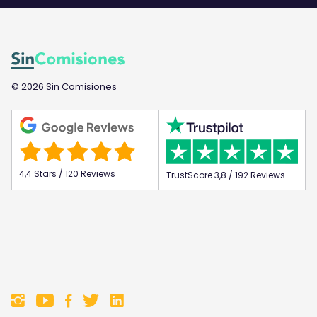
© 2026 Sin Comisiones
4,4 Stars / 120 Reviews
TrustScore 3,8 / 192 Reviews
F
F
F
F