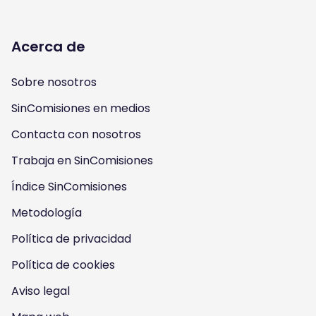
o
o
o
o
l
l
l
l
Acerca de
l
l
l
l
Sobre nosotros
o
o
o
o
SinComisiones en medios
w
w
w
w
Contacta con nosotros
u
u
u
u
Trabaja en SinComisiones
s
Índice SinComisiones
s
s
s
Metodología
o
o
o
o
Política de privacidad
n
n
n
n
Política de cookies
I
Y
F
T
Aviso legal
n
o
a
w