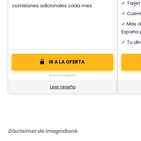
✓ Tarjet
comisiones adicionales cada mes
✓ Cuenta
✓ Más d
España p
✓ Tu din
IR A LA OFERTA
Enlace seguro
Leer reseña
Disclaimer
de imaginBank