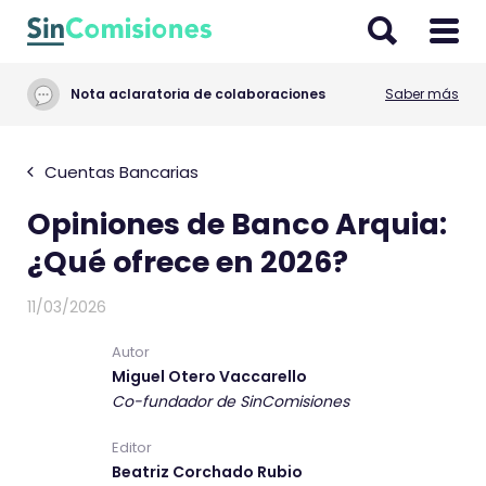
I
r
a
Nota aclaratoria de colaboraciones
Saber más
l
c
o
Cuentas Bancarias
n
Opiniones de Banco Arquia:
t
e
¿Qué ofrece en 2026?
n
i
11/03/2026
d
Autor
o
Miguel Otero Vaccarello
Co-fundador de SinComisiones
Editor
Beatriz Corchado Rubio