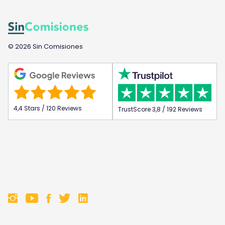
© 2026 Sin Comisiones
4,4 Stars / 120 Reviews
TrustScore 3,8 / 192 Reviews
F
F
F
F
o
o
o
o