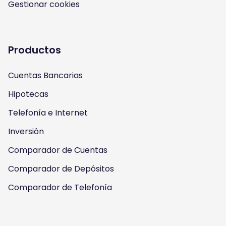
s
u
c
i
Gestionar cookies
t
t
e
t
a
u
b
t
Productos
g
b
o
e
Cuentas Bancarias
r
e
o
r
Hipotecas
a
k
Telefonía e Internet
m
Inversión
Comparador de Cuentas
Comparador de Depósitos
Comparador de Telefonía