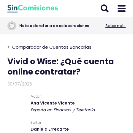
I
r
a
Nota aclaratoria de colaboraciones
Saber más
l
c
o
Comparador de Cuentas Bancarias
n
Vivid o Wise: ¿Qué cuenta
t
e
online contratar?
n
i
30/07/2026
d
Autor
o
Ana Vicente Vicente
Experta en Finanzas y Telefonía
Editor
Daniela Errecarte