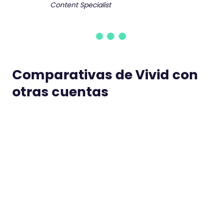
Content Specialist
Comparativas de Vivid con
otras cuentas
N26 vs Vivid
Revol
Ana Vicente Vicente