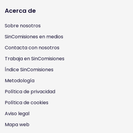
l
l
l
l
Acerca de
l
l
l
l
Sobre nosotros
o
o
o
o
SinComisiones en medios
w
w
w
w
Contacta con nosotros
u
u
u
u
Trabaja en SinComisiones
s
Índice SinComisiones
s
s
s
Metodología
o
o
o
o
Política de privacidad
n
n
n
n
Política de cookies
I
Y
F
T
Aviso legal
n
o
a
w
Mapa web