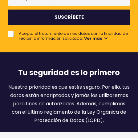
u
m
m
b
e
r
j
e
Acepto el tratamiento de mis datos con la finalidad de
o
recibir la información solicitada.
Ver más
r
e
m
a
Tu seguridad es lo primero
i
l
Nuestra prioridad es que estés seguro. Por ello, tus
:
datos están encriptados y jamás los utilizaremos
)
para fines no autorizados. Además, cumplimos
con el último reglamento de la Ley Orgánica de
Protección de Datos (LOPD).