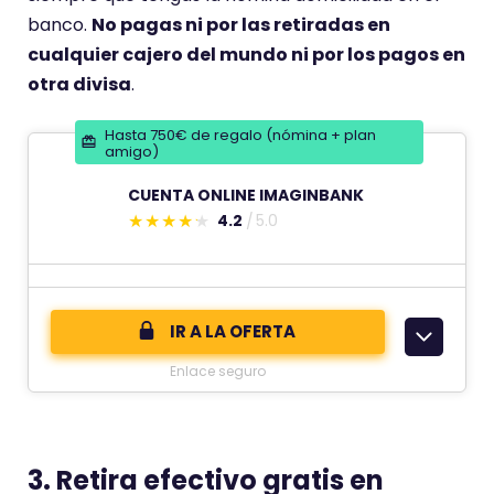
i
banco.
No pagas ni por las retiradas en
e
cualquier cajero del mundo ni por los pagos en
n
otra divisa
.
e
u
Hasta 750€ de regalo (nómina + plan
amigo)
n
a
CUENTA ONLINE IMAGINBANK
p
4.2
5.0
E
u
s
n
t
t
e
IR A LA OFERTA
u
c
a
Enlace seguro
o
c
m
i
e
ó
n
3. Retira efectivo gratis en
n