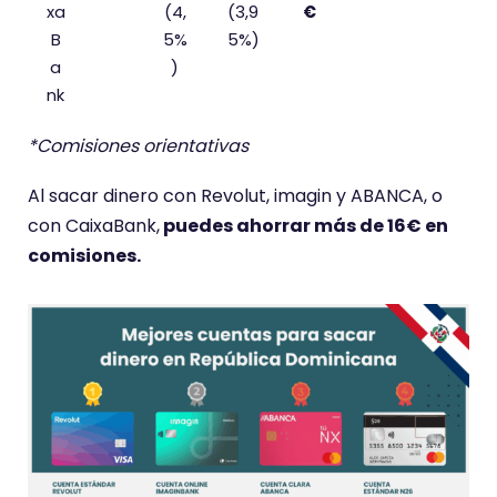
xa
(4,
(3,9
€
B
5%
5%)
a
)
nk
*Comisiones orientativas
Al sacar dinero con Revolut, imagin y ABANCA, o
con CaixaBank,
puedes ahorrar más de 16€ en
comisiones.