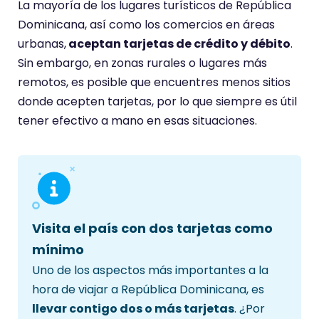
La mayoría de los lugares turísticos de República
o
Dominicana, así como los comercios en áreas
t
urbanas,
aceptan tarjetas de crédito y débito
.
i
Sin embargo, en zonas rurales o lugares más
e
remotos, es posible que encuentres menos sitios
n
donde acepten tarjetas, por lo que siempre es útil
e
tener efectivo a mano en esas situaciones.
u
n
a
p
u
n
Visita el país con dos tarjetas como
t
mínimo
u
Uno de los aspectos más importantes a la
a
hora de viajar a República Dominicana, es
c
llevar contigo dos o más tarjetas
. ¿Por
i