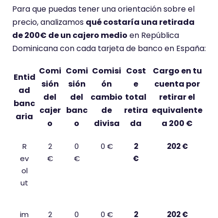
Para que puedas tener una orientación sobre el
precio, analizamos
qué costaría una retirada
de 200€ de un cajero medio
en República
Dominicana con cada tarjeta de banco en España:
Comi
Comi
Comisi
Cost
Cargo en tu
Entid
sión
sión
ón
e
cuenta por
ad
del
del
cambio
total
retirar el
banc
cajer
banc
de
retira
equivalente
aria
o
o
divisa
da
a 200 €
R
2
0
0 €
2
202 €
ev
€
€
€
ol
ut
im
2
0
0 €
2
202 €