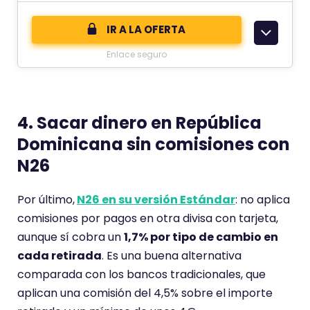
e
u
c
IR A LA OFERTA
a
o
c
Enlace seguro
m
i
e
ó
n
n
t
4. Sacar dinero en República
d
a
Dominicana sin comisiones con
e
r
N26
i
o
Por último,
N26 en su versión Estándar
: no aplica
t
comisiones por pagos en otra divisa con tarjeta,
i
aunque sí cobra un
1,7% por tipo de cambio en
e
cada retirada
. Es una buena alternativa
n
comparada con los bancos tradicionales, que
e
aplican una comisión del 4,5% sobre el importe
u