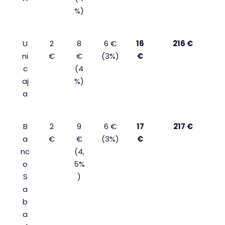
%)
U
2
8
6 €
16
216 €
ni
€
€
(3%)
€
c
(4
aj
%)
a
B
2
9
6 €
17
217 €
a
€
€
(3%)
€
nc
(4,
o
5%
S
)
a
b
a