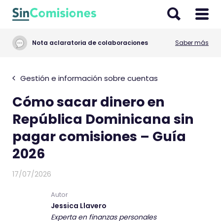
I
r
a
Nota aclaratoria de colaboraciones
Saber más
l
c
o
Gestión e información sobre cuentas
n
Cómo sacar dinero en
t
e
República Dominicana sin
n
pagar comisiones – Guía
i
2026
d
o
17/07/2026
Autor
Jessica Llavero
Experta en finanzas personales