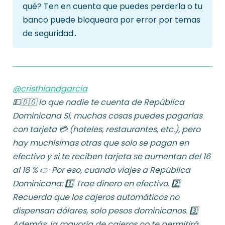
qué? Ten en cuenta que puedes perderla o tu
ó
banco puede bloqueara por error por temas
n
de seguridad..
d
e
@cristhiandgarcia
💵🇩🇴 lo que nadie te cuenta de República
Dominicana Sí, muchas cosas puedes pagarlas
con tarjeta 💳 (hoteles, restaurantes, etc.), pero
hay muchísimas otras que solo se pagan en
efectivo y si te reciben tarjeta se aumentan del 16
al 18 % 👉 Por eso, cuando viajes a República
Dominicana: 1️⃣ Trae dinero en efectivo. 2️⃣
Recuerda que los cajeros automáticos no
dispensan dólares, solo pesos dominicanos. 3️⃣
Además, la mayoría de cajeros no te permitirá