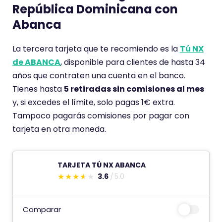
t
República Dominicana con
d
a
Abanca
e
r
i
La tercera tarjeta que te recomiendo es la
Tú NX
o
de ABANCA
, disponible para clientes de hasta 34
t
años que contraten una cuenta en el banco.
i
Tienes hasta
5 retiradas sin comisiones al mes
e
y, si excedes el límite, solo pagas 1€ extra.
n
Tampoco pagarás comisiones por pagar con
e
tarjeta en otra moneda.
u
n
a
TARJETA TÚ NX ABANCA
3.6
5.0
p
E
u
s
n
t
Comparar
t