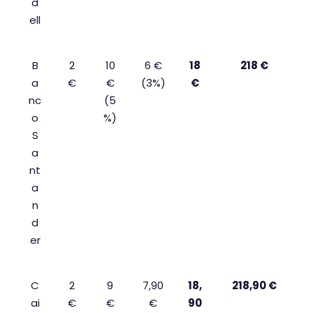
d
ell
B
2
10
6 €
18
218 €
a
€
€
(3%)
€
nc
(5
o
%)
S
a
nt
a
n
d
er
C
2
9
7,90
18,
218,90 €
ai
€
€
€
90