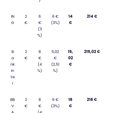
IN
2
6
6 €
14
214 €
G
€
€
(3%)
€
(3
%)
B
2
8
5,02
15,
215,02 €
a
€
€
€
02
nk
(4
(2,51
€
in
%)
%)
te
r
BB
2
8
6 €
16
216 €
V
€
€
(3%)
€
A
(4