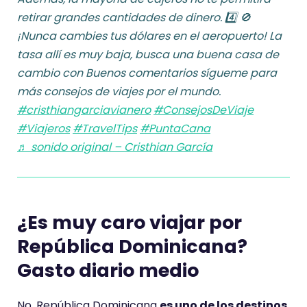
retirar grandes cantidades de dinero. 4️⃣ 🚫
¡Nunca cambies tus dólares en el aeropuerto! La
tasa allí es muy baja, busca una buena casa de
cambio con Buenos comentarios sígueme para
más consejos de viajes por el mundo.
#cristhiangarciavianero
#ConsejosDeViaje
#Viajeros
#TravelTips
#PuntaCana
♬ sonido original – Cristhian García
¿Es muy caro viajar por
República Dominicana?
Gasto diario medio
No, República Dominicana
es uno de los destinos