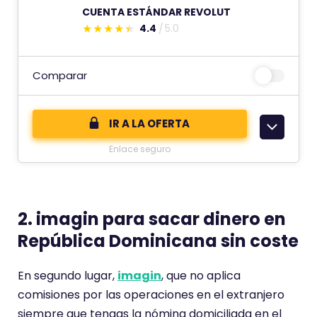
CUENTA ESTÁNDAR REVOLUT
4.4
5.0
E
s
t
Comparar
e
c
IR A LA OFERTA
o
Enlace seguro
m
e
n
t
2. imagin para sacar dinero en
a
República Dominicana sin coste
r
i
En segundo lugar,
imagin
, que no aplica
o
comisiones por las operaciones en el extranjero
t
siempre que tengas la nómina domiciliada en el