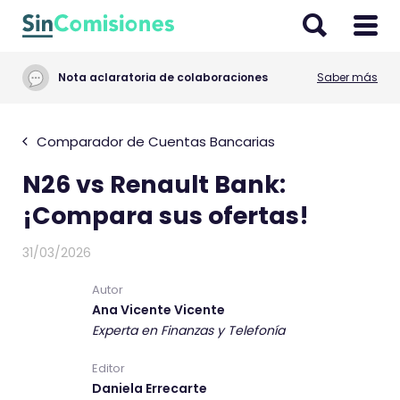
I
r
a
Nota aclaratoria de colaboraciones
Saber más
l
c
o
Comparador de Cuentas Bancarias
n
N26 vs Renault Bank:
t
e
¡Compara sus ofertas!
n
i
31/03/2026
d
Autor
o
Ana Vicente Vicente
Experta en Finanzas y Telefonía
Editor
Daniela Errecarte