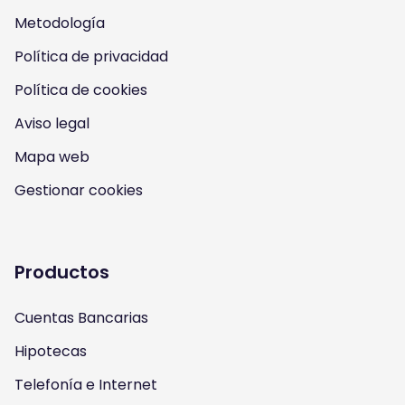
Metodología
o
o
o
o
Política de privacidad
n
n
n
n
Política de cookies
I
Y
F
T
Aviso legal
n
o
a
w
Mapa web
s
u
c
i
Gestionar cookies
t
t
e
t
a
u
b
t
Productos
g
b
o
e
Cuentas Bancarias
r
e
o
r
Hipotecas
a
k
Telefonía e Internet