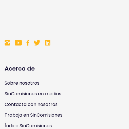
F
F
F
F
o
o
o
o
l
l
l
l
Acerca de
l
l
l
l
Sobre nosotros
o
o
o
o
SinComisiones en medios
w
w
w
w
Contacta con nosotros
u
u
u
u
Trabaja en SinComisiones
s
Índice SinComisiones
s
s
s