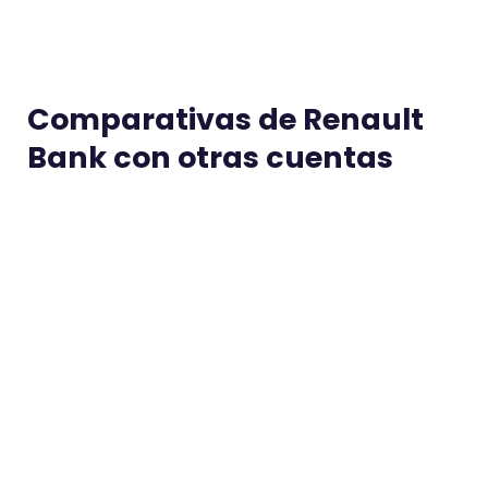
Comparativas de Renault
Bank con otras cuentas
Cajamar vs Renault Bank
Medi
Ana Vicente Vicente