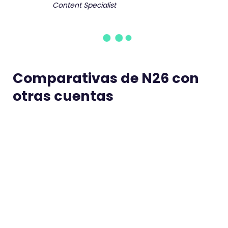
Content Specialist
Comparativas de N26 con
otras cuentas
Trade Republic vs N26
Revol
Ariel Matzkin