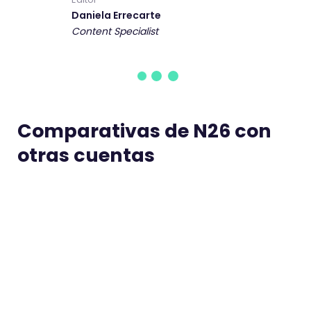
Daniela Errecarte
Content Specialist
Comparativas de N26 con
otras cuentas
Trade Republic vs N26
Revol
Ariel Matzkin