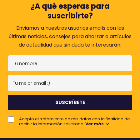
¿A qué esperas para
suscribirte?
Enviamos a nuestros usuarios emails con las
últimas noticias, consejos para ahorrar o artículos
de actualidad que sin duda te interesarán.
T
u
n
T
o
u
m
m
b
e
r
j
e
Acepto el tratamiento de mis datos con la finalidad de
o
recibir la información solicitada.
Ver más
r
e