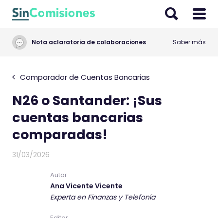
I
r
a
Nota aclaratoria de colaboraciones
Saber más
l
c
o
Comparador de Cuentas Bancarias
n
N26 o Santander: ¡Sus
t
e
cuentas bancarias
n
comparadas!
i
d
31/03/2026
o
Autor
Ana Vicente Vicente
Experta en Finanzas y Telefonía
Editor