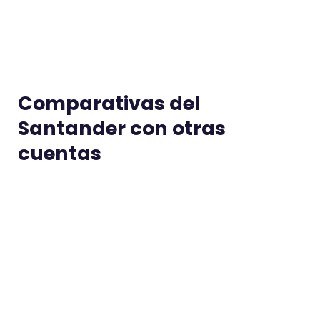
Comparativas del
Santander con otras
cuentas
Bankinter vs Santander
Caja
Jessica Llavero