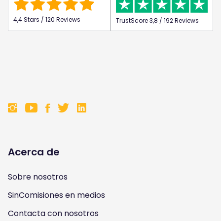
4,4 Stars / 120 Reviews
TrustScore 3,8 / 192 Reviews
F
F
F
F
o
o
o
o
l
l
l
l
Acerca de
l
l
l
l
Sobre nosotros
o
o
o
o
SinComisiones en medios
w
w
w
w
Contacta con nosotros