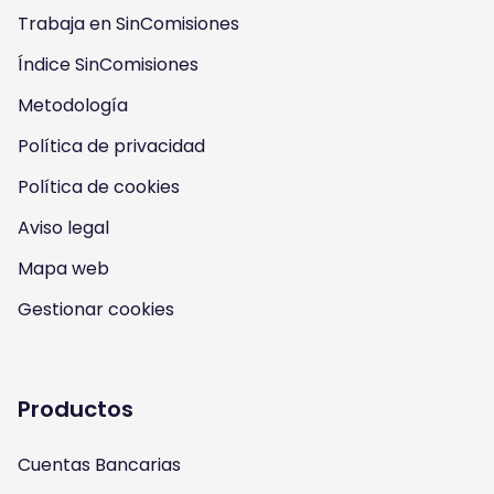
u
u
u
u
Trabaja en SinComisiones
s
Índice SinComisiones
s
s
s
Metodología
o
o
o
o
Política de privacidad
n
n
n
n
Política de cookies
I
Y
F
T
Aviso legal
n
o
a
w
Mapa web
s
u
c
i
Gestionar cookies
t
t
e
t
a
u
b
t
Productos
g
b
o
e
Cuentas Bancarias
r
e
o
r