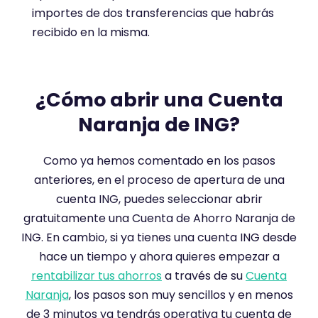
4
.
importes de dos transferencias que habrás
s
2
recibido en la misma.
o
s
b
o
r
b
¿Cómo abrir una Cuenta
e
r
Naranja de ING?
5
e
.
5
Como ya hemos comentado en los pasos
.
anteriores, en el proceso de apertura de una
cuenta ING, puedes seleccionar abrir
gratuitamente una Cuenta de Ahorro Naranja de
ING. En cambio, si ya tienes una cuenta ING desde
hace un tiempo y ahora quieres empezar a
rentabilizar tus ahorros
a través de su
Cuenta
Naranja
, los pasos son muy sencillos y en menos
de 3 minutos ya tendrás operativa tu cuenta de