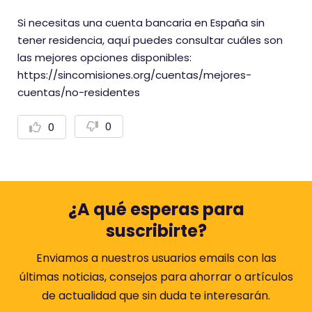
Si necesitas una cuenta bancaria en España sin
tener residencia, aquí puedes consultar cuáles son
las mejores opciones disponibles:
https://sincomisiones.org/cuentas/mejores-
cuentas/no-residentes
0
0
V
V
o
o
t
t
a
a
r
r
n
p
e
o
g
s
¿A qué esperas para
a
i
t
t
suscribirte?
i
i
v
v
a
a
Enviamos a nuestros usuarios emails con las
m
m
últimas noticias, consejos para ahorrar o artículos
e
e
n
n
de actualidad que sin duda te interesarán.
t
t
e
e