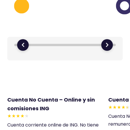
Cuenta No Cuenta – Online y sin
Cuenta
comisiones ING
E
Cuenta N
s
E
remunerac
Cuenta corriente online de ING. No tiene
t
s