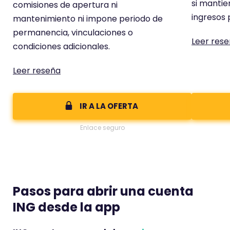
si mantie
comisiones de apertura ni
e
t
ingresos 
mantenimiento ni impone periodo de
c
e
permanencia, vinculaciones o
o
c
Leer res
condiciones adicionales.
m
o
e
m
Leer reseña
n
e
t
n
a
IR A LA OFERTA
t
r
a
Enlace seguro
i
r
o
i
t
o
i
t
e
Pasos para abrir una cuenta
i
n
e
ING desde la app
e
n