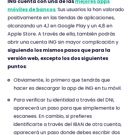
u
e
ING cuenta con una de las
mejores apps
n
u
móviles de bancos
. Sus usuarios la han valorado
a
n
positivamente en las tiendas de aplicaciones,
p
a
alcanzando un 4,1 en Google Play y un 4,8 en
u
p
Apple Store. A través de ella, también podrás
n
u
abrir una cuenta ING sin mayor complicación y
t
n
siguiendo los mismos pasos que para la
u
t
versión web, excepto los dos siguientes
a
u
puntos
:
c
a
Obviamente, lo primero que tendrás que
i
c
hacer es descargar la app de ING en tu móvil.
ó
i
n
ó
Para verificar tu identidad a través del DNI,
d
n
aparecerá un paso para que simplemente lo
e
d
escanees. En cambio, si prefieres
4
e
identificarte a través del IBAN de otra cuenta,
.
4
aparecerá un paso donde debes escribir dos