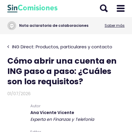
I
r
a
Nota aclaratoria de colaboraciones
Saber más
l
c
o
ING Direct: Productos, particulares y contacto
n
Cómo abrir una cuenta en
t
e
ING paso a paso: ¿Cuáles
n
son los requisitos?
i
d
01/07/2026
o
Autor
Ana Vicente Vicente
Experta en Finanzas y Telefonía
Editor