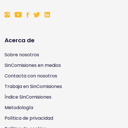
F
F
F
F
o
o
o
o
l
l
l
l
Acerca de
l
l
l
l
Sobre nosotros
o
o
o
o
SinComisiones en medios
w
w
w
w
Contacta con nosotros
u
u
u
u
Trabaja en SinComisiones
s
Índice SinComisiones
s
s
s
Metodología
o
o
o
o
Política de privacidad
n
n
n
n