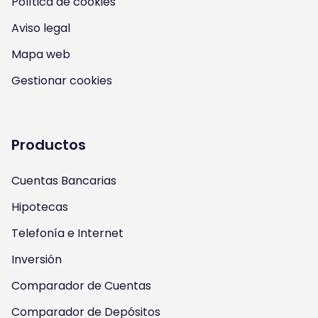
Política de cookies
I
Y
F
T
Aviso legal
n
o
a
w
Mapa web
s
u
c
i
Gestionar cookies
t
t
e
t
a
u
b
t
Productos
g
b
o
e
Cuentas Bancarias
r
e
o
r
Hipotecas
a
k
Telefonía e Internet
m
Inversión
Comparador de Cuentas
Comparador de Depósitos