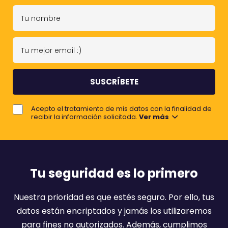
T
u
n
T
o
u
m
m
b
e
r
j
e
Acepto el tratamiento de mis datos con la finalidad de
o
recibir la información solicitada.
Ver más
r
e
m
a
Tu seguridad es lo primero
i
l
Nuestra prioridad es que estés seguro. Por ello, tus
:
datos están encriptados y jamás los utilizaremos
)
para fines no autorizados. Además, cumplimos