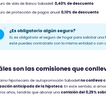
ro de vida de Banco Sabadell:
0,40% de descuento
e
n
ro de protección de pagos anual:
0,10% de descuento
e
u
n
¿Es obligatorio algún seguro?
a
Sí, es obligatorio el seguro de hogar para solicitar un
p
este puedes contratarlo con la misma entidad o con
u
n
t
u
les son las comisiones que conlle
a
c
stamo hipotecario de autopromoción Sabadell
no conlleva c
i
zación anticipada de la hipoteca
. En este sentido, si amo
ó
eros años, tendrás que abonar una
comisión del 0,25% sob
n
d
e