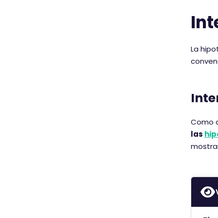
Int
La hipo
conven
Inte
Como a
las
hip
mostram