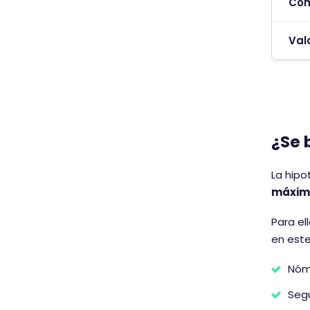
Com
Val
¿Se 
La hip
máximo
Para el
en este
Nóm
Segu