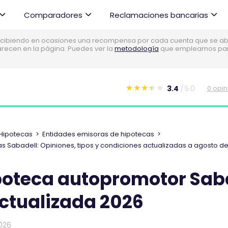
Comparadores
Reclamaciones bancarias
cibiendo en ocasiones una recompensa por cada cuenta que se abre
parecen en la página. Puedes ver la
metodología
que empleamos para 
3.4
5.0
0 opi
E
s
t
e
Hipotecas
>
Entidades emisoras de hipotecas
>
c
s Sabadell: Opiniones, tipos y condiciones actualizadas a agosto d
o
m
poteca autopromotor Saba
e
actualizada 2026
n
t
a
026