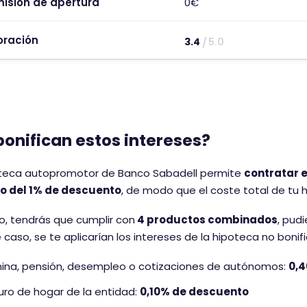
isión de apertura
0€
oración
3.4
5.0
E
s
t
e
c
o
bonifican estos intereses?
m
e
oteca autopromotor de Banco Sabadell permite
contratar 
n
 del 1% de descuento
, de modo que el coste total de tu 
t
a
lo, tendrás que cumplir con
4 productos combinados
, pud
r
 caso, se te aplicarían los intereses de la hipoteca no bonif
i
ina, pensión, desempleo o cotizaciones de autónomos:
0,
o
t
ro de hogar de la entidad:
0,10% de descuento
i