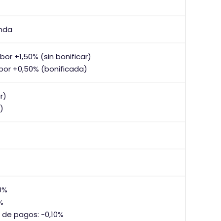
enda
íbor +1,50% (sin bonificar)
ríbor +0,50% (bonificada)
r)
)
0%
%
 de pagos: -0,10%