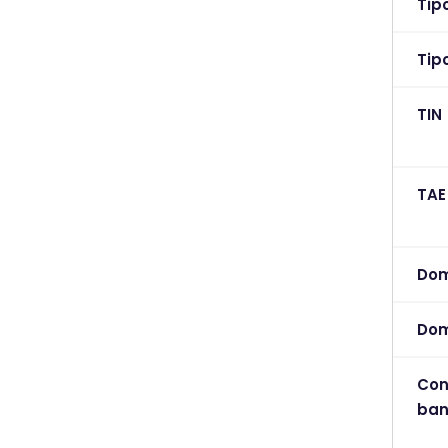
Tip
Tip
TIN
TAE
Dom
Dom
Con
ba