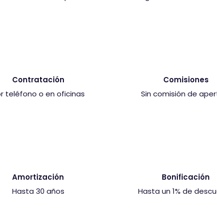
i
ó
n
d
e
Contratación
Comisiones
r teléfono o en oficinas
Sin comisión de aper
Amortización
Bonificación
Hasta 30 años
Hasta un 1% de desc