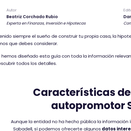
r
Autor
Edit
i
Beatriz Corchado Rubio
Dan
o
Experta en Finanzas, Inversión e Hipotecas
Con
t
i
tenido siempre el sueño de construir tu propia casa, la hip
e
mos que debes considerar.
n
e
o, hemos diseñado esta guía con toda la información releva
u
scubrir todos los detalles.
n
a
p
Características de
u
n
autopromotor 
t
u
a
Aunque la entidad no ha hecho pública la información
c
Sabadell, sí podemos ofrecerte algunos
datos intere