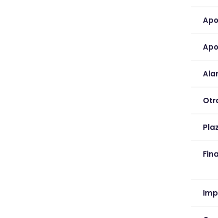
Apo
Apo
Ala
Otr
Pla
Fin
Imp