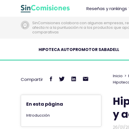
I
Reseñas y rankings
r
a
SinComisiones colabora con algunas empresas, re
l
afecta ni a la puntuación ni a los productos que a
c
comparativas
o
n
HIPOTECA AUTOPROMOTOR SABADELL
t
e
n
i
Inicio
>
C
C
C
C
Compartir
d
Hipoteca
o
o
o
o
o
m
m
m
m
Hi
p
p
p
p
En esta página
a
a
a
a
y 
r
r
r
r
Introducción
t
t
t
t
26/01/2