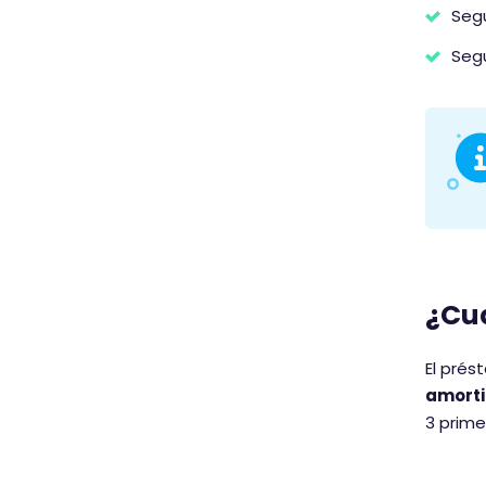
Segu
Segu
¿Cuá
El pré
amorti
3 prim