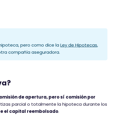
a hipoteca, pero como dice la
Ley de Hipotecas
,
 otra compañía aseguradora.
va?
omisión de apertura, pero sí
comisión por
rtizas parcial o totalmente la hipoteca durante los
re el capital reembolsado
.