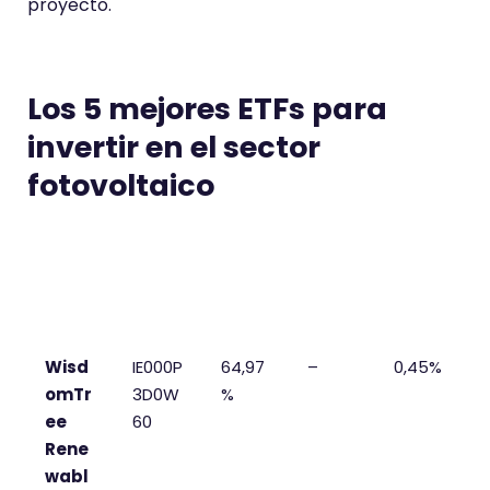
proyecto.
Los 5 mejores ETFs para
invertir en el sector
fotovoltaico
ETF
ISIN
Rent.
Rent.
TER
YTD
3
años
Wisd
IE000P
64,97
–
0,45%
omTr
3D0W
%
ee
60
Rene
wabl