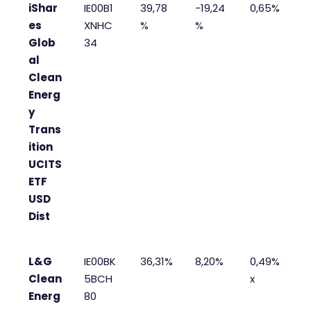
iShar
IE00B1
39,78
-19,24
0,65%
es
XNHC
%
%
Glob
34
al
Clean
Energ
y
Trans
ition
UCITS
ETF
USD
Dist
L&G
IE00BK
36,31%
8,20%
0,49%
Clean
5BCH
x
Energ
80