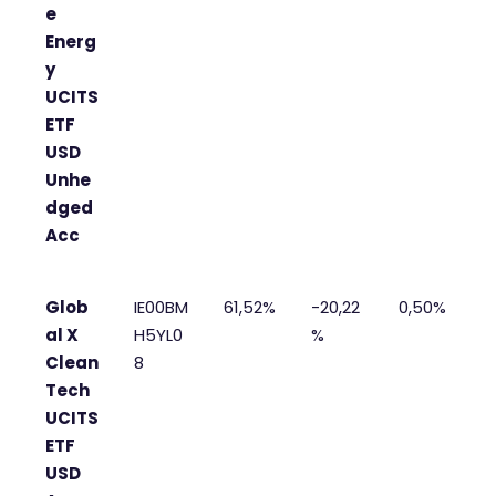
e
Energ
y
UCITS
ETF
USD
Unhe
dged
Acc
Glob
IE00BM
61,52%
-20,22
0,50%
al X
H5YL0
%
Clean
8
Tech
UCITS
ETF
USD