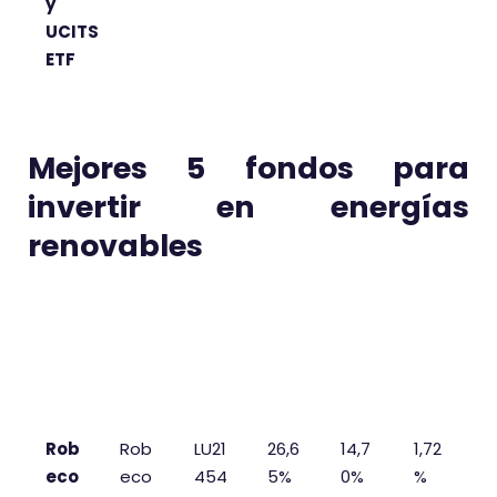
y
UCITS
ETF
Mejores 5 fondos para
invertir en energías
renovables
FON
GES
ISIN
REN
REN
TER
DO
TOR
T.
T. 5
A
YTD
AÑO
S
Rob
Rob
LU21
26,6
14,7
1,72
eco
eco
454
5%
0%
%