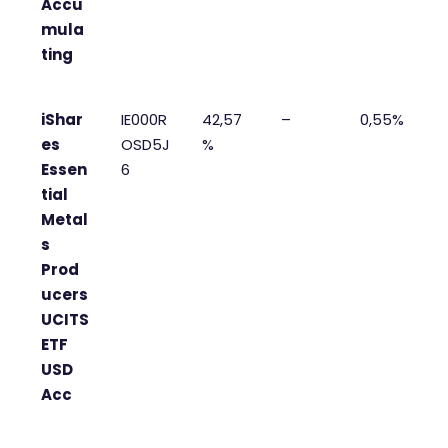
Accu
mula
ting
iShar
IE000R
42,57
–
0,55%
es
OSD5J
%
Essen
6
tial
Metal
s
Prod
ucers
UCITS
ETF
USD
Acc