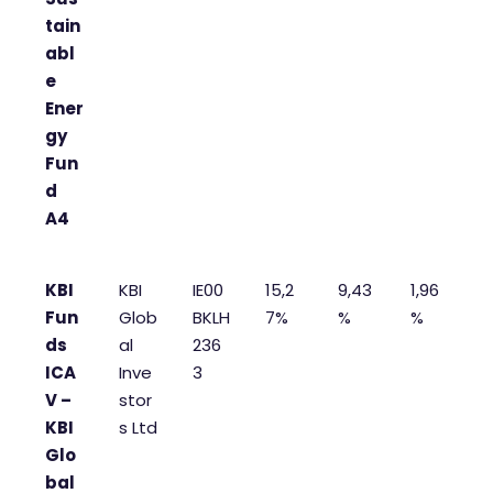
tain
abl
e
Ener
gy
Fun
d
A4
KBI
KBI
IE00
15,2
9,43
1,96
Fun
Glob
BKLH
7%
%
%
ds
al
236
ICA
Inve
3
V –
stor
KBI
s Ltd
Glo
bal