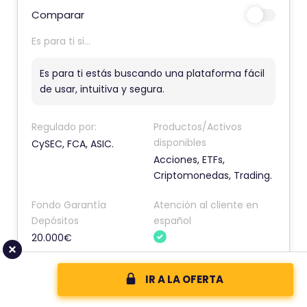
e
Comparar
c
o
Es para ti si...
m
Es para ti estás buscando una plataforma fácil
e
de usar, intuitiva y segura.
n
t
Regulado por:
Productos/Activos
a
disponibles
CySEC, FCA, ASIC.
r
Acciones, ETFs,
i
Criptomonedas, Trading.
o
Fondo Garantía
Atención al cliente en
t
Depósitos
español
i
20.000€
e
n
Valoraciones
IR A LA OFERTA
e
4.8
Expertos
4.1
Usuarios
u