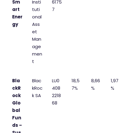
Sm
Insti
6175
art
tuti
7
Ener
onal
gy
Ass
et
Man
age
men
t
Bla
Blac
LU0
18,5
8,66
1,97
ckR
kRoc
408
7%
%
%
ock
k SA
2218
Glo
68
bal
Fun
ds –
Sus