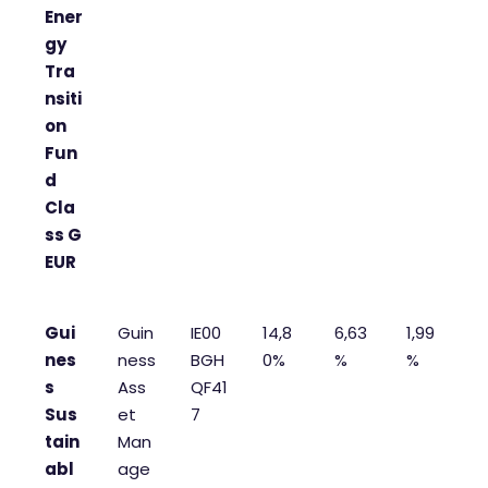
Ener
gy
Tra
nsiti
on
Fun
d
Cla
ss G
EUR
Gui
Guin
IE00
14,8
6,63
1,99
nes
ness
BGH
0%
%
%
s
Ass
QF41
Sus
et
7
tain
Man
abl
age