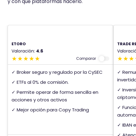
y con qué plataformas hacerlo.
ETORO
TRADE R
Valoración:
4.6
Valoraci
Comparar
✓ Broker seguro y regulado por la CySEC
✓ Remun
invertido
✓ ETFs al 0% de comisión.
✓ Invers
✓ Permite operar de forma sencilla en
criptom
acciones y otros activos
✓ Funcio
✓ Mejor opción para Copy Trading
automat
✓ IBAN 
✓ Atenci