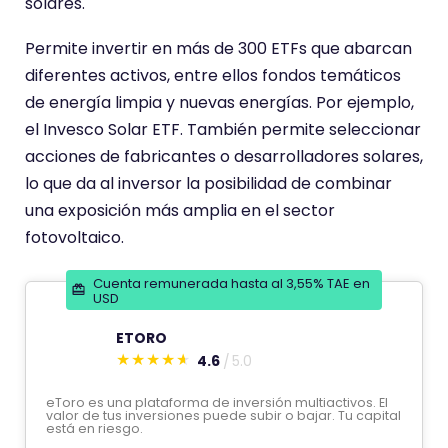
solares.
Permite invertir en más de 300 ETFs que abarcan
diferentes activos, entre ellos fondos temáticos
de energía limpia y nuevas energías. Por ejemplo,
el Invesco Solar ETF. También permite seleccionar
acciones de fabricantes o desarrolladores solares,
lo que da al inversor la posibilidad de combinar
una exposición más amplia en el sector
fotovoltaico.
Cuenta remunerada hasta al 3,55% TAE en
USD
ETORO
4.6
5.0
E
s
eToro es una plataforma de inversión multiactivos. El
valor de tus inversiones puede subir o bajar. Tu capital
t
está en riesgo.