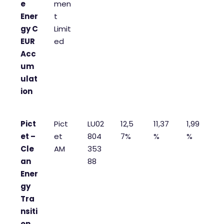
e
men
Ener
t
gy C
Limit
EUR
ed
Acc
um
ulat
ion
Pict
Pict
LU02
12,5
11,37
1,99
et –
et
804
7%
%
%
Cle
AM
353
an
88
Ener
gy
Tra
nsiti
on