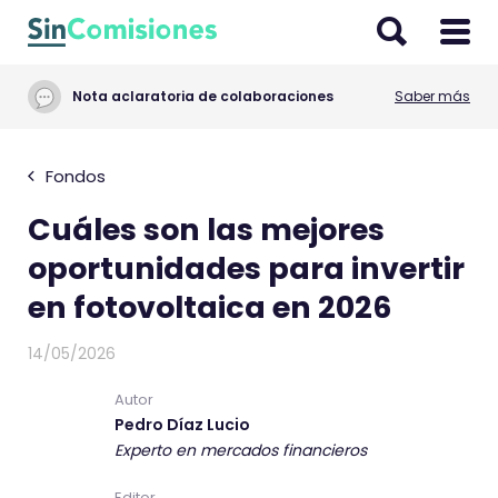
I
r
a
Nota aclaratoria de colaboraciones
Saber más
l
c
o
Fondos
n
Cuáles son las mejores
t
e
oportunidades para invertir
n
en fotovoltaica en 2026
i
d
14/05/2026
o
Autor
Pedro Díaz Lucio
Experto en mercados financieros
Editor