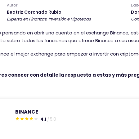
r
Autor
Edit
i
Beatriz Corchado Rubio
Dan
o
Experta en Finanzas, Inversión e Hipotecas
Con
t
s pensando en abrir una cuenta en el exchange Binance, es
i
a sobre todas las funciones que ofrece Binance a sus usuar
e
n
ance el mejor exchange para empezar a invertir con criptom
e
u
n
eres conocer con detalle la respuesta a estas y más pre
a
p
u
n
BINANCE
t
4.1
5.0
u
E
a
s
c
t