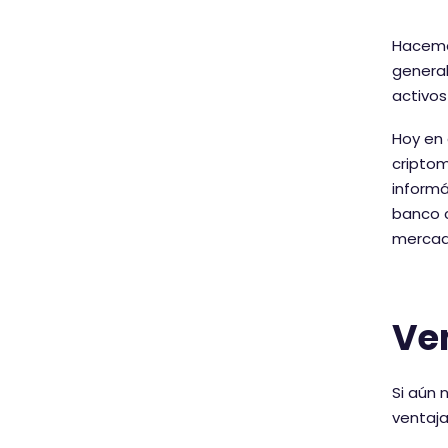
Hacemos
general
activos
Hoy en 
criptom
informá
banco c
mercad
Ve
Si aún 
ventaja