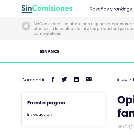
I
Reseñas y rankings
r
a
SinComisiones colabora con algunas empresas, re
l
afecta ni a la puntuación ni a los productos que a
c
comparativas
o
n
BINANCE
t
e
n
C
C
C
C
i
Compartir
Inicio
>
d
o
o
o
o
o
m
m
m
m
Op
p
p
p
p
En esta página
a
a
a
a
fa
Introducción
r
r
r
r
t
t
t
t
06/08/
i
i
i
i