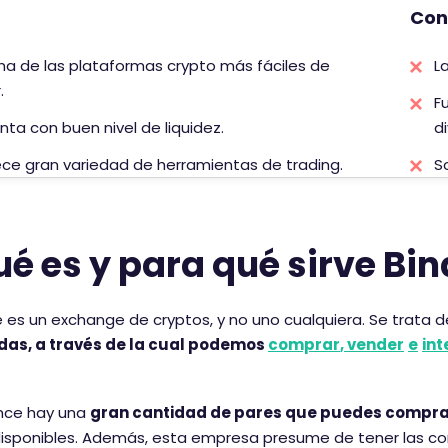
Con
a
p
na de las plataformas crypto más fáciles de
L
u
.
n
F
t
ta con buen nivel de liquidez.
d
u
ece gran variedad de herramientas de trading.
S
a
c
i
ó
é es y para qué sirve Bi
n
d
 es un exchange de cryptos, y no uno cualquiera. Se trata 
e
das, a través de la cual podemos
comprar
,
vender
e
in
ecesario aceptar las cookies para ver este contenido
ance hay una
gran cantidad de pares que puedes compra
disponibles. Además, esta empresa presume de tener las c