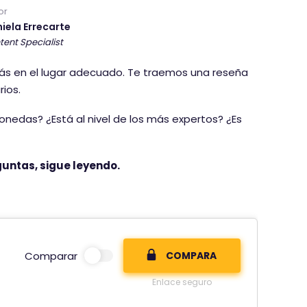
or
iela Errecarte
tent Specialist
tás en el lugar adecuado. Te traemos una reseña
ios.
onedas? ¿Está al nivel de los más expertos? ¿Es
guntas, sigue leyendo.
Comparar
COMPARA
Enlace seguro