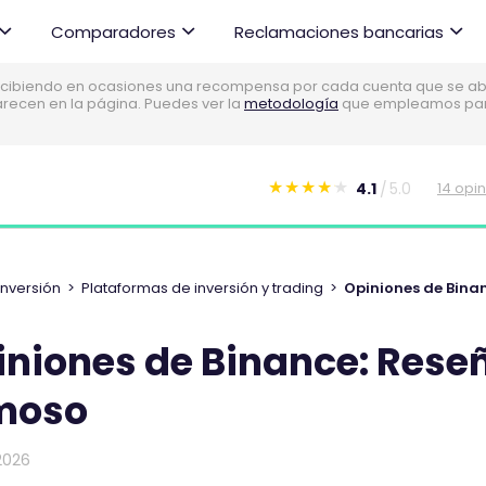
Comparadores
Reclamaciones bancarias
cibiendo en ocasiones una recompensa por cada cuenta que se abre
parecen en la página. Puedes ver la
metodología
que empleamos para 
4.1
5.0
14 opi
E
s
t
e
Inversión
>
Plataformas de inversión y trading
>
Opiniones de Bina
c
o
iniones de Binance: Rese
m
e
moso
n
t
2026
a