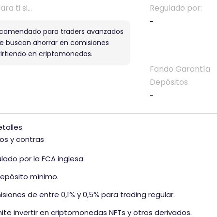
i
ra ti si...
Regulado por:
e
ó
-
c
n
comendado para traders avanzados
o
e buscan ahorrar en comisiones
d
m
virtiendo en criptomonedas.
e
e
Fondo Garantía
n
Depósitos
t
a
-
r
i
etalles
o
ros y contras
t
i
lado por la FCA inglesa.
e
depósito mínimo.
n
e
siones de entre 0,1% y 0,5% para trading regular.
u
ite invertir en criptomonedas NFTs y otros derivados.
n