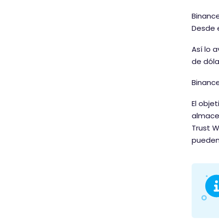
Binance
Desde e
Así lo 
de dól
Binance
El obje
almacen
Trust W
pueden 