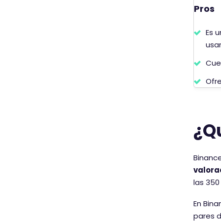
Pros
Es u
usar
Cuen
Ofr
¿Qu
Binance
valora
las 350
Es n
En Bin
pares 