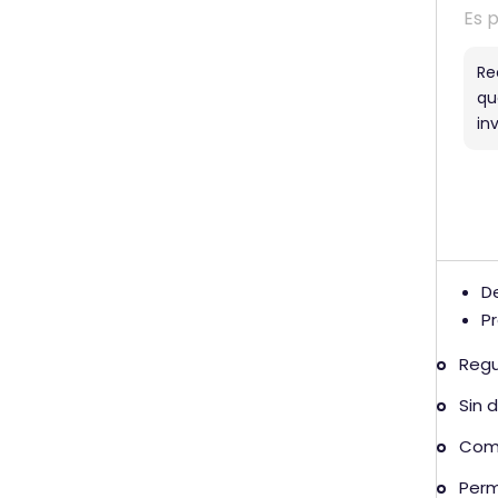
Es pa
Re
qu
in
D
P
Regu
Sin 
Comi
Perm