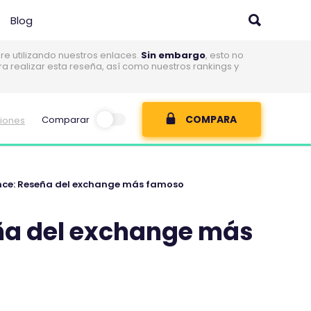
Blog
 utilizando nuestros enlaces.
Sin embargo
, esto no
realizar esta reseña, así como nuestros rankings y
COMPARA
Comparar
niones
nce: Reseña del exchange más famoso
ña del exchange más