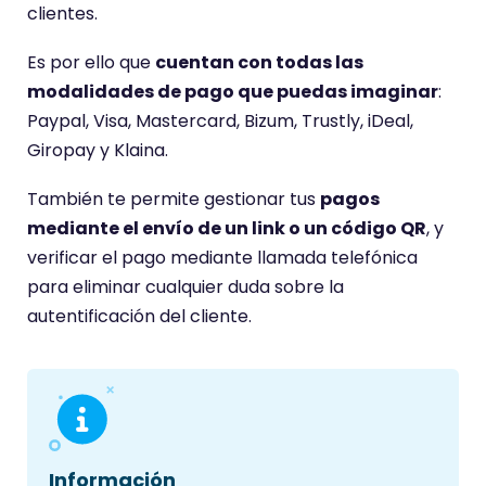
r
clientes.
i
Es por ello que
cuentan con todas las
o
modalidades de pago que puedas imaginar
:
t
Paypal, Visa, Mastercard, Bizum, Trustly, iDeal,
i
Giropay y Klaina.
e
n
También te permite gestionar tus
pagos
e
mediante el envío de un link o un código QR
, y
u
verificar el pago mediante llamada telefónica
n
para eliminar cualquier duda sobre la
a
autentificación del cliente.
p
u
n
t
u
a
Información