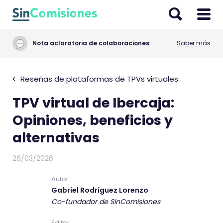
I
r
a
Nota aclaratoria de colaboraciones
Saber más
l
c
o
Reseñas de plataformas de TPVs virtuales
n
TPV virtual de Ibercaja:
t
e
Opiniones, beneficios y
n
alternativas
i
d
26/03/2026
o
Autor
Gabriel Rodríguez Lorenzo
Co-fundador de SinComisiones
Editor