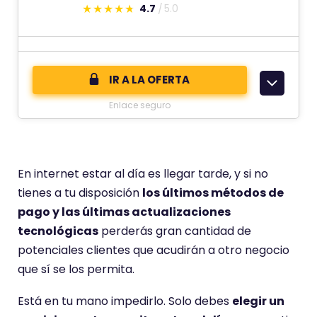
4.7
5.0
E
s
t
e
IR A LA OFERTA
c
Enlace seguro
o
m
e
n
En internet estar al día es llegar tarde, y si no
t
tienes a tu disposición
los últimos métodos de
a
pago y las últimas actualizaciones
r
tecnológicas
perderás gran cantidad de
i
potenciales clientes que acudirán a otro negocio
o
que sí se los permita.
t
Está en tu mano impedirlo. Solo debes
elegir un
i