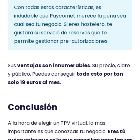
c
Con todas estas características, es
i
indudable que Paycomet merece la pena sea
ó
cual sea tu negocio. Si eres hostelero, te
n
gustará su servicio de reservas que te
d
permite gestionar pre-autorizaciones.
e
Sus
ventajas son innumerables
. Su precio, claro
y público. Puedes conseguir
todo esto por tan
solo 19 euros al mes.
Conclusión
A la hora de elegir un TPV virtual, lo más
importante es que conozcas tu negocio.
Eres tú
quien sabe que es lo que necesitas para lanzar