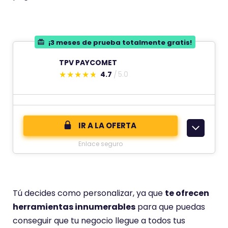
¡3 meses de prueba totalmente gratis!
TPV PAYCOMET
4.7
5.0
E
s
t
e
IR A LA OFERTA
c
Enlace seguro
o
m
e
n
Tú decides como personalizar, ya que
te ofrecen
t
herramientas innumerables
para que puedas
a
conseguir que tu negocio llegue a todos tus