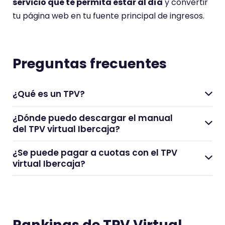
servicio que te permita estar al día
y convertir
e
tu página web en tu fuente principal de ingresos.
n
e
u
n
Preguntas frecuentes
a
p
¿Qué es un TPV?
u
n
¿Dónde puedo descargar el manual
t
del TPV virtual Ibercaja?
u
¿Se puede pagar a cuotas con el TPV
a
virtual Ibercaja?
c
i
ó
n
d
Rankings de TPV Virtual