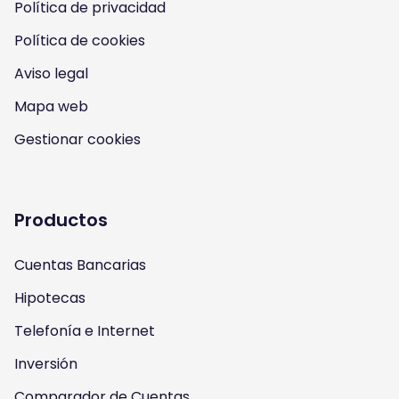
Política de privacidad
n
n
n
n
Política de cookies
I
Y
F
T
Aviso legal
n
o
a
w
Mapa web
s
u
c
i
Gestionar cookies
t
t
e
t
a
u
b
t
Productos
g
b
o
e
Cuentas Bancarias
r
e
o
r
Hipotecas
a
k
Telefonía e Internet
m
Inversión
Comparador de Cuentas