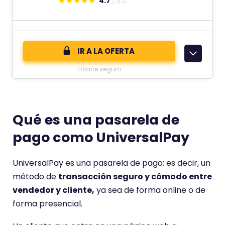
4.7
5.0
E
s
t
e
IR A LA OFERTA
c
Enlace seguro
o
m
e
n
Qué es una pasarela de
t
pago como UniversalPay
a
r
UniversalPay es una pasarela de pago; es decir, un
i
método de
transacción seguro y cómodo entre
o
vendedor y cliente,
ya sea de forma online o de
t
forma presencial.
i
e