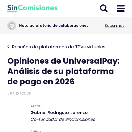
I
r
a
Nota aclaratoria de colaboraciones
Saber más
l
c
o
Reseñas de plataformas de TPVs virtuales
n
Opiniones de UniversalPay:
t
e
Análisis de su plataforma
n
de pago en 2026
i
d
26/03/2026
o
Autor
Gabriel Rodríguez Lorenzo
Co-fundador de SinComisiones
Editor