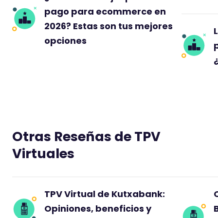
n
pago para ecommerce en
a
2026? Estas son tus mejores
p
opciones
u
n
t
u
a
c
i
ó
Otras Reseñas de TPV
n
Virtuales
d
e
TPV Virtual de Kutxabank:
Opiniones, beneficios y