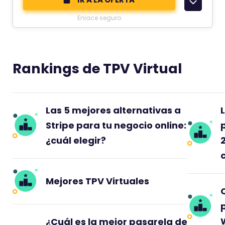
c
Enlace seguro
o
m
e
n
Rankings de TPV Virtual
t
a
r
Las 5 mejores alternativas a
i
Stripe para tu negocio online:
o
¿cuál elegir?
t
i
e
Mejores TPV Virtuales
n
e
u
¿Cuál es la mejor pasarela de