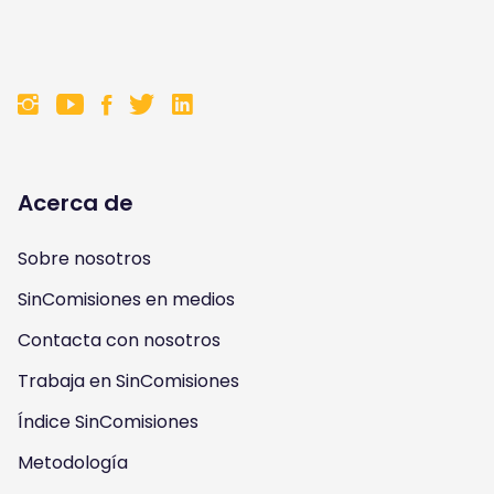
F
F
F
F
o
o
o
o
l
l
l
l
Acerca de
l
l
l
l
Sobre nosotros
o
o
o
o
SinComisiones en medios
w
w
w
w
Contacta con nosotros
u
u
u
u
Trabaja en SinComisiones
s
Índice SinComisiones
s
s
s
Metodología
o
o
o
o