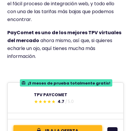
el fácil proceso de integración web, y todo ello
con una de las tarifas más bajas que podemos
encontrar.
PayComet es uno de los mejores TPV virtuales
del mercado
ahora mismo, así que, si quieres
echarle un ojo, aquí tienes mucha más
información.
¡3 meses de prueba totalmente gratis!
TPV PAYCOMET
4.7
5.0
E
s
t
e
IR A LA OFERTA