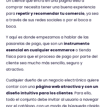
Un cliente que entra en una página web a
n
comprar necesita tener una buena experiencia
e
para
repetir y recomendar tu comercio
, ya sea
u
a través de sus redes sociales o por el boca a
n
boca.
a
Y aquí es donde empezamos a hablar de las
p
pasarelas de pago, que son un
instrumento
u
esencial en cualquier ecommerce
o tienda
n
física para que el proceso de pago por parte del
t
cliente sea mucho más sencillo, seguro y
u
atractivo.
a
c
Cualquier dueño de un negocio electrónico quiere
i
contar con una
página web atractiva y con un
ó
diseño intuitivo para los clientes
. Para ello,
n
todo el conjunto debe invitar al usuario a navegar
d
por el catálogo, con un modo de búsqueda rápido